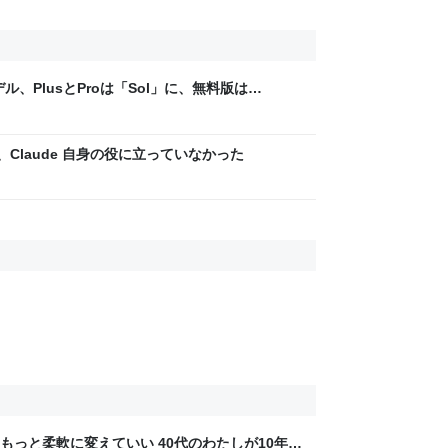
ル、PlusとProは「Sol」に、無料版は
無制限に
は、Claude 自身の役に立っていなかった
もっと柔軟に変えていい 40代のわたしが10年後