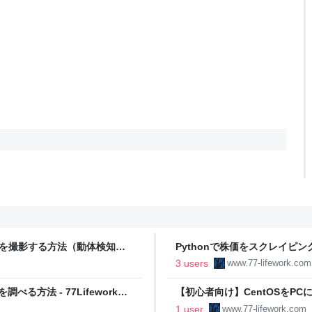
動画を撮影する方法（動体検知） -
Pythonで株価をスクレイピ
77Lifeworkベータ版
3 users
www.77-lifework.com
る方法 - 77Lifeworkベ
【初心者向け】CentOSをPCに
1 user
www.77-lifework.com