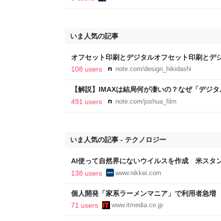
いま人気の記事
オフセット印刷とデジタルオフセット印刷とデ
と。｜デザインのひきだし 津田淳子
108 users
note.com/design_hikidashi
【解説】IMAXは結局何が凄いの？なぜ「デジ
か？｜Joshua Connolly
491 users
note.com/joshua_film
いま人気の記事 - テクノロジー
AI使って自然界にないウイルスを作成 米スタン
済新聞
138 users
www.nikkei.com
個人開発「家系ラーメンマニア」で利用者急増
「より信頼していただけるアプリに」
71 users
www.itmedia.co.jp