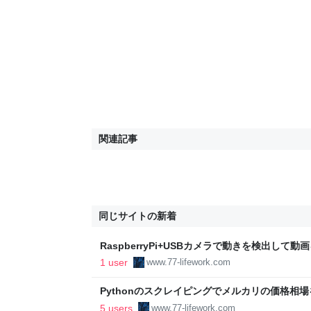
関連記事
同じサイトの新着
RaspberryPi+USBカメラで動きを検出して
77Lifeworkベータ版
1 user
www.77-lifework.com
Pythonのスクレイピングでメルカリの価格相場を調べ
ータ版
5 users
www.77-lifework.com