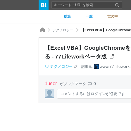
総合
一般
世の中
テクノロジー
【Excel VBA】GoogleCh
る - 77Lifeworkベータ版
テクノロジー
www.77-lifework
記事元:
1
user
0
がブックマーク
コメントするにはログインが必要です