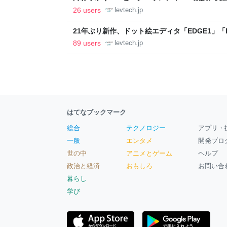
ること【フォーカス】 - レバテックLAB
26 users
levtech.jp
21年ぶり新作、ドット絵エディタ「EDGE1」「E
ついて作者に聞く【フォーカス】 - レバテックL
89 users
levtech.jp
はてなブックマーク
総合
テクノロジー
アプリ・
一般
エンタメ
開発ブロ
世の中
アニメとゲーム
ヘルプ
政治と経済
おもしろ
お問い合
暮らし
学び