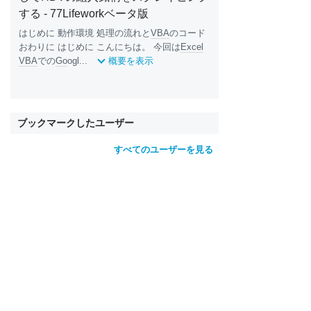
する - 77Lifeworkベータ版
はじめに 動作環境 処理の流れと
VBA
のコード
おわりに はじめに こんにちは。 今回は
Excel
VBA
での
Go
ogl...
概要を表示
ブックマークしたユーザー
すべてのユーザーを見る