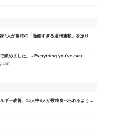
家2人が当時の「過酷すぎる週刊連載」を振り返
稿は落とさない」ストイックな舞台裏 | 日刊
た。 - Everything you've ever
og.com
ルギー改善、15人中6人が数粒食べられるよう
e系列誌掲載