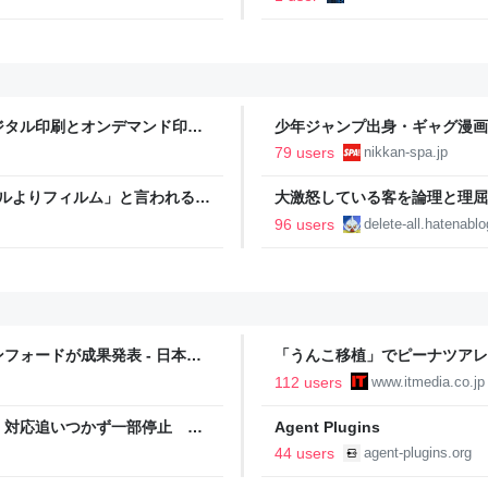
ジタル印刷とオンデマンド印刷
少年ジャンプ出身・ギャグ漫画
る。「ヘルニアで入院しても原
79 users
nikkan-spa.jp
SPA!
タルよりフィルム」と言われるの
大激怒している客を論理と理屈で鎮めまし
Dreamed
96 users
delete-all.hatenabl
フォードが成果発表 - 日本経
「うんこ移植」でピーナツアレ
に ヒトの実証は初 Scienc
112 users
www.itmedia.co.jp
 対応追いつかず一部停止
Agent Plugins
44 users
agent-plugins.org