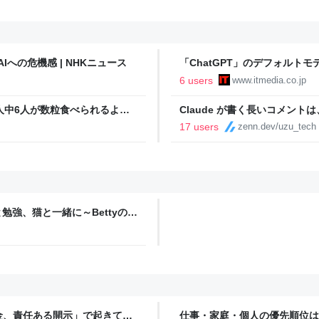
Iへの危機感 | NHKニュース
「ChatGPT」のデフォルトモデ
「Luna」でテキストチャット
6 users
www.itmedia.co.jp
人中6人が数粒食べられるよう
Claude が書く長いコメント
17 users
zenn.dev/uzu_tech
勉強、猫と一緒に～Bettyのブ
金、責任ある開示」で起きてい
仕事・家庭・個人の優先順位は