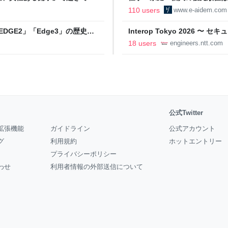
の自分に伝えたいこと - りっす
110 users
www.e-aidem.com
DGE2」「Edge3」の歴史に
Interop Tokyo 2026
AB
への取り組み 〜 - NTT docomo B
18 users
engineers.ntt.com
公式Twitter
拡張機能
ガイドライン
公式アカウント
グ
利用規約
ホットエントリー
プライバシーポリシー
わせ
利用者情報の外部送信について