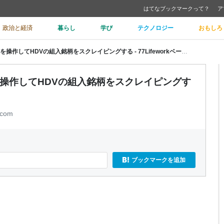
はてなブックマークって？
ア
政治と経済
暮らし
学び
テクノロジー
おもしろ
【Excel VBA】GoogleChromeを操作してHDVの組入銘柄をスクレイピングする - 77Lifeworkベータ版
romeを操作してHDVの組入銘柄をスクレイピングす
.com
ブックマークを追加