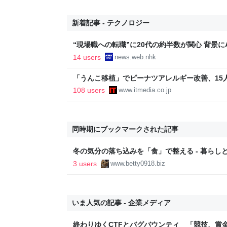
新着記事 - テクノロジー
“現場職への転職”に20代の約半数が関心 背景にA
14 users
news.web.nhk
「うんこ移植」でピーナツアレルギー改善、15
に ヒトの実証は初 Science系列誌掲載
108 users
www.itmedia.co.jp
同時期にブックマークされた記事
冬の気分の落ち込みを「食」で整える - 暮らしと
ログ
3 users
www.betty0918.biz
いま人気の記事 - 企業メディア
終わりゆくCTFとバグバウンティ 「競技、賞