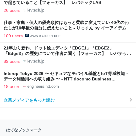
で起きていること【フォーカス】 - レバテックLAB
26 users
levtech.jp
仕事・家庭・個人の優先順位はもっと柔軟に変えていい 40代のわ
たしが10年後の自分に伝えたいこと - りっすん by イーアイデム
109 users
www.e-aidem.com
21年ぶり新作、ドット絵エディタ「EDGE1」「EDGE2」
「Edge3」の歴史について作者に聞く【フォーカス】 - レバテック
LAB
89 users
levtech.jp
Interop Tokyo 2026 〜 セキュアなモバイル基盤とIoT脅威検知・
データ利活用への取り組み 〜 - NTT docomo Business
Engineers' Blog
18 users
engineers.ntt.com
企業メディアをもっと読む
はてなブックマーク