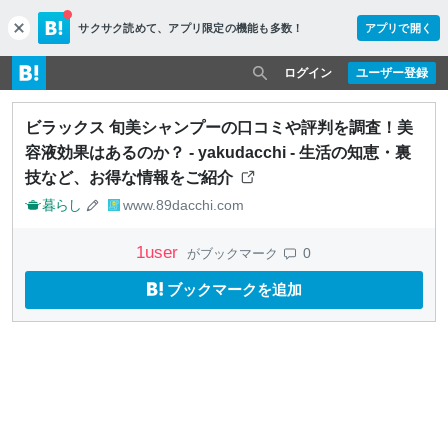
サクサク読めて、
アプリ限定の機能も多数！
アプリで開く
c
l
o
ログイン
ユーザー登録
s
e
ビラックス 旬美シャンプーの口コミや評判を調査！美
容液効果はあるのか？ - yakudacchi - 生活の知恵・裏
技など、お得な情報をご紹介
暮らし
www.89dacchi.com
1
user
0
がブックマーク
ブックマークを追加