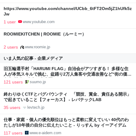
https://www.youtube.com/channel/UCbb_6tFT2Om5jZ1hUfk5z
Jw
1 user
www.youtube.com
ROOMIEKITCHEN | ROOMIE（ルーミー）
2 users
www.roomie.jp
いま人気の記事 - 企業メディア
旧五輪選手村「HARUMI FLAG」自治会がアツすぎる！ 多様な住
人が本気スキルで挑む、盆踊り2万人集客や交通改善など“街の価値
向上”戦略 東京・中央区
121 users
suumo.jp
終わりゆくCTFとバグバウンティ 「競技、賞金、責任ある開示」
で起きていること【フォーカス】 - レバテックLAB
35 users
levtech.jp
仕事・家庭・個人の優先順位はもっと柔軟に変えていい 40代のわ
たしが10年後の自分に伝えたいこと - りっすん by イーアイデム
117 users
www.e-aidem.com