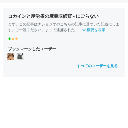
コカインと厚労省の麻薬取締官 - にごらない
まず、この記事はナショジオのこちらの記事に基づいた記述にしま
す。ご一読ください。よって逮捕された...
概要を表示
g
y
y
r
e
e
ブックマークしたユーザー
e
ll
ll
e
o
o
n
w
w
すべてのユーザーを見る