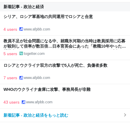
新着記事 - 政治と経済
シリア、ロシア軍基地の共同運用でロシアと合意
4 users
www.afpbb.com
教員不足が社会問題になる中、就職氷河期の当時は教員採用に応募
が殺到して倍率が数百倍…日本育英会にあった「教職10年やったら
奨学金がチャラになる」という制度を復活してほしいという話
5 users
togetter.com
ロシアとウクライナ双方の攻撃で5人が死亡、負傷者多数
7 users
www.afpbb.com
WHOのウクライナ倉庫に攻撃、事務局長が非難
43 users
www.afpbb.com
新着記事 - 政治と経済をもっと読む