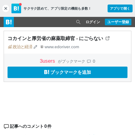
サクサク読めて、
アプリ限定の機能も多数！
アプリで開く
c
l
o
ログイン
ユーザー登録
s
e
コカインと厚労省の麻薬取締官 - にごらない
政治と経済
www.edoriver.com
3
users
0
がブックマーク
ブックマークを追加
0
記事へのコメント
件