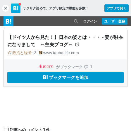
サクサク読めて、
アプリ限定の機能も多数！
アプリで開く
c
l
o
ログイン
ユーザー登録
s
e
【ドイツ人から見た！】日本の姿とは・・・ - 妻が駐在
になりまして ～主夫ブログ～
政治と経済
www.tautaulife.com
4
users
1
がブックマーク
ブックマークを追加
1
記事へのコメント
件