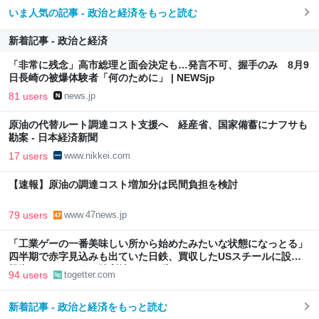
いま人気の記事 - 政治と経済をもっと読む
新着記事 - 政治と経済
「非常に残念」高市総理と面会決定も…発言不可、握手のみ 8月9
日長崎の被爆体験者「何のために」 | NEWSjp
81 users
news.jp
原油の代替ルート調達コスト支援へ 経産省、国家備蓄にナフサも
勘案 - 日本経済新聞
17 users
www.nikkei.com
【速報】原油の調達コスト増加分は民間負担を検討
79 users
www.47news.jp
「工業ゲーの一番美味しい所から始めたみたいな状態になっとる」
四半期で赤字見込みも出ていた日鉄、買収したUSスチールに設備
投資したら、なんか純利益が2900億になった
94 users
togetter.com
新着記事 - 政治と経済をもっと読む