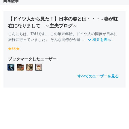
関連記事
【ドイツ人から見た！】日本の姿とは・・・ - 妻が駐
在になりまして ～主夫ブログ～
こんにちは、TAUです。 この年末年始、
ドイツ
人の同僚が日
本
に
旅行
に行っていました。 そんな同僚が今週...
概要を表示
55
y
y
e
e
ブックマークしたユーザー
ll
ll
o
o
w
w
すべてのユーザーを見る