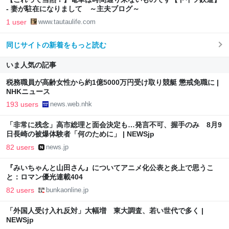
- 妻が駐在になりまして ～主夫ブログ～
1 user
www.tautaulife.com
同じサイトの新着をもっと読む
いま人気の記事
税務職員が高齢女性から約1億5000万円受け取り競艇 懲戒免職に |
NHKニュース
193 users
news.web.nhk
「非常に残念」高市総理と面会決定も…発言不可、握手のみ 8月9
日長崎の被爆体験者「何のために」 | NEWSjp
82 users
news.jp
『みいちゃんと山田さん』についてアニメ化公表と炎上で思うこ
と：ロマン優光連載404
82 users
bunkaonline.jp
「外国人受け入れ反対」大幅増 東大調査、若い世代で多く |
NEWSjp