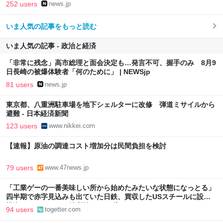
252 users
news.jp
いま人気の記事をもっと読む
いま人気の記事 - 政治と経済
「非常に残念」高市総理と面会決定も…発言不可、握手のみ 8月9
日長崎の被爆体験者「何のために」 | NEWSjp
81 users
news.jp
東京都、八重洲駐車場を地下シェルターに改修 弾道ミサイルから
避難 - 日本経済新聞
123 users
www.nikkei.com
【速報】原油の調達コスト増加分は民間負担を検討
79 users
www.47news.jp
「工業ゲーの一番美味しい所から始めたみたいな状態になっとる」
四半期で赤字見込みも出ていた日鉄、買収したUSスチールに設備
投資したら、なんか純利益が2900億になった
94 users
togetter.com