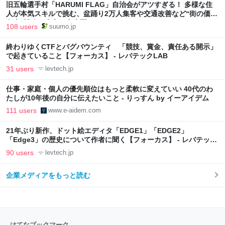
旧五輪選手村「HARUMI FLAG」自治会がアツすぎる！ 多様な住
人が本気スキルで挑む、盆踊り2万人集客や交通改善など“街の価値
向上”戦略 東京・中央区
108 users
suumo.jp
終わりゆくCTFとバグバウンティ 「競技、賞金、責任ある開示」
で起きていること【フォーカス】 - レバテックLAB
31 users
levtech.jp
仕事・家庭・個人の優先順位はもっと柔軟に変えていい 40代のわ
たしが10年後の自分に伝えたいこと - りっすん by イーアイデム
111 users
www.e-aidem.com
21年ぶり新作、ドット絵エディタ「EDGE1」「EDGE2」
「Edge3」の歴史について作者に聞く【フォーカス】 - レバテック
LAB
90 users
levtech.jp
企業メディアをもっと読む
はてなブックマーク