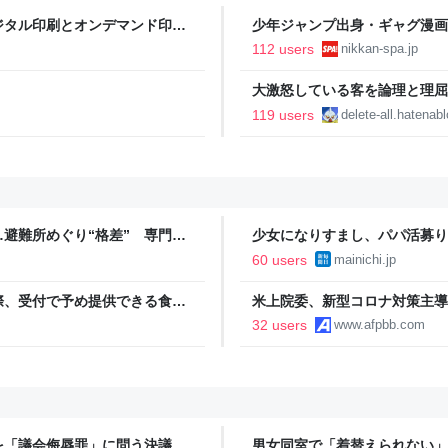
ジタル印刷とオンデマンド印刷
少年ジャンプ出身・ギャグ漫画
る。「ヘルニアで入院しても原
112 users
nikkan-spa.jp
SPA!
大激怒している客を論理と理屈で鎮めまし
Dreamed
119 users
delete-all.hatenab
避難所めぐり“格差” 専門家
少女になりすまし、パパ活募り
NNプライムオンライン
60 users
mainichi.jp
際、受付で予め提供できる食料
米上院委、新型コロナ対策主導
なり、トラブルを回避できた、
可決
32 users
www.afpbb.com
を「議会侮辱罪」に問う決議案
男女同室で「着替えられない」