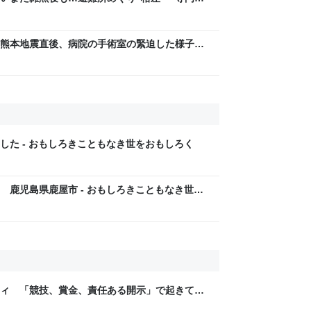
8年熊本地震｜FNNプライムオンライン
熊本地震直後、病院の手術室の緊迫した様子を
嗟の判断と行動すごい」「リスペクトしかな
した - おもしろきこともなき世をおもしろく
 鹿児島県鹿屋市 - おもしろきこともなき世を
ティ 「競技、賞金、責任ある開示」で起きてい
ックLAB