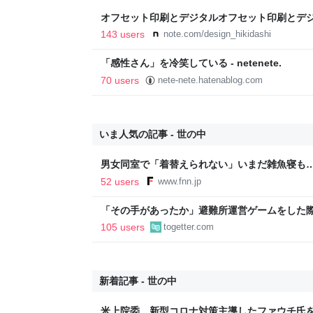
オフセット印刷とデジタルオフセット印刷とデ
と。｜デザインのひきだし 津田淳子
143 users
note.com/design_hikidashi
「感性さん」を冷笑している - netenete.
70 users
nete-nete.hatenablog.com
いま人気の記事 - 世の中
男女同室で「着替えられない」いまだ雑魚寝も…
「標準化されていない」 令和8年熊本地震｜F
52 users
www.fnn.jp
「その手があったか」避難所運営ゲームをした
を聞けば、被災者が「すでに提供した」ことに
105 users
togetter.com
ただ「実際に適用可能とは限らない」かも
新着記事 - 世の中
米上院委、新型コロナ対策主導したファウチ氏