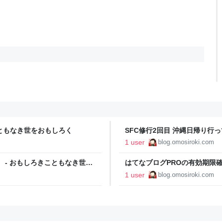
こともなき世をおもしろく
SFC修行2回目 沖縄日帰り行
しろく
1 user
blog.omosiroki.com
 - おもしろきこともなき世を
はてなブログPROの有効期限確
しろく
1 user
blog.omosiroki.com