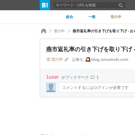
総合
一般
世の中
世の中
燕市返礼率の引き下げを取り下げ - 
燕市返礼率の引き下げを取り下げ 
世の中
blog.omosiroki.com
記事元:
1
user
1
がブックマーク
コメントするにはログインが必要です