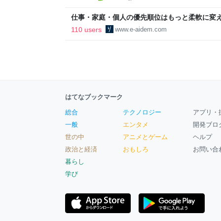
区
仕事・家庭・個人の優先順位はもっと柔軟に変えて
後の自分に伝えたいこと - りっすん by イーア
110 users
www.e-aidem.com
はてなブックマーク
総合
テクノロジー
アプリ・
一般
エンタメ
開発ブロ
世の中
アニメとゲーム
ヘルプ
政治と経済
おもしろ
お問い合
暮らし
学び