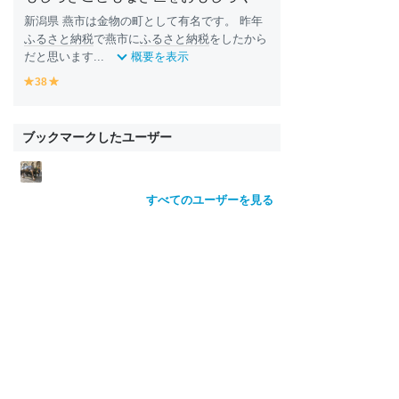
新潟県 燕市は金物の町として有名です。 昨年
ふるさと納税
で燕市に
ふるさと納税
をしたから
だと思います...
概要を表示
38
y
y
e
e
ll
ll
o
o
ブックマークしたユーザー
w
w
すべてのユーザーを見る