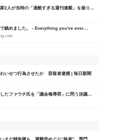
家2人が当時の「過酷すぎる週刊連載」を振り返
稿は落とさない」ストイックな舞台裏 | 日刊
た。 - Everything you've ever
log.com
わいせつ行為させたか 容疑者逮捕 | 毎日新聞
したファウチ氏を「議会侮辱罪」に問う決議案
いまだ雑魚寝も…避難所めぐり“格差” 専門家