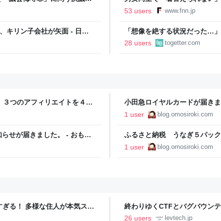
「標準化されていない」 令和
53 users
www.fnn.jp
、キリン子会社が矢面 - 日本
「想像を絶する状況だった…」
とらえた映像に様々な反応「咄
28 users
togetter.com
い」
t ３つのアフィリエイトを４カ
小田急ロイヤルカードが届きま
ともなき世をおもしろく
1 user
blog.omosiroki.com
せが届きました。 - おもし
ふるさと納税 うなぎ５パック
おもしろく
1 user
blog.omosiroki.com
ツすぎる！ 多様な住人が本気スキ
終わりゆくCTFとバグバウン
の価値向上”戦略 東京・中央
ること【フォーカス】 - レバテ
26 users
levtech.jp