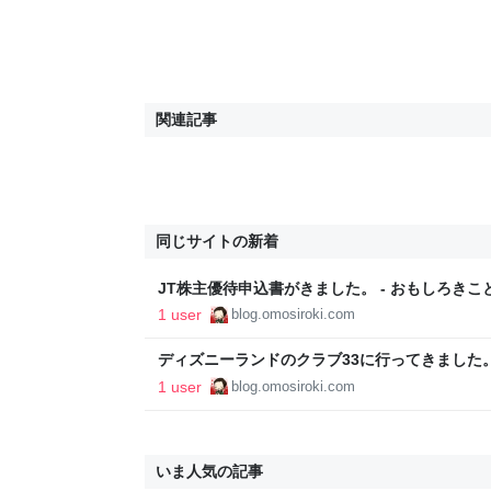
関連記事
同じサイトの新着
JT株主優待申込書がきました。 - おもしろき
1 user
blog.omosiroki.com
ディズニーランドのクラブ33に行ってきました。
おもしろく
1 user
blog.omosiroki.com
いま人気の記事