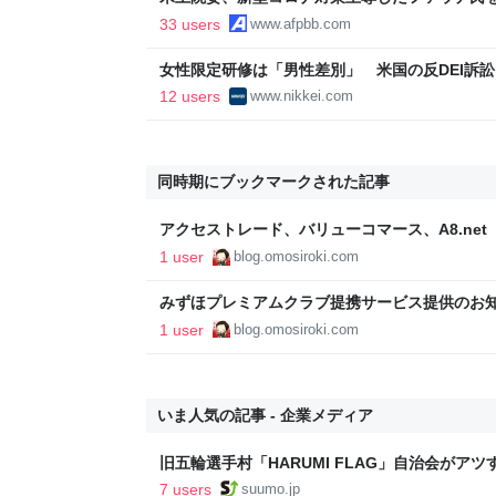
可決
33 users
www.afpbb.com
女性限定研修は「男性差別」 米国の反DEI訴訟
経済新聞
12 users
www.nikkei.com
同時期にブックマークされた記事
アクセストレード、バリューコマース、A8.ne
月使ってみた収益とわかった事 - おもしろきこ
1 user
blog.omosiroki.com
みずほプレミアムクラブ提携サービス提供のお知ら
ろきこともなき世をおもしろく
1 user
blog.omosiroki.com
いま人気の記事 - 企業メディア
旧五輪選手村「HARUMI FLAG」自治会がア
ルで挑む、盆踊り2万人集客や交通改善など“街
7 users
suumo.jp