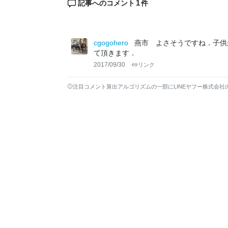
1
記事へのコメント
件
cgogohero
燕市 よさそうですね．子供
て頂きます．
2017/09/30
リンク
注目コメント算出アルゴリズムの一部にLINEヤフー株式会社