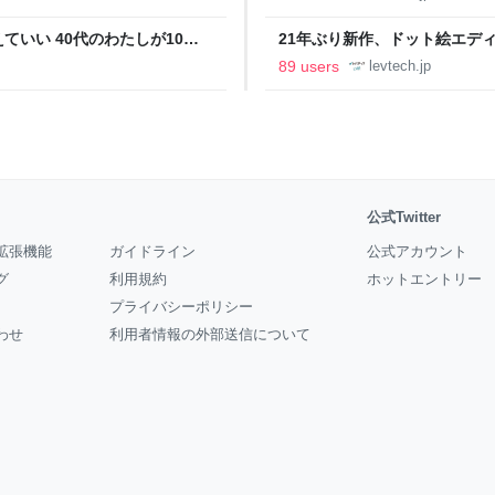
いい 40代のわたしが10年
21年ぶり新作、ドット絵エディタ
イデム
ついて作者に聞く【フォーカス】
89 users
levtech.jp
公式Twitter
拡張機能
ガイドライン
公式アカウント
グ
利用規約
ホットエントリー
プライバシーポリシー
わせ
利用者情報の外部送信について