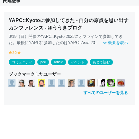
関連記事
YAPC::Kyotoに参加してきた - 自分の原点を思い出す
カンファレンス - ゆううきブログ
3/19（日）開催のYA
PC
::Kyoto
2023
にオフラインで参加してき
た。最後にYA
PC
に参加したのはYA
PC
::Asia 20...
概要を表示
20
y
y
e
e
コミュニティ
perl
article
イベント
あとで読む
ll
ll
o
o
ブックマークしたユーザー
w
w
すべてのユーザーを見る