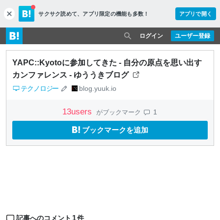
サクサク読めて、
アプリ限定の機能も多数！
アプリで開く
c
l
o
ログイン
ユーザー登録
s
e
YAPC::Kyotoに参加してきた - 自分の原点を思い出す
カンファレンス - ゆううきブログ
テクノロジー
blog.yuuk.io
13
users
1
がブックマーク
ブックマークを追加
1
記事へのコメント
件