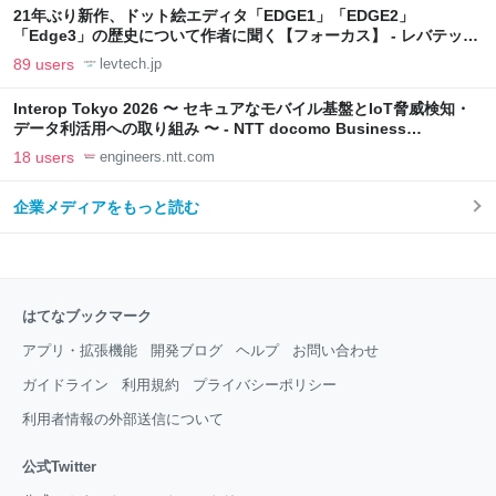
21年ぶり新作、ドット絵エディタ「EDGE1」「EDGE2」
「Edge3」の歴史について作者に聞く【フォーカス】 - レバテック
LAB
89 users
levtech.jp
Interop Tokyo 2026 〜 セキュアなモバイル基盤とIoT脅威検知・
データ利活用への取り組み 〜 - NTT docomo Business
Engineers' Blog
18 users
engineers.ntt.com
企業メディアをもっと読む
はてなブックマーク
アプリ・拡張機能
開発ブログ
ヘルプ
お問い合わせ
ガイドライン
利用規約
プライバシーポリシー
利用者情報の外部送信について
公式Twitter