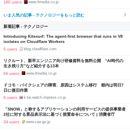
180 users
www.itmedia.co.jp
いま人気の記事 - テクノロジーをもっと読む
新着記事 - テクノロジー
Introducing Kitesurf: The agent-first browser that runs in V8
isolates on Cloudflare Workers
5 users
blog.cloudflare.com
リクルート、新卒エンジニア向け研修資料を無料公開 “AI時代の
生き残り方”など紹介する13本
56 users
www.itmedia.co.jp
ドコモ・バイクシェアの障害、原因はシステム移行 都内は明日7
日に復旧作業
6 users
k-tai.watch.impress.co.jp
「SNOW」と称するアプリケーションの利用サービスの提供事業者
2社に対する景品表示法に基づく措置命令について | 消費者庁
34 users
www.caa.go.jp