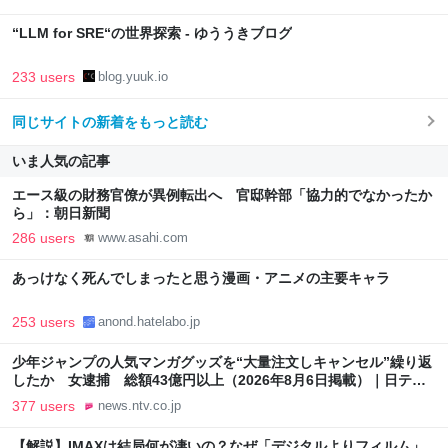
“LLM for SRE“の世界探索 - ゆううきブログ
233 users
blog.yuuk.io
同じサイトの新着をもっと読む
いま人気の記事
エース級の財務官僚が異例転出へ 官邸幹部「協力的でなかったか
ら」：朝日新聞
286 users
www.asahi.com
あっけなく死んでしまったと思う漫画・アニメの主要キャラ
253 users
anond.hatelabo.jp
少年ジャンプの人気マンガグッズを“大量注文しキャンセル”繰り返
したか 女逮捕 総額43億円以上（2026年8月6日掲載）｜日テレ
NEWS NNN
377 users
news.ntv.co.jp
【解説】IMAXは結局何が凄いの？なぜ「デジタルよりフィルム」