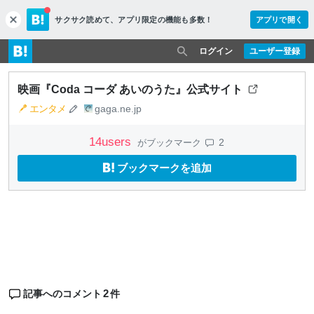
サクサク読めて、
アプリ限定の機能も多数！
アプリで開く
c
l
o
ログイン
ユーザー登録
s
e
映画『Coda コーダ あいのうた』公式サイト
エンタメ
gaga.ne.jp
14
users
2
がブックマーク
ブックマークを追加
2
記事へのコメント
件