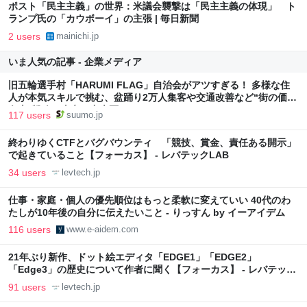
ポスト「民主主義」の世界：米議会襲撃は「民主主義の体現」 ト
ランプ氏の「カウボーイ」の主張 | 毎日新聞
2 users
mainichi.jp
いま人気の記事 - 企業メディア
旧五輪選手村「HARUMI FLAG」自治会がアツすぎる！ 多様な住
人が本気スキルで挑む、盆踊り2万人集客や交通改善など“街の価値
向上”戦略 東京・中央区
117 users
suumo.jp
終わりゆくCTFとバグバウンティ 「競技、賞金、責任ある開示」
で起きていること【フォーカス】 - レバテックLAB
34 users
levtech.jp
仕事・家庭・個人の優先順位はもっと柔軟に変えていい 40代のわ
たしが10年後の自分に伝えたいこと - りっすん by イーアイデム
116 users
www.e-aidem.com
21年ぶり新作、ドット絵エディタ「EDGE1」「EDGE2」
「Edge3」の歴史について作者に聞く【フォーカス】 - レバテック
LAB
91 users
levtech.jp