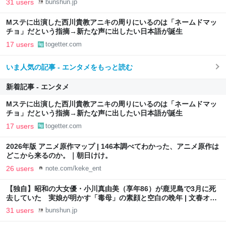
31 users
bunshun.jp
Mステに出演した西川貴教アニキの周りにいるのは「ネームドマッ
チョ」だという指摘→新たな声に出したい日本語が誕生
17 users
togetter.com
いま人気の記事 - エンタメをもっと読む
新着記事 - エンタメ
Mステに出演した西川貴教アニキの周りにいるのは「ネームドマッ
チョ」だという指摘→新たな声に出したい日本語が誕生
17 users
togetter.com
2026年版 アニメ原作マップ | 146本調べてわかった、アニメ原作は
どこから来るのか。｜朝日けけ。
26 users
note.com/keke_ent
【独自】昭和の大女優・小川真由美（享年86）が鹿児島で3月に死
去していた 実娘が明かす「毒母」の素顔と空白の晩年 | 文春オン
ライン
31 users
bunshun.jp