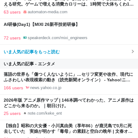
える研究。ゲームで増える消費カロリーは、1時間で大体ちくわ1本
分 - AUTOMATON
63 users
automaton-media.com
AI研修(Day1)【MIXI 26新卒技術研修】
72 users
speakerdeck.com/mixi_engineers
いま人気の記事をもっと読む
いま人気の記事 - エンタメ
落語の世界も「傷つく人ないように」…セリフ変更や改作、現代に
ふさわしい表現模索の動き（読売新聞オンライン） - Yahoo!ニュ
ース
166 users
news.yahoo.co.jp
2026年版 アニメ原作マップ | 146本調べてわかった、アニメ原作は
どこから来るのか。｜朝日けけ。
25 users
note.com/keke_ent
【独自】昭和の大女優・小川真由美（享年86）が鹿児島で3月に死
去していた 実娘が明かす「毒母」の素顔と空白の晩年 | 文春オン
ライン