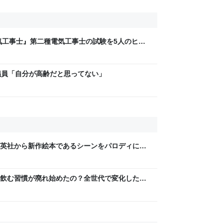
気工事士』第二種電気工事士の試験を5人のヒロ
問1000問”や“本番形式CBT模擬試験”で本格的
ム・エンタメ最新情報のファミ通.com
議員「自分が高齢だと思ってない」
英社から新作絵本であるシーンをパロディに使
家宝レベルのとんでもないものが届いた
飲む習慣が廃れ始めたの？全世代で変化したよ
うリプが多数