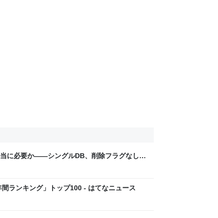
当に必要か——シングルDB、削除フラグなし、
iloの設計思想 - はてなニュース
間ランキング」トップ100 - はてなニュース