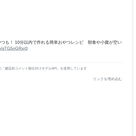
やつも！ 10分以内で作れる簡単おやつレシピ 朝食や小腹が空い
.co/gTG5nGRxr0
の「建設的コメント順位付けモデルAPI」を使用しています
リンクを埋め込む