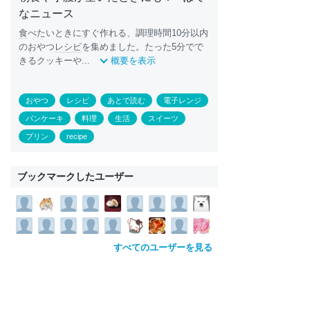
なニュース
食
べたいときにすぐ作れる、調理時間10分以内
のおやつ
レシピ
を集めました。たった5分でで
きるクッキーや...
概要を表示
おやつ
レシピ
あとで読む
電子レンジ
パンケーキ
料理
生活
スイーツ
プリン
recipe
ブックマークしたユーザー
すべてのユーザーを見る