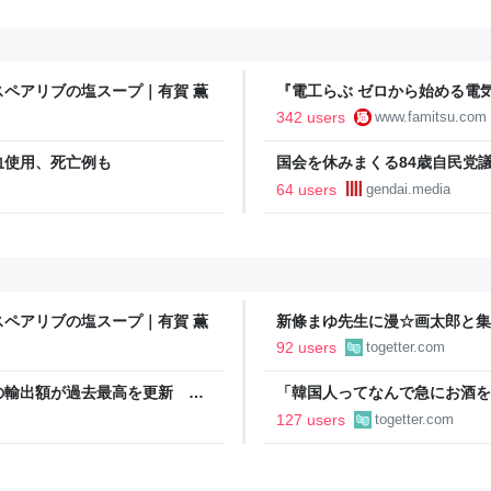
ペアリブの塩スープ｜有賀 薫
『電工らぶ ゼロから始める電
インと勉強。青春しながら“過去
342 users
www.famitsu.com
に学べるノベルゲーム | ゲー
血使用、死亡例も
国会を休みまくる84歳自民党
64 users
gendai.media
ペアリブの塩スープ｜有賀 薫
新條まゆ先生に漫☆画太郎と集
いたいと連絡があり承諾したら
92 users
togetter.com
の輸出額が過去最高を更新 人
「韓国人ってなんで急にお酒を
が誕生｜FNNプライムオンライ
うに見える」韓国から実感を伴
127 users
togetter.com