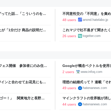
グってた話…「こういうのを晒
不同意性交の「不同意」を責め
ーン」という正規サービスだと
48 users
anond.hatelabo.jp
たが「1分だけ 商品の説明だけ
これマジで社不過ぎて聞きたく
ば話聞いてくれますか」と言わ
たいな並びで指輪3つ写ってる
26 users
togetter.com
音フェス開催 参加者にのみ住所
Googleが概念ベクトルを使
2 users
www.infoq.com
ワインと合わせてお花見にも！
理想の結婚式って？ 連載「それぞ
49 users
hatenanews.com
 ゴー！」 関東地方と長野県
マインクラフトの世界観が消し
ラやアイテムを再現 - はてな
44 users
hatenanews.com