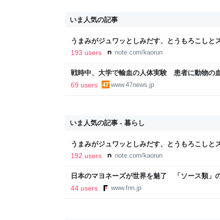
いま人気の記事
うまみがジュワッとしみだす、とうもろこしとス
193 users
note.com/kaorun
戦時中、大学で輸血の人体実験 患者に動物の
69 users
www.47news.jp
いま人気の記事 - 暮らし
うまみがジュワッとしみだす、とうもろこしとス
192 users
note.com/kaorun
日本のマヨネーズが世界を魅了 「ソース類」
気の裏には卵黄のコク アメリカでは“日本風”
44 users
www.fnn.jp
ン