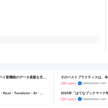
rペイ新機能のデータ基盤を支え
そのベストプラクティスは、本
Devin全社導入に共通するFac
188 users
hatenanews.com
ust・Terraform・AI・英
2025年「はてなブックマーク年
emyで学ぶ！ - はてなニュース
520 users
hatenanews.com