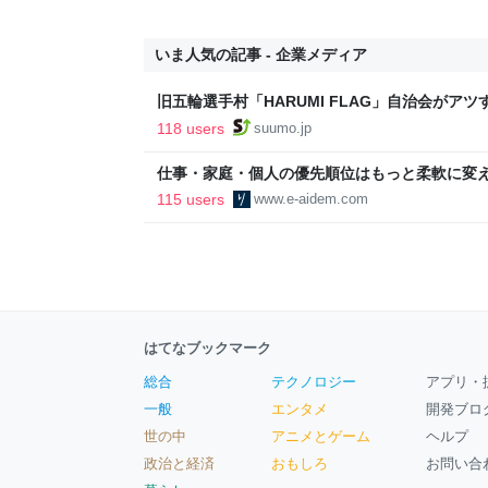
いま人気の記事 - 企業メディア
旧五輪選手村「HARUMI FLAG」自治会がア
ルで挑む、盆踊り2万人集客や交通改善など“街
118 users
suumo.jp
区
仕事・家庭・個人の優先順位はもっと柔軟に変えて
後の自分に伝えたいこと - りっすん by イーア
115 users
www.e-aidem.com
はてなブックマーク
総合
テクノロジー
アプリ・
一般
エンタメ
開発ブロ
世の中
アニメとゲーム
ヘルプ
政治と経済
おもしろ
お問い合