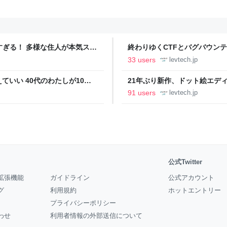
ツすぎる！ 多様な住人が本気スキ
終わりゆくCTFとバグバウン
の価値向上”戦略 東京・中央
ること【フォーカス】 - レバテ
33 users
levtech.jp
いい 40代のわたしが10年
21年ぶり新作、ドット絵エディタ
イデム
ついて作者に聞く【フォーカス】
91 users
levtech.jp
公式Twitter
拡張機能
ガイドライン
公式アカウント
グ
利用規約
ホットエントリー
プライバシーポリシー
わせ
利用者情報の外部送信について