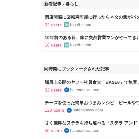
新着記事 - 暮らし
閉店間際に回転寿司屋に行ったらネタの量がバ
さないで」という声もあるが広報から「得々ゾ
32 users
togetter.com
の回答も
10年前のある日、家に突然営業マンがやってき
でも」としつこく、断っても「じゃあどうすれ
16 users
togetter.com
れたので、ある方法で解決することに
同時期にブックマークされた記事
場所非公開のヤフー社員食堂「BASE6」で無
を開示 - はてなニュース
32 users
hatenanews.com
チーズを使った簡単おつまみレシピ ビールや
- はてなニュース
129 users
hatenanews.com
甘く濃厚なヌテラを持ち運べる「ヌテラ アンド
で先行発売 - はてなニュース
50 users
hatenanews.com