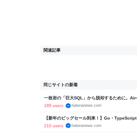
関連記事
同じサイトの新着
一枚岩の「巨大SQL」から脱却するために。Ai
る、ニジボックスの技術力 - はてなニュース
189 users
hatenanews.com
【新年のビッグセール到来！】Go・TypeScript・R
語＆資格 - 2026年の開発現場で生きる技術をUd
210 users
hatenanews.com