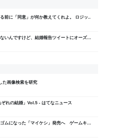
る前に「同意」が何か教えてくれよ。 ロジッ..
ないんですけど、結婚報告ツイートにオーズみ
の何なんですか。仲人の分？
用した画像検索を研究
れの結婚」Vol.5 - はてなニュース
ゴムになった「マイケシ」発売へ ゲームキャ
ニュース