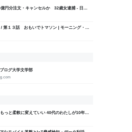
億円分注文・キャンセルか 32歳女逮捕 - 日本
 / 第１３話 おもいでトマソン | モーニング・ツ
なブログ大学文学部
og.com
もっと柔軟に変えていい 40代のわたしが10年後
ん by イーアイデム
 〜 セキュアなモバイル基盤とIoT脅威検知・データ利活用