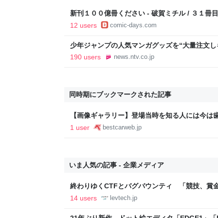
新刊１００億冊ください - 破賀ミチル / ３１冊
グ・ツー
12 users
comic-days.com
少年ジャンプの人気マンガグッズを“大量注文し
逮捕 総額43億円以上（2026年8月6日掲載）｜日
190 users
news.ntv.co.jp
同時期にブックマークされた記事
【画像ギャラリー】登場当時を知る人には今は歯が
でとこれから - 自動車情報誌「ベストカー」
1 user
bestcarweb.jp
いま人気の記事 - 企業メディア
終わりゆくCTFとバグバウンティ 「競技、賞
ること【フォーカス】 - レバテックLAB
14 users
levtech.jp
21年ぶり新作、ドット絵エディタ「EDGE1」「E