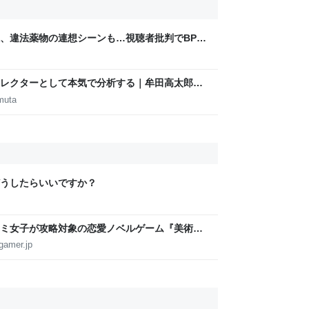
煙、違法薬物の連想シーンも…視聴者批判でBPO
ないほうが」 - ライブドアニュース
m
レクターとして本気で分析する｜牟田高太郎｜
muta
うしたらいいですか？
ミ女子が攻略対象の恋愛ノベルゲーム『美術部
ージが公開。「お前らーそろそろ自重しろー？＾
gamer.jp
声不思議ちゃん女子と青春を謳歌