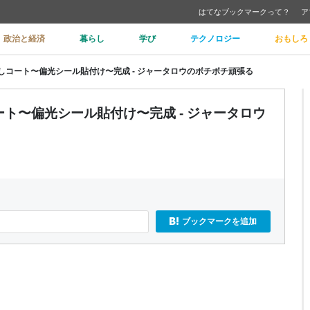
はてなブックマークって？
ア
政治と経済
暮らし
学び
テクノロジー
おもしろ
消しコート〜偏光シール貼付け〜完成 - ジャータロウのボチボチ頑張る
ート〜偏光シール貼付け〜完成 - ジャータロウ
ブックマークを追加