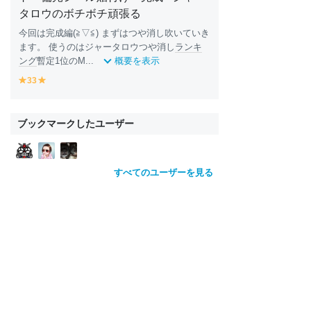
タロウのボチボチ頑張る
今回は完成編(≧▽≦) まずはつや消し吹いていき
ます。 使うのはジャータロウつや消し
ランキ
ング
暫定1位のM...
概要を表示
33
y
y
e
e
ll
ll
o
o
ブックマークしたユーザー
w
w
すべてのユーザーを見る