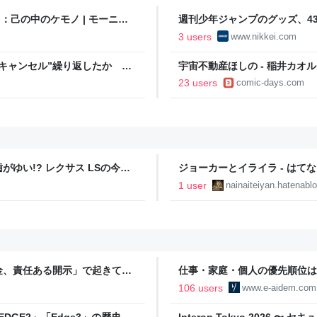
目：己の中のケモノ | モーニン
週刊少年ジャンプのグッズ、43
経済新聞
3 users
www.nikkei.com
キャンセル”繰り返したか 女
宇宙不動産ほしの - 稲井カオル
テレNEWS NNN
ー
23 users
comic-days.com
ゆい!? レクサス LSの今ま
ジョーカーとイライラ - はて
1 user
nainaiteiyan.hatenabl
金、責任ある開示」で起きてい
仕事・家庭・個人の優先順位は
の自分に伝えたいこと - りっす
106 users
www.e-aidem.com
DGE2」「Edge3」の歴史に
Interop Tokyo 2026