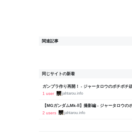
関連記事
同じサイトの新着
ガンプラ作り再開！ - ジャータロウのボチボチ
1 user
jahtarou.info
【MGガンダムMk-Ⅱ】撮影編 - ジャータロウ
2 users
jahtarou.info