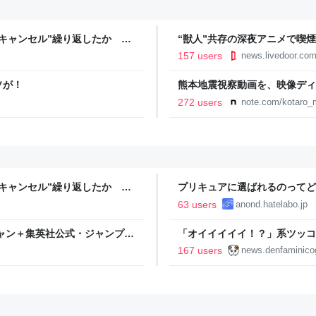
キャンセル”繰り返したか 女
“獣人”共存の深夜アニメで喫
テレNEWS NNN
議論「紛らわしいことは放送し
157 users
news.livedoor.co
ソが！
熊本地震視察動画を、映像ディ
映像で、想いをつなぐ
272 users
note.com/kotaro_
キャンセル”繰り返したか 女
プリキュアに選ばれるのってど
テレNEWS NNN
63 users
anond.hatelabo.jp
ャン＋集英社公式・ジャンプ系
「オイイイイイ！？」系ツッコ
カノジョ』Steamストアペ
167 users
news.denfaminico
＾」暗黒微笑の夢女子や、萌え