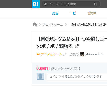
総合
一般
世の中
アニメとゲーム
【MGガンダムMk-Ⅱ】つや
【MGガンダムMk-Ⅱ】つや消しコ
のボチボチ頑張る
アニメとゲーム
jahtarou.info
記事元:
3
users
1
がブックマーク
コメントするにはログインが必要です