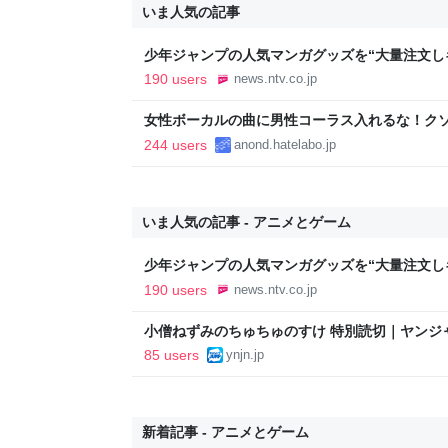
いま人気の記事
少年ジャンプの人気マンガグッズを“大量注文し
逮捕 総額43億円以上（2026年8月6日掲載）｜日
190 users
news.ntv.co.jp
女性ボーカルの曲に男性コーラス入れるな！ク
244 users
anond.hatelabo.jp
いま人気の記事 - アニメとゲーム
少年ジャンプの人気マンガグッズを“大量注文し
逮捕 総額43億円以上（2026年8月6日掲載）｜日
190 users
news.ntv.co.jp
小僧ねずみのちゅちゅのすけ 特別読切｜ヤンジ
青年マンガ誌アプリ
85 users
ynjn.jp
新着記事 - アニメとゲーム