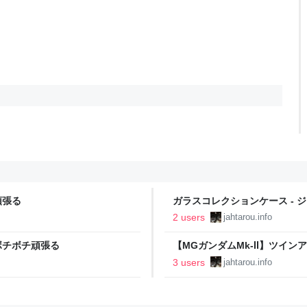
頑張る
ガラスコレクションケース - 
2 users
jahtarou.info
のボチボチ頑張る
【MGガンダムMk-Ⅱ】ツインア
3 users
jahtarou.info