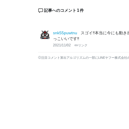
1
記事へのコメント
件
snk55puwtnu
スゴイ‼︎本当に今にも動き
っこいいです‼︎
2021/11/02
リンク
注目コメント算出アルゴリズムの一部にLINEヤフー株式会社