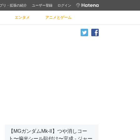
プリ・拡張の紹介
ユーザー登録
ログイン
エンタメ
アニメとゲーム
【MGガンダムMk-Ⅱ】つや消しコー
ト〜偏光シール貼付け〜完成 - ジャー