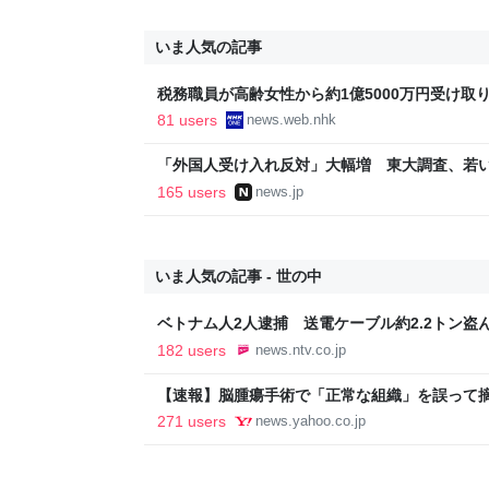
いま人気の記事
税務職員が高齢女性から約1億5000万円受け取り競
ス
81 users
news.web.nhk
「外国人受け入れ反対」大幅増 東大調査、若い世代
165 users
news.jp
いま人気の記事 - 世の中
ベトナム人2人逮捕 送電ケーブル約2.2トン盗ん
日掲載）｜KNB NEWS NNN
182 users
news.ntv.co.jp
【速報】脳腫瘍手術で「正常な組織」を誤って
に 「腫瘍でない」結果出ても“勘違い”で摘出
271 users
news.yahoo.co.jp
者が手足も動かず 京大病院（MBSニュース） - 