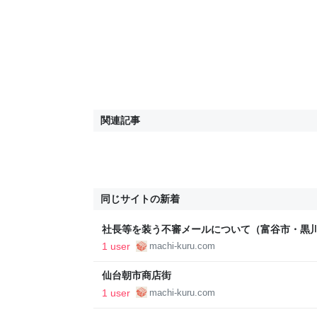
関連記事
同じサイトの新着
社長等を装う不審メールについて（富谷市・黒
1 user
machi-kuru.com
仙台朝市商店街
1 user
machi-kuru.com