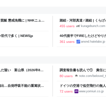
艇 懲戒免職に | NHKニュー
踏絵 - 河部真道 / 踏絵 | くら
455 users
kuragebunch.com
で多く | NEWSjp
40代後半でFIREしたけどや
い..
361 users
anond.hatelabo.jp
だ疑い 富山県（2026年8月7
調査報告書を読んで① 責任に
80 users
note.com/beloved_
摘出…自発呼吸不能の重篤状態
ドイツの空港で低空飛行の無人
継続 通常の生活送っていた患
たのは高性能プラスチック爆弾
72 users
www.yomiuri.co.jp
Yahoo!ニュース