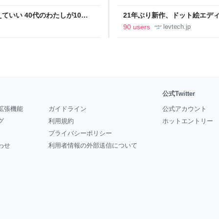
いい 40代のわたしが10年
21年ぶり新作、ドット絵エディタ
イデム
ついて作者に聞く【フォーカス】
90 users
levtech.jp
公式Twitter
拡張機能
ガイドライン
公式アカウント
グ
利用規約
ホットエントリー
プライバシーポリシー
わせ
利用者情報の外部送信について