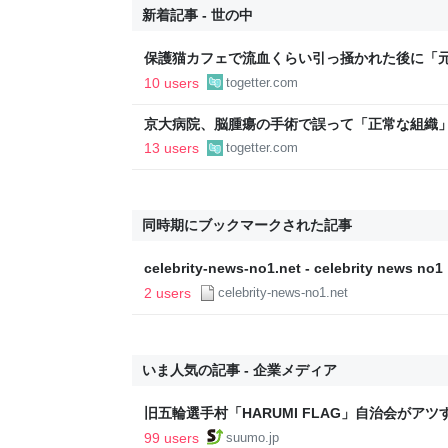
新着記事 - 世の中
保護猫カフェで流血くらい引っ掻かれた後に「
去にもお客さんに怪我させたことがあった」と
10 users
togetter.com
対応をめぐって賛否分かれる
京大病院、脳腫瘍の手術で誤って「正常な組織
者は自発呼吸ができず、手足が動かない状態に「
13 users
togetter.com
同時期にブックマークされた記事
celebrity-news-no1.net - celebrity ne
2 users
celebrity-news-no1.net
いま人気の記事 - 企業メディア
旧五輪選手村「HARUMI FLAG」自治会がア
ルで挑む、盆踊り2万人集客や交通改善など“街
99 users
suumo.jp