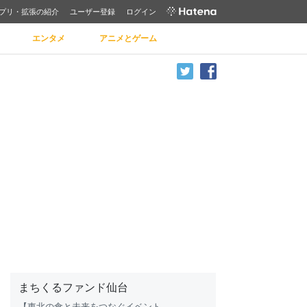
プリ・拡張の紹介
ユーザー登録
ログイン
エンタメ
アニメとゲーム
まちくるファンド仙台
【東北の
食
と未来をつなぐイベント