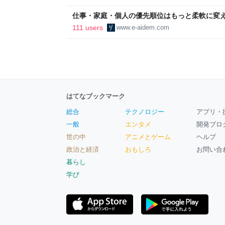
区
仕事・家庭・個人の優先順位はもっと柔軟に変えて
後の自分に伝えたいこと - りっすん by イーア
111 users
www.e-aidem.com
はてなブックマーク
総合
テクノロジー
アプリ・
一般
エンタメ
開発ブロ
世の中
アニメとゲーム
ヘルプ
政治と経済
おもしろ
お問い合
暮らし
学び