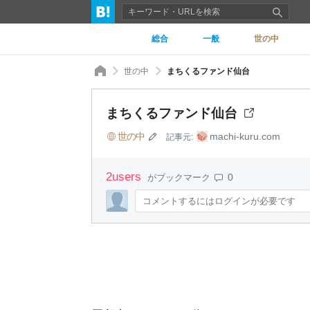
総合
一般
世の中
世の中
まちくるファンド仙台
まちくるファンド仙台
世の中
machi-kuru.com
記事元:
2
users
0
がブックマーク
コメントするにはログインが必要です