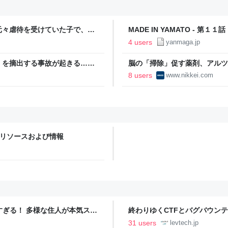
元々虐待を受けていた子で、過
MADE IN YAMATO - 第
説明された→カフェと投稿者の
4 users
yanmaga.jp
」を摘出する事故が起きる…患
脳の「掃除」促す薬剤、アルツ
『脳外科医 竹田くん』かよ」
済新聞
8 users
www.nikkei.com
ws no1 リソースおよび情報
ツすぎる！ 多様な住人が本気スキ
終わりゆくCTFとバグバウン
の価値向上”戦略 東京・中央
ること【フォーカス】 - レバテ
31 users
levtech.jp