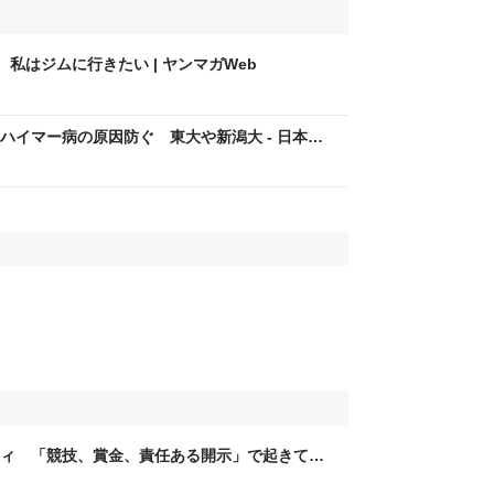
１１話 私はジムに行きたい | ヤンマガWeb
ハイマー病の原因防ぐ 東大や新潟大 - 日本経
ティ 「競技、賞金、責任ある開示」で起きてい
ックLAB