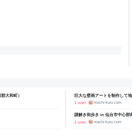
川郡大和町）
巨大な壁画アートを制作して地域に元気
1 user
machi-kuru.com
謎解き街歩き in 仙台市中心
1 user
machi-kuru.com