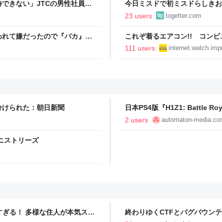
できない」JTCの男性社員が
今日ミスドで初ミスドらしきお
それなら辞める」と言ったら、
たんですけど…これは買っとけ
23 users
togetter.com
ントが発生して、興奮した
われて嫌だったので『バカ』
これぞ着るエアコン!! コン
きたら思わぬ事態に←この育児
水冷ベストがロードバイクにち
111 users
internet.watch.imp
【空いた時間でなにしてる？】
分けられた：朝日新聞
日本PS4版『H1Z1: Battl
なバトルロイヤルゲーム - AUT
2 users
automaton-media.c
ニストリーズ
ツすぎる！ 多様な住人が本気スキ
終わりゆくCTFとバグバウン
の価値向上”戦略 東京・中央
ること【フォーカス】 - レバテ