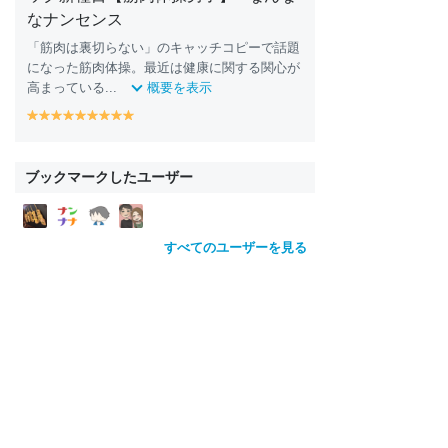
なナンセンス
「筋肉は裏切らない」のキャッチコピーで話題
になった筋肉体操。最近は健康に関する関心が
高まっている...
概要を表示
y
y
y
y
y
y
y
y
y
e
e
e
e
e
e
e
e
e
ll
ll
ll
ll
ll
ll
ll
ll
ll
o
o
o
o
o
o
o
o
o
ブックマークしたユーザー
w
w
w
w
w
w
w
w
w
すべてのユーザーを見る