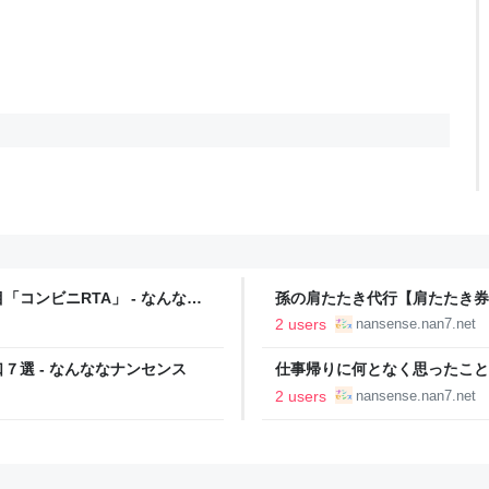
コンビニRTA」 - なんなな
孫の肩たたき代行【肩たたき券
2 users
nansense.nan7.net
選 - なんななナンセンス
仕事帰りに何となく思ったこと７
2 users
nansense.nan7.net