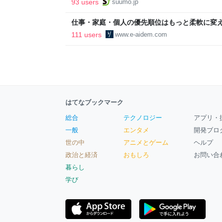
93 users
suumo.jp
区
仕事・家庭・個人の優先順位はもっと柔軟に変えて
後の自分に伝えたいこと - りっすん by イーア
111 users
www.e-aidem.com
はてなブックマーク
総合
テクノロジー
アプリ・
一般
エンタメ
開発ブロ
世の中
アニメとゲーム
ヘルプ
政治と経済
おもしろ
お問い合
暮らし
学び