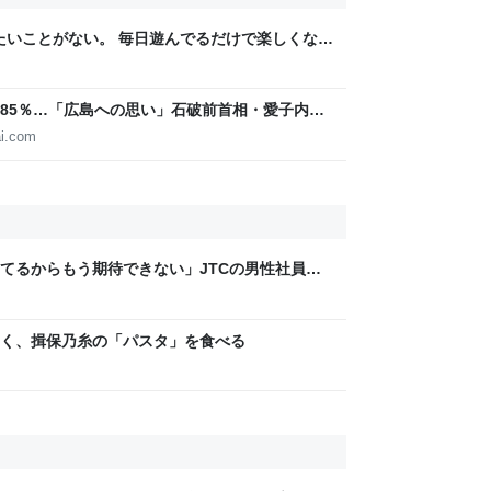
りたいことがない。 毎日遊んでるだけで楽しくな
85％…「広島への思い」石破前首相・愛子内親
IGITAL
i.com
てるからもう期待できない」JTCの男性社員が
稼いでるので、それなら辞める」と言ったら、転
く、揖保乃糸の「パスタ」を食べる