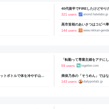
40代後半でFIREしたけどや
い..
321 users
anond.hatelabo.jp
高市首相のあいさつはコピペ率
王とは絶望的格差｜日刊ゲンダイD
144 users
www.nikkan-genda
「転勤って専業主婦をアテにし
転勤を命じられるも「妻は3倍
59 users
togetter.com
勤がなくなった
ペットボトルで体を冷やす山善
揖保乃糸の「そうめん」ではな
っち・ざ・ろーど！その14】
143 users
dailyportalz.jp