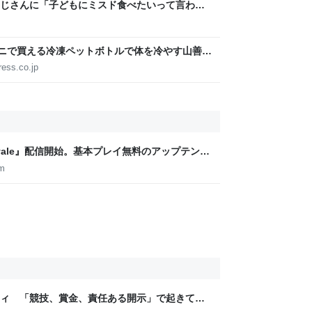
じさんに「子どもにミスド食べたいって言われ
みたいなのありますか…？」と尋ねられるイベ
ビニで買える冷凍ペットボトルで体を冷やす山善の
ょうどいい【ぼっち・ざ・ろーど！その14】
ress.co.jp
e Royale』配信開始。基本プレイ無料のアップテンポ
OMATON
om
ティ 「競技、賞金、責任ある開示」で起きてい
ックLAB