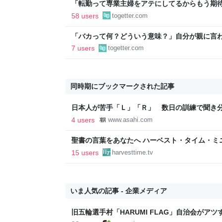
「転勤って専業主婦をアテにしてるからもう期待
転勤を命じられるも「妻は3倍稼いでるので、
58 users
togetter.com
転勤がなくなった
「バカって何？どういう意味？」自分が親に言
『駄目な子』という言葉を封印して子育てして
7 users
togetter.com
方針に賛否集まる
同時期にブックマークされた記事
日本人が苦手「Ｌ」「Ｒ」 数日の訓練で聞き
4 users
www.asahi.com
聖書の言葉をあなたへ ハーベスト・タイム・ミ
15 users
harvesttime.tv
いま人気の記事 - 企業メディア
旧五輪選手村「HARUMI FLAG」自治会がア
ルで挑む、盆踊り2万人集客や交通改善など“街