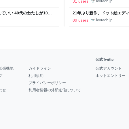
31 users
levtech.jp
いい 40代のわたしが10年
21年ぶり新作、ドット絵エディタ
イデム
ついて作者に聞く【フォーカス】
89 users
levtech.jp
公式Twitter
拡張機能
ガイドライン
公式アカウント
グ
利用規約
ホットエントリー
プライバシーポリシー
わせ
利用者情報の外部送信について