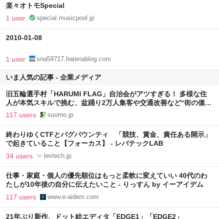
楽々オトモSpecial
1 user
special.musicpool.jp
2010-01-08
1 user
sna59717.hatenablog.com
いま人気の記事 - 企業メディア
旧五輪選手村「HARUMI FLAG」自治会がアツすぎる！ 多様な住
人が本気スキルで挑む、盆踊り2万人集客や交通改善など“街の価値
向上”戦略 東京・中央区
117 users
suumo.jp
終わりゆくCTFとバグバウンティ 「競技、賞金、責任ある開示」
で起きていること【フォーカス】 - レバテックLAB
34 users
levtech.jp
仕事・家庭・個人の優先順位はもっと柔軟に変えていい 40代のわ
たしが10年後の自分に伝えたいこと - りっすん by イーアイデム
117 users
www.e-aidem.com
21年ぶり新作、ドット絵エディタ「EDGE1」「EDGE2」