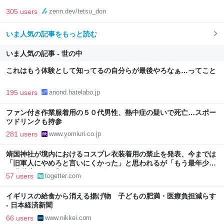
305 users
zenn.dev/tetsu_don
いま人気の記事をもっと読む
いま人気の記事 - 世の中
これはもう体験として知ってるの自分らが最後やろなぁ…ってこと
195 users
anond.hatelabo.jp
ファン付き作業服着用の５０代男性、熱中症の疑いで死亡…スポー
ツドリンクも持参
281 users
www.yomiuri.co.jp
靖国神社が境内におけるコスプレ衣装着用の禁止を発表、今までは
「旧軍人にやめろと言いにくかった」と思われるが「もう最年少で
90代後半や100歳オーバーだろうしなぁ」
57 users
togetter.com
イギリスの給食から消える揚げ物 子どもの肥満・医療負担減らす
- 日本経済新聞
66 users
www.nikkei.com