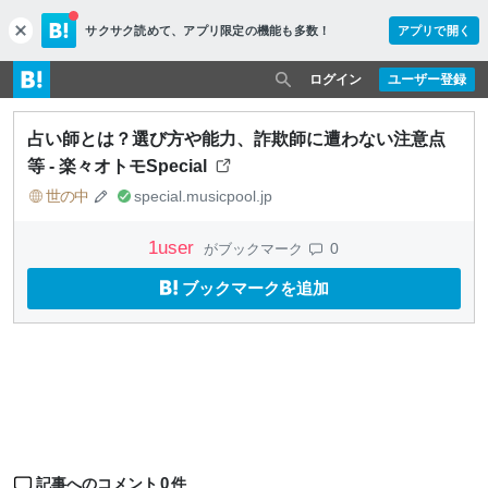
サクサク読めて、
アプリ限定の機能も多数！
アプリで開く
c
l
o
ログイン
ユーザー登録
s
e
占い師とは？選び方や能力、詐欺師に遭わない注意点
等 - 楽々オトモSpecial
世の中
special.musicpool.jp
1
user
0
がブックマーク
ブックマークを追加
0
記事へのコメント
件