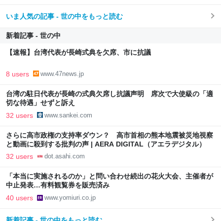
いま人気の記事 - 世の中をもっと読む
新着記事 - 世の中
【速報】台湾代表が長崎式典を欠席、市に抗議
8 users
www.47news.jp
台湾の駐日代表が長崎の式典欠席し抗議声明 席次で大使級の「適
切な待遇」せずと訴え
32 users
www.sankei.com
さらに高市政権の支持率ダウン？ 高市首相の熊本地震被災地視察
と動画に殺到する批判の声 | AERA DIGITAL（アエラデジタル）
32 users
dot.asahi.com
「本当に実施されるのか」と問い合わせ続出の花火大会、主催者が
中止発表…有料観覧券を販売済み
40 users
www.yomiuri.co.jp
新着記事 - 世の中をもっと読む