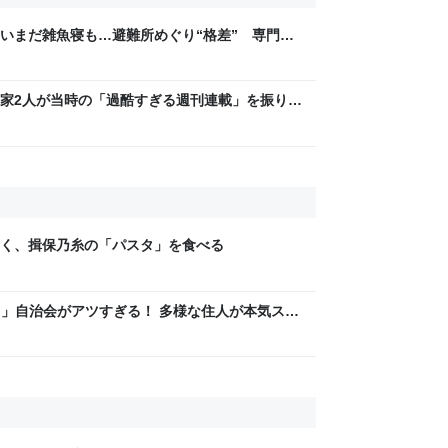
いまだ雑魚寝も…避難所めぐり“格差” 専門家
8年熊本地震｜FNNプライムオンライン
家2人が当時の「過酷すぎる週刊連載」を振り返
稿は落とさない」ストイックな舞台裏 | 日刊
く、揖保乃糸の「パスタ」を食べる
LAG」自治会がアツすぎる！ 多様な住人が本気スキ
交通改善など“街の価値向上”戦略 東京・中央区