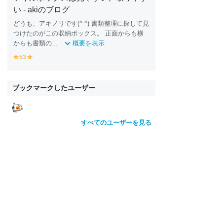
い - akiのブログ
どうも、アキノリです(^ ^) 書類整理に探して見
つけたのがこの収納ボックス。 正面からも横
からも書類の...
概要を表示
53
y
y
e
e
ll
ll
o
o
ブックマークしたユーザー
w
w
すべてのユーザーを見る