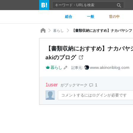
総合
一般
世の中
暮らし
【書類収納におすすめ】ナカバヤシファ
【書類収納におすすめ】ナカバヤシ
akiのブログ
暮らし
www.akinoriblog.com
記事元:
1
user
1
がブックマーク
コメントするにはログインが必要です