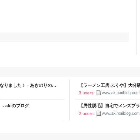
なりました！ - あきのりのブ
【ラーメン工房 ふくや】大分駅
ノリがブログ
3 users
www.akinoriblog.com
 akiのブログ
【男性脱毛】自宅でメンズブラ
いすね毛からおさらばしたい。 
2 users
www.akinoriblog.com