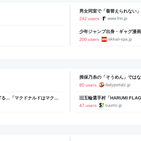
男女同室で「着替えられない」
「標準化されていない」 令和
242 users
www.fnn.jp
少年ジャンプ出身・ギャグ漫画
る。「ヘルニアで入院しても原
200 users
nikkan-spa.jp
SPA!
揖保乃糸の「そうめん」ではな
80 users
dailyportalz.jp
ぎる…「マクドナルドはマクド
旧五輪選手村「HARUMI F
ルで挑む、盆踊り2万人集客や
47 users
suumo.jp