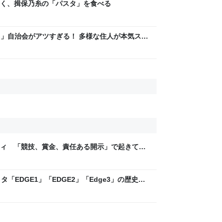
く、揖保乃糸の「パスタ」を食べる
LAG」自治会がアツすぎる！ 多様な住人が本気スキ
交通改善など“街の価値向上”戦略 東京・中央区
ティ 「競技、賞金、責任ある開示」で起きてい
ックLAB
「EDGE1」「EDGE2」「Edge3」の歴史に
 - レバテックLAB