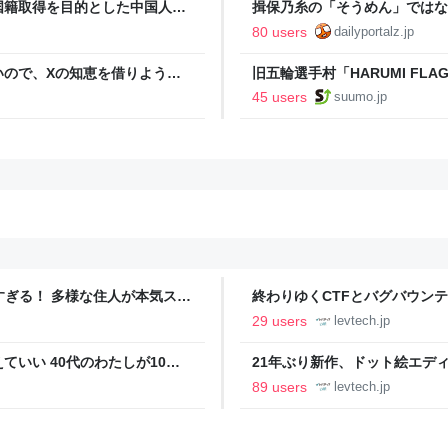
国籍取得を目的とした中国人ら
揖保乃糸の「そうめん」ではな
80 users
dailyportalz.jp
いので、Xの知恵を借りようと
旧五輪選手村「HARUMI F
た
ルで挑む、盆踊り2万人集客や
45 users
suumo.jp
ツすぎる！ 多様な住人が本気スキ
終わりゆくCTFとバグバウン
の価値向上”戦略 東京・中央
ること【フォーカス】 - レバテ
29 users
levtech.jp
いい 40代のわたしが10年
21年ぶり新作、ドット絵エディタ
イデム
ついて作者に聞く【フォーカス】
89 users
levtech.jp