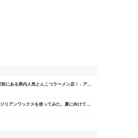
前にある県内人気とんこつラーメン店！ - アキ
ジリアンワックスを使ってみた。夏に向けて濃
- アキノリがブログ