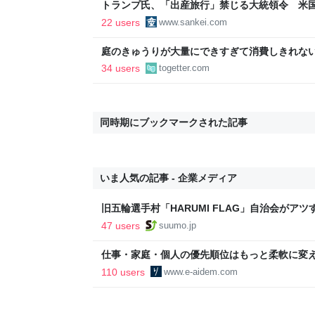
トランプ氏、「出産旅行」禁じる大統領令 米
の渡米を問題視
22 users
www.sankei.com
庭のきゅうりが大量にできすぎて消費しきれな
「きゅうりレシピ」をたくさん集めることにし
34 users
togetter.com
同時期にブックマークされた記事
いま人気の記事 - 企業メディア
旧五輪選手村「HARUMI FLAG」自治会がア
ルで挑む、盆踊り2万人集客や交通改善など“街
47 users
suumo.jp
区
仕事・家庭・個人の優先順位はもっと柔軟に変えて
後の自分に伝えたいこと - りっすん by イーア
110 users
www.e-aidem.com