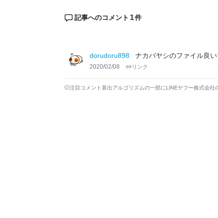
1
記事へのコメント
件
dorudoru898
ナカバヤシのファイル良い
2020/02/08
リンク
注目コメント算出アルゴリズムの一部にLINEヤフー株式会社