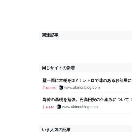
関連記事
同じサイトの新着
壁一面に本棚をDIY！レトロで味のあるお部屋に
ログ
2 users
www.akinoriblog.com
為替の基礎を勉強。円高円安の仕組みについて！ -
1 user
www.akinoriblog.com
いま人気の記事