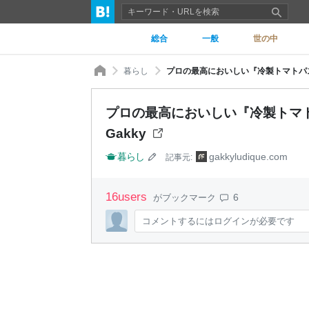
総合
一般
世の中
暮らし
プロの最高においしい『冷製トマトパスタ』の作
プロの最高においしい『冷製トマトパスタ
Gakky
暮らし
gakkyludique.com
記事元:
16
users
6
がブックマーク
コメントするにはログインが必要です