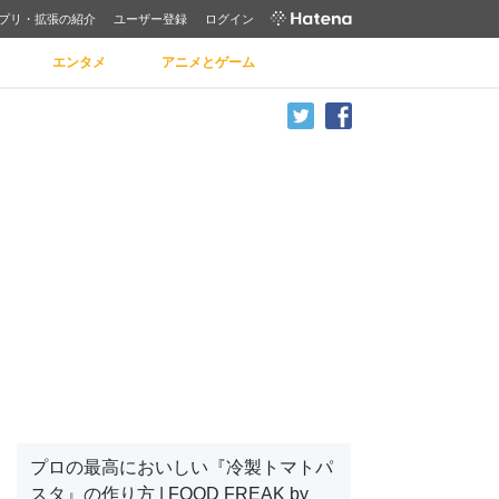
プリ・拡張の紹介
ユーザー登録
ログイン
エンタメ
アニメとゲーム
プロの最高においしい『冷製トマトパ
スタ』の作り方 | FOOD FREAK by