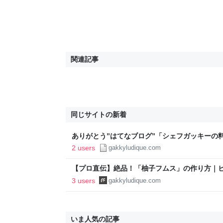
関連記事
同じサイトの新着
ありがとう”はてなブログ”「シェフガッキーの料理
越しします。 | FOOD FREAK by Chef Gakky
2 users
gakkyludique.com
【プロ直伝】絶品！「柚子フムス」の作り方｜
＆爽やかレシピ | FOOD FREAK by Chef Gakk
3 users
gakkyludique.com
いま人気の記事