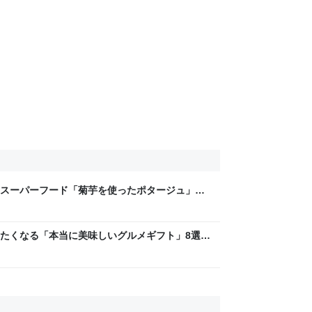
スーパーフード「菊芋を使ったポタージュ」の
f Gakky
たくなる「本当に美味しいグルメギフト」8選 |
y