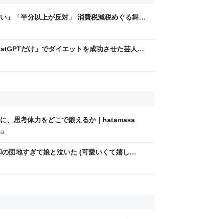
い」「半分以上が反対」 消費税減税めぐる舞台
と本音【スポットライト】｜FNNプライムオン
hatGPTだけ」でダイエットを成功させた芸人を
」な減量メソッドに驚き | 日刊SPA!
、思考体力をどこで鍛えるか｜hatamasa
sa
和の団地すぎて娘と泣いた (可愛いくて嬉し
鍋とか緑色の冷蔵庫とか、食卓にはお料理の虫除け
がるなぁ」