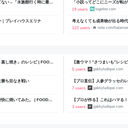
てない→「水族館行く時に最
「小説ってどこにニーズが転が
結婚』のド直球ざまあ系シンデ
19 users
togetter.com
事実に考え込む
か｜プレイハウスエリナ
考えなくても成果物が出る時代に
122 users
note.com/hatama
し焼き」のレシピ | FOOD
【激ウマ！”さつまいも”レシピ】
by Chef Gakky
5 users
gakkyludique.com
む勝ち目なき戦い
【プロ直伝】人参グラッセのレ
ツ | FOOD FREAK by Chef G
7 users
gakkyludique.com
に焼いてみた。 | FOOD
【プロが作る】これはハマる！簡単
by Chef Gakky
3 users
gakkyludique.com