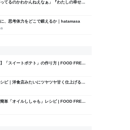
ってるのかわかんねえなぁ」『わたしの幸せな
レラストーリーが若者にヒットしているという
、思考体力をどこで鍛えるか｜hatamasa
sa
「スイートポテト」の作り方 | FOOD FREAK
シピ｜洋食店みたいにツヤツヤ甘く仕上げるコ
akky
「オイルししゃも」レシピ | FOOD FREAK