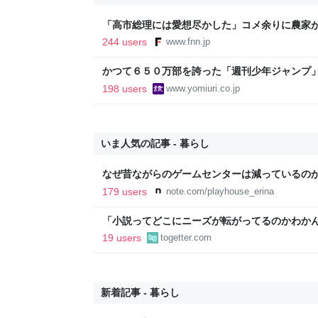
「高市総理には愛想尽かした」コメ余りに農家
以下に…肥料代や燃料代は高騰「今年でやめる」
244 users
www.fnn.jp
イン
かつて６５０万部を誇った「週刊少年ジャンプ
割れ…国内の紙雑誌で「１００万部超」ゼロに
198 users
www.yomiuri.co.jp
いま人気の記事 - 暮らし
なぜ昔ながらのゲームセンターは減っているの
179 users
note.com/playhouse_erina
「小説ってどこにニーズが転がってるのかわか
結婚』のド直球ざまあ系シンデレラストーリー
19 users
togetter.com
事実に考え込む
新着記事 - 暮らし