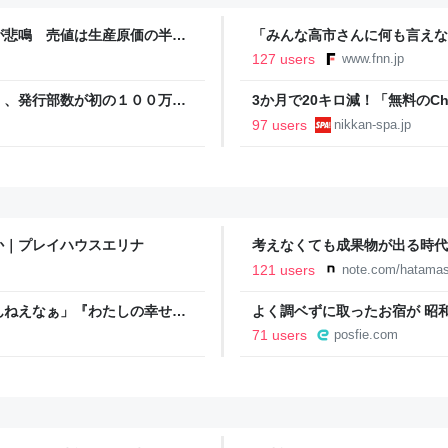
が悲鳴 売値は生産原価の半分
「みんな高市さんに何も言えな
農家も｜FNNプライムオンラ
裏 自民党内でくすぶる慎重論
127 users
www.fnn.jp
ライン
」、発行部数が初の１００万部
3か月で20キロ減！「無料のC
直撃。「相手が人間だったらムリ
97 users
nikkan-spa.jp
か｜プレイハウスエリナ
考えなくても成果物が出る時代に
121 users
note.com/hatama
んねえなぁ」『わたしの幸せな
よく調ベずに取ったお宿が 昭
が若者にヒットしているという
い)→「昭和最高… 花柄のお
71 users
posfie.com
ネットとかあればさらに盛り上