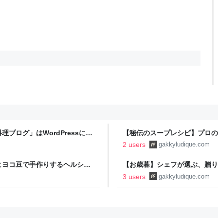
ブログ」はWordPressに引
【秘伝のスープレシピ】プロの
作り方 | FOOD FREAK by Che
2 users
gakkyludique.com
ヒヨコ豆で手作りするヘルシー
【お歳暮】シェフが選ぶ、贈り
y
FOOD FREAK by Chef Gakk
3 users
gakkyludique.com