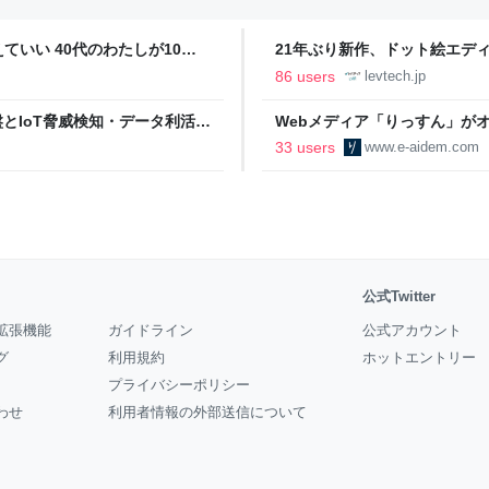
いい 40代のわたしが10年
21年ぶり新作、ドット絵エディタ
イデム
ついて作者に聞く【フォーカス】
86 users
levtech.jp
イル基盤とIoT脅威検知・データ利活用
Webメディア「りっすん」がオー
eers' Blog
ーアイデム
33 users
www.e-aidem.com
公式Twitter
拡張機能
ガイドライン
公式アカウント
グ
利用規約
ホットエントリー
プライバシーポリシー
わせ
利用者情報の外部送信について