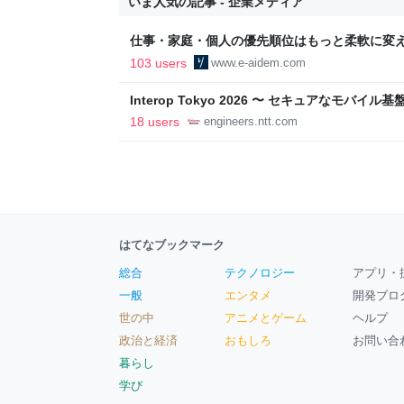
いま人気の記事 - 企業メディア
仕事・家庭・個人の優先順位はもっと柔軟に変えて
後の自分に伝えたいこと - りっすん by イーア
103 users
www.e-aidem.com
Interop Tokyo 2026 〜 セキュアなモバ
への取り組み 〜 - NTT docomo Business Engin
18 users
engineers.ntt.com
はてなブックマーク
総合
テクノロジー
アプリ・
一般
エンタメ
開発ブロ
世の中
アニメとゲーム
ヘルプ
政治と経済
おもしろ
お問い合
暮らし
学び