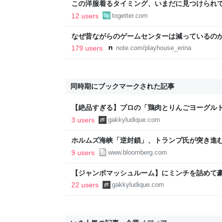
この洋服着るタイミング、いまだに見つけられ
適」「これで…授業参観に出ました」
12 users
togetter.com
なぜ昔ながらのゲームセンターは減っているの
179 users
note.com/playhouse_erina
同時期にブックマークされた記事
【絶品すぎる】プロの「鶏肉とりんごヨーグルト蒸
FREAK by Chef Gakky
3 users
gakkyludique.com
ホルムズ海峡「逆封鎖」、トランプ氏が突き進
9 users
www.bloomberg.com
【ジャンボマッシュルーム】にミンチを詰めて豪快
FREAK by Chef Gakky
22 users
gakkyludique.com