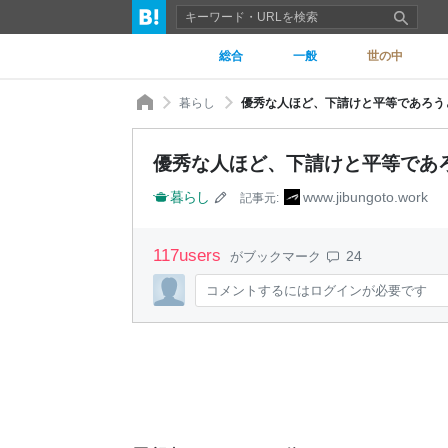
総合
一般
世の中
暮らし
優秀な人ほど、下請けと平等であろうと
優秀な人ほど、下請けと平等であろ
暮らし
www.jibungoto.work
記事元:
117
users
24
がブックマーク
コメントするにはログインが必要です