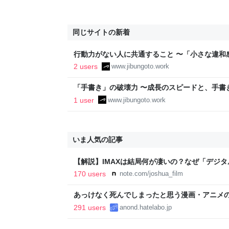
同じサイトの新着
行動力がない人に共通すること 〜「小さな違和
る理由〜 - 自分の仕事は、自分でつくる
2 users
www.jibungoto.work
「手書き」の破壊力 〜成長のスピードと、手書き
仕事は、自分でつくる
1 user
www.jibungoto.work
いま人気の記事
【解説】IMAXは結局何が凄いの？なぜ「デジ
か？｜Joshua Connolly
170 users
note.com/joshua_film
あっけなく死んでしまったと思う漫画・アニメ
291 users
anond.hatelabo.jp