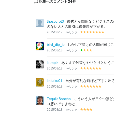
24
記事へのコメント
件
thesecret3
優秀とか関係なくビジネスの
のない人との取引は優先度が下がる。
2015/08/17
リンク
y
y
y
y
y
y
y
y
el
el
el
el
el
el
el
el
lo
lo
lo
lo
lo
lo
lo
lo
bird_dip_jp
しかし下請けの人間が同じこ
w
w
w
w
w
w
w
w
2015/08/18
リンク
g
y
y
y
r
el
el
el
e
lo
lo
lo
lbtmplz
あくまで対等なやりとりという
e
w
w
w
2015/08/18
リンク
y
y
y
y
y
y
y
n
el
el
el
el
el
el
el
lo
lo
lo
lo
lo
lo
lo
kakaku01
自分が有利な時ほど下手に出
w
w
w
w
w
w
w
2015/08/18
リンク
y
y
y
y
y
y
y
el
el
el
el
el
el
el
lo
lo
lo
lo
lo
lo
lo
TequilaBancho
こういう人が目立つほど
w
w
w
w
w
w
w
コ悪いですよねと。
2015/08/18
リンク
y
y
y
y