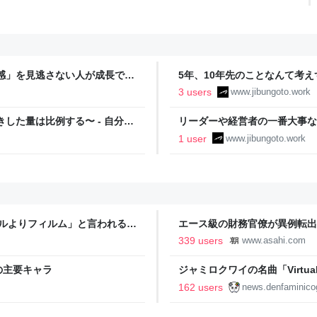
感」を見逃さない人が成長でき
5年、10年先のことなんて考え
は、自分でつくる
3 users
www.jibungoto.work
した量は比例する〜 - 自分の
リーダーや経営者の一番大事な
行動量を上げていくこと - 自
1 user
www.jibungoto.work
タルよりフィルム」と言われるの
エース級の財務官僚が異例転出
新聞
339 users
www.asahi.com
の主要キャラ
ジャミロクワイの名曲「Virtual In
公式日本語字幕付きMVがいきなり
162 users
news.denfaminico
りとなる日本公演を記念して