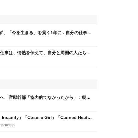
ず、「今を生きる」を貫く1年に - 自分の仕事
仕事は、情熱を伝えて、自分と周囲の人たちの
分の仕事は、自分でつくる
へ 官邸幹部「協力的でなかったから」：朝日
sanity」「Cosmic Girl」「Canned Heat」
公開！「SUMMER SONIC 2026」での9年ぶ
gamer.jp