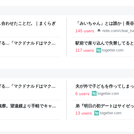
し合わせたことだ。｜まくらぎ
「みいちゃん」とは誰か｜長谷
145 users
note.com/clear_t
ぎる…「マクドナルドはマクド
駅前で座り込んで失禁してると
警察と救急を呼んでそばで見守
117 users
togetter.com
るんですか！？」とスマホをは
ぎる…「マクドナルドはマクド
夫が外で子どもを作ってしまっ
金を包んで頭を下げに来ても応
6 users
togetter.com
→「一生復讐になる」「これ本
空観察。望遠鏡より手軽でキャン
弟『明日の初デートはサイゼっ
もりで…！？→その後の展開に
13 users
togetter.com