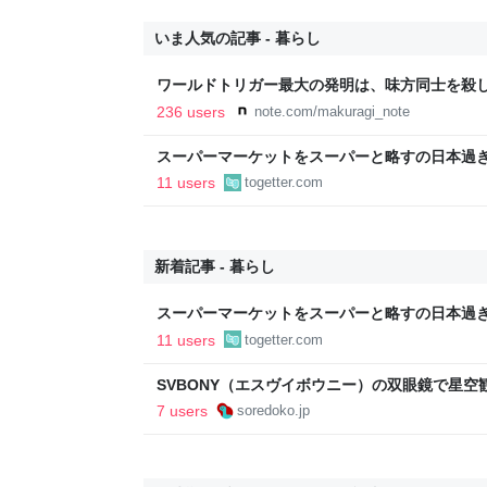
いま人気の記事 - 暮らし
ワールドトリガー最大の発明は、味方同士を殺
236 users
note.com/makuragi_note
スーパーマーケットをスーパーと略すの日本過
であるべき」「海外でもある」など
11 users
togetter.com
新着記事 - 暮らし
スーパーマーケットをスーパーと略すの日本過
であるべき」「海外でもある」など
11 users
togetter.com
SVBONY（エスヴイボウニー）の双眼鏡で星
プでも大活躍 - ソレドコ
7 users
soredoko.jp