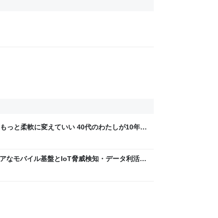
もっと柔軟に変えていい 40代のわたしが10年後
ん by イーアイデム
 〜 セキュアなモバイル基盤とIoT脅威検知・データ利活用
usiness Engineers' Blog