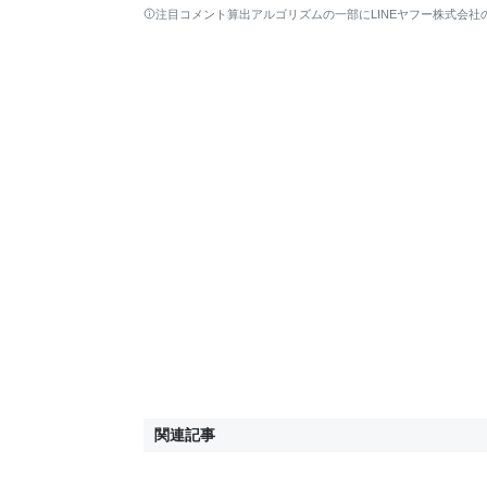
lo
注目コメント算出アルゴリズムの一部にLINEヤフー株式会社
w
関連記事