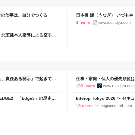
分の仕事は、自分でつくる
日本橋 鰻（うなぎ） いづもや
4 users
www.idumoya.com
、北芝健本人指導による空手の
とさが
金、責任ある開示」で起きてい
仕事・家庭・個人の優先順位は
の自分に伝えたいこと - りっす
109 users
www.e-aidem.com
DGE2」「Edge3」の歴史に
Interop Tokyo 2026
AB
への取り組み 〜 - NTT docomo B
18 users
engineers.ntt.com