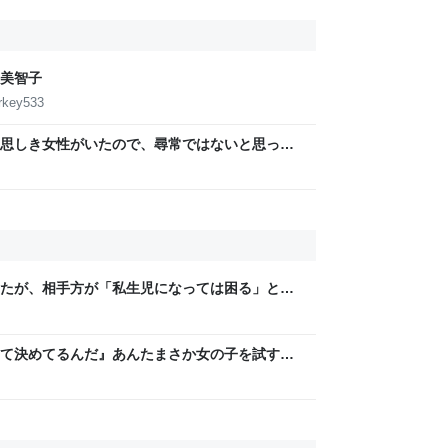
美智子
urkey533
思しき女性がいたので、尋常ではないと思って
っていたら、急に現れた女性に「あなた何して
たき落とされた話
たが、相手方が「私生児になっては困る」とお
じず、晩年まで離婚に応じなかった親戚の話
人幸せなの？」
て決めてるんだ』あんたまさか女の子を試すつ
「やはりデートは相手への思いやりの気持ち」