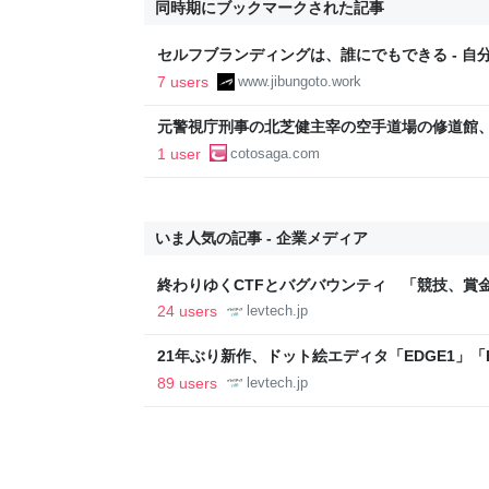
同時期にブックマークされた記事
セルフブランディングは、誰にでもできる - 自
7 users
www.jibungoto.work
元警視庁刑事の北芝健主宰の空手道場の修道館
無料体験や見学！ 東京都豊島区のイベント - こ
1 user
cotosaga.com
いま人気の記事 - 企業メディア
終わりゆくCTFとバグバウンティ 「競技、賞
ること【フォーカス】 - レバテックLAB
24 users
levtech.jp
21年ぶり新作、ドット絵エディタ「EDGE1」「E
ついて作者に聞く【フォーカス】 - レバテックL
89 users
levtech.jp