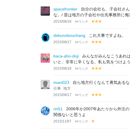
el
el
el
el
lo
lo
lo
lo
spacefrontier
自分の会社も、子会社さん
w
w
w
w
な。/ 昔は地方の子会社や出先事務所に
2015/08/18
リンク
y
y
y
el
el
el
lo
lo
lo
dekunobouchang
これ大事ですよね。
w
w
w
2015/08/17
リンク
y
y
y
el
el
el
lo
lo
lo
baca-aho-doji
みんながみんなこうあれ
w
w
w
いと、非常に辛くなる。私も気をつけよ
2015/08/18
リンク
y
y
y
el
el
el
lo
lo
lo
mani023
自ら地方行くなんて勇気あるな
w
w
w
仕事
地方
2015/08/17
リンク
y
y
y
el
el
el
lo
lo
lo
rin51
2006年か2007年あたりから
w
w
w
関係ないと思うよ
2015/11/07
リンク
y
el