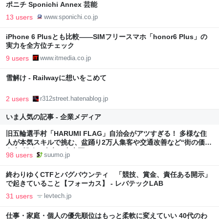
ポニチ Sponichi Annex 芸能
13 users
www.sponichi.co.jp
iPhone 6 Plusとも比較――SIMフリースマホ「honor6 Plus」の
実力を全方位チェック
9 users
www.itmedia.co.jp
雪解け - Railwayに想いをこめて
2 users
r312street.hatenablog.jp
いま人気の記事 - 企業メディア
旧五輪選手村「HARUMI FLAG」自治会がアツすぎる！ 多様な住
人が本気スキルで挑む、盆踊り2万人集客や交通改善など“街の価値
向上”戦略 東京・中央区
98 users
suumo.jp
終わりゆくCTFとバグバウンティ 「競技、賞金、責任ある開示」
で起きていること【フォーカス】 - レバテックLAB
31 users
levtech.jp
仕事・家庭・個人の優先順位はもっと柔軟に変えていい 40代のわ