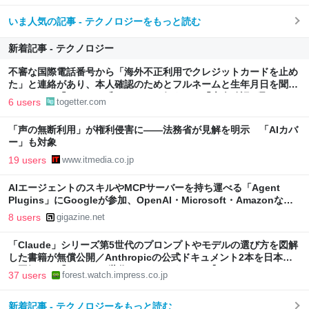
いま人気の記事 - テクノロジーをもっと読む
新着記事 - テクノロジー
不審な国際電話番号から「海外不正利用でクレジットカードを止め
た」と連絡があり、本人確認のためとフルネームと生年月日を聞か
れたので、「ひろゆき氏」のものを伝えると「本人確認が取れまし
6 users
togetter.com
た」
「声の無断利用」が権利侵害に――法務省が見解を明示 「AIカバ
ー」も対象
19 users
www.itmedia.co.jp
AIエージェントのスキルやMCPサーバーを持ち運べる「Agent
Plugins」にGoogleが参加、OpenAI・Microsoft・Amazonなど
と共同推進
8 users
gigazine.net
「Claude」シリーズ第5世代のプロンプトやモデルの選び方を図解
した書籍が無償公開／Anthropicの公式ドキュメント2本を日本語
で図解した『Claude 5世代 マスターガイド』【Book Watch/ニュ
37 users
forest.watch.impress.co.jp
ース】
新着記事 - テクノロジーをもっと読む