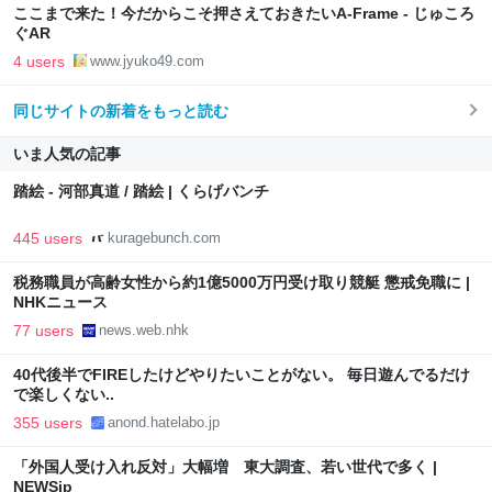
ここまで来た！今だからこそ押さえておきたいA-Frame - じゅころ
ぐAR
4 users
www.jyuko49.com
同じサイトの新着をもっと読む
いま人気の記事
踏絵 - 河部真道 / 踏絵 | くらげバンチ
445 users
kuragebunch.com
税務職員が高齢女性から約1億5000万円受け取り競艇 懲戒免職に |
NHKニュース
77 users
news.web.nhk
40代後半でFIREしたけどやりたいことがない。 毎日遊んでるだけ
で楽しくない..
355 users
anond.hatelabo.jp
「外国人受け入れ反対」大幅増 東大調査、若い世代で多く |
NEWSjp