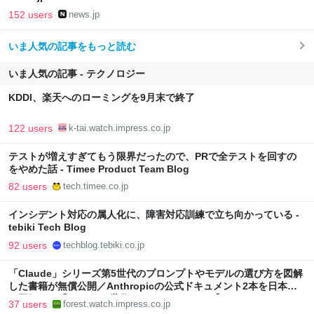
152 users
news.jp
いま人気の記事をもっと読む
いま人気の記事 - テクノロジー
KDDI、楽天へのローミングを9月末で終了
122 users
k-tai.watch.impress.co.jp
テストが増えすぎてもう限界だったので、PRで全テストを回すの
をやめた話 - Timee Product Team Blog
82 users
tech.timee.co.jp
インシデント対応の属人化に、障害対応訓練で立ち向かっている -
tebiki Tech Blog
92 users
techblog.tebiki.co.jp
「Claude」シリーズ第5世代のプロンプトやモデルの選び方を図解
した書籍が無償公開／Anthropicの公式ドキュメント2本を日本語
で図解した『Claude 5世代 マスターガイド』【Book Watch/ニュ
37 users
forest.watch.impress.co.jp
ース】