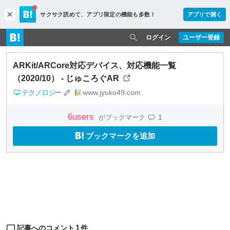
サクサク読めて、
アプリ限定の機能も多数！
アプリで開く
c
l
o
ログイン
ユーザー登録
s
e
ARKit/ARCore対応デバイス、対応機能一覧
（2020/10） - じゅころぐAR
テクノロジー
www.jyuko49.com
6
users
1
がブックマーク
ブックマークを追加
1
記事へのコメント
件