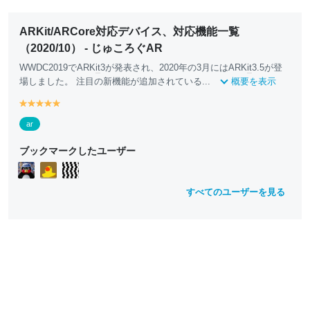
ARKit/ARCore対応デバイス、対応機能一覧
（2020/10） - じゅころぐAR
WWDC2019でARK
it
3が発表され、2020年の3月にはARK
it
3.5が登
場しました。 注目の新機能が追加されている...
概要を表示
y
y
y
y
y
e
e
e
e
e
ar
ll
ll
ll
ll
ll
o
o
o
o
o
ブックマークしたユーザー
w
w
w
w
w
すべてのユーザーを見る