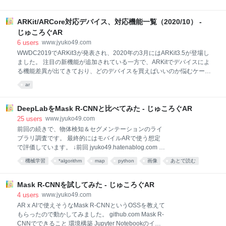
い、2020年1月から株式会社Gugenkaでエンジニアを
Native App（Swift）のサンプルを動かしてみる AR
やっております。 WebXRもやってはいますが、フロ
Foundationで試す AR Foundation 3.1以降の場合 AR
ントエンドでR
ARKit/ARCore対応デバイス、対応機能一覧（2020/10） -
Foundation 3.0.1の場合 AR Foundation 2.2〜3.0.0の
場合 AR Foundation Samplesを見てみる
じゅころぐAR
HumanStencilを表示する HumanDepthを表示する シ
6
users
www.jyuko49.com
ェーダーを利用してPeople Occlusionを実装する とり
WWDC2019でARKit3が発表され、2020年の3月にはARKit3.5が登場し
あえず動かしてみる シェーダーの動作を理解する おわ
ました。 注目の新機能が追加されている一方で、ARKitでデバイスによ
りに People Occlusionとは ARKit 3の新機能の1つとし
る機能差異が出てきており、どのデバイスを買えばいいのか悩むケース
て公開されたもので、カメラ映像から人を検出してオ
もあります。 その辺をいい感じにまとめたサイトが見つからなかったた
ar
クル
め、自分用に一覧にしました。 今後更新していくかは割と気分次第です
が、誤りとかあればコメント等で指摘頂けると幸いです。 ARKitと
ARCore比較 方向性の違い ARKit 対応デバイス一覧 iPhone iPod iPad
DeepLabをMask R-CNNと比べてみた - じゅころぐAR
ARKitまとめ ARCore 対応デバイス一覧 ARCoreまとめ まとめ
25
users
www.jyuko49.com
（2020/10） ARの開発がしたい方へ ARのサービス利用を考えている方
前回の続きで、物体検知＆セグメンテーションのライ
へ ARを楽しみたい方へ 宣伝 ARKitとARCore比較 まず、ARKit3.5と
ブラリ調査です。 最終的にはモバイルARで使う想定
ARcore v1.16の主要な機能を比較します
で評価しています。 ↓前回 jyuko49.hatenablog.com は
じめに DeepLabの特徴 DeepLabの環境設定 ライブラ
機械学習
*algorithm
map
python
画像
あとで読む
リのインストール サンプル実行 コードを読んでみる
テストスクリプトの作成 静止画（ローカルファイル）
リアルタイム動画 性能比較 実行環境 Mask R-CNN 処
Mask R-CNNを試してみた - じゅころぐAR
理結果 処理時間（sec） DeepLab 処理結果 処理時間
4
users
www.jyuko49.com
（sec） 結果まとめ 今後 はじめに Mask R-CNNをカ
AR x AIで使えそうなMask R-CNNというOSSを教えて
メラでキャプチャしたリアルタイムの動画に適用した
もらったので動かしてみました。 github.com Mask R-
ところ、すごくカクカクで思うように速度が出ません
CNNでできること 環境構築 Jupyter Notebookのイン