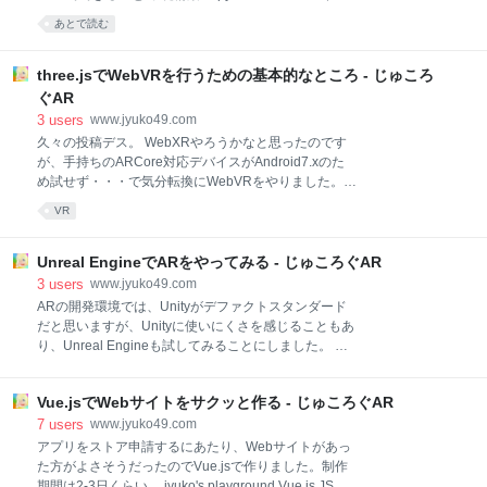
でした。 GPU性能を活かせば速くなるらしいのです
ストール 必要ライブラリのインストール COCO APIの
あとで読む
が、モバイルARで使うとなると、マシンスペックに頼
インストール コードを読んでみる In[1] In[2]:
るのは難しいです。 そこで代替のライブラリを探した
Configurations In[3]: Create Model and Load Trained
ところ、以下の動画を見つ
Weights In[4]: Class Names In[5]: Run Object
three.jsでWebVRを行うための基本的なところ - じゅころ
Detection 使ってみる 結果の画像を表示する 検知結果
ぐAR
の中身を確認する rois masks class_ids scores コード
3
users
www.jyuko49.com
を書く 矩形の描画 ラベルとスコアの描画 マスクの描
久々の投稿デス。 WebXRやろうかなと思ったのです
画 実行結果 完成版のコード 今後 リアルタイムの動画
が、手持ちのARCore対応デバイスがAndroid7.xのた
でテストする Unityで使えるか調べ
め試せず・・・で気分転換にWebVRをやりました。
はじめに three.jsでVRMを扱う UniVRMでエクスポー
VR
トする ボーンアニメーションで動かす three.jsのシー
ンをWebVRに対応させる Daydreamコントローラーを
使う Gamepad Extensionsを有効化する Ray Inputで
Unreal EngineでARをやってみる - じゅころぐAR
代用する 空間内の移動を実装する まとめ はじめに
3
users
www.jyuko49.com
three.jsに関する基礎知識を持っている前提で書いてい
ARの開発環境では、Unityがデファクトスタンダード
るので、three.jsをさわったことがない！という方は、
だと思いますが、Unityに使いにくさを感じることもあ
他の記事やサイトも合わせて読んでください。 開発環
り、Unreal Engineも試してみることにしました。 そ
境については、以下となっております。（WiFiルータ
もそもなんでUnityを使ってたんだっけ？ Unityのつら
経由でローカル通信） Webサーバ Macbook Pro http-
み Unreal EngineのAR対応 ARKit ARCore UEでARプ
server クライアント AS
Vue.jsでWebサイトをサクッと作る - じゅころぐAR
ロジェクトを作る プロジェクトテンプレートから作る
ARCoreのサンプルプロジェクトを使う その他UE関連
7
users
www.jyuko49.com
ヒストリアさんのブログが半端ない Unity引っ越しガ
アプリをストア申請するにあたり、Webサイトがあっ
イド まとめ 結論 そもそもなんでUnityを使ってたんだ
た方がよさそうだったのでVue.jsで作りました。制作
っけ？ ARを始めた当初（といっても1年半くらい前で
期間は2-3日くらい。 jyuko's playground Vue.js JSフ