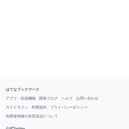
iOS11.3 Android7.0 まとめ PWAとは？ "ホーム画面に
追加"を行うことでネイティブアプリのように動作する
Webアプリケーションです。オフラインキャッシュで
快適に動作したり、Webプッシュ通知が受けられたり
します。 Googleが提唱していた技術で、以前から気
になってはいましたが、Microsoft
はてなブックマーク
アプリ・拡張機能
開発ブログ
ヘルプ
お問い合わせ
ガイドライン
利用規約
プライバシーポリシー
利用者情報の外部送信について
公式Twitter