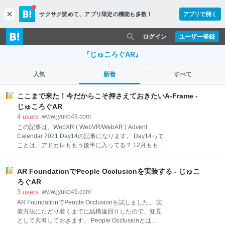
サクサク読めて、
アプリ限定の機能も多数！
アプリで開く
c
l
o
ログイン
ユーザー登録
s
e
『じゅころぐAR』
人気
新着
すべて
ここまで来た！今だからこそ押さえておきたいA-Frame -
じゅころぐAR
4
users
www.jyuko49.com
この記事は、WebXR ( WebVR/WebAR ) Advent
Calendar 2021 Day14の記事になります。 Day14って
ことは、アドカレももう後半に入ってる？ 12月ももう
すぐ半分終わるってことですか？ 早いな、おい... 自己
紹介 まえがき A-Frameとは 2021年のA-Frame利用動
AR FoundationでPeople Occlusionを実装する - じゅこ
向 AR領域 VR領域 A-Frameの最新機能 WebAR対応 ハ
ンドトラッキング対応 A-Frameに関連する技術
ろぐAR
Networked A-Frame（NAF） @pixiv/three-vrm A-
3
users
www.jyuko49.com
Frameの今後 あとがき 自己紹介 はじめましての方も
AR FoundationでPeople Occlusionを試しました。 実
いるかと思いますので、少しだけ自己紹介を。
装方法にたどり着くまでに結構遠回りしたので、知見
@jyuko（じゅこ）と言います。2年前にXR転職を行
として共有しておきます。 People Occlusionとは