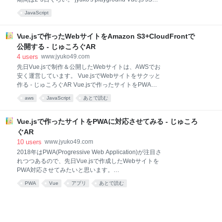
すが）、最新のARデバイスと言えばHoloLensと
レームワークを選定するにあたり、軽くて扱いやすい
JavaScript
Tangoで、ネイティブ環境を除くとどちらも開発環境
ライブラリを用いたかったので、Vue.jsにしました。
がUnity一択でした。 元々はUnityを一度も触ったこと
jp.vuejs.org Angular.jsとReact.jsは今までに触ったこ
がなくて、積極的に選択したという訳ではなかったと
とがあるのですが、いずれも学習コストは若干高めに
Vue.jsで作ったWebサイトをAmazon S3+CloudFrontで
思い
感じましたし、Reactに至ってはJSXとなかなか仲良く
公開する - じゅころぐAR
なれない。 せっかくならば・・・と使ったことのない
4
users
www.jyuko49.com
Vue.jsを試してみたら、かなり良かったです。 Vue.js
先日Vue.jsで制作＆公開したWebサイトは、AWSでお
の特徴としては、 軽い 扱いやすい 拡張性がある 軽量
安く運営しています。 Vue.jsでWebサイトをサクッと
なライブラリの方が、サイト表示のレスポンスを向上
作る - じゅころぐAR Vue.jsで作ったサイトをPWAに
させやすく、AWSなどのクラウドサービスで運用する
対応させてみる - じゅころぐAR 構成はよくある"静的
際に通信量＝コストを抑えられます。 Vue.jsのインス
aws
JavaScript
あとで読む
WebサイトのS3ホスティングパターン"ですが、必要
トー
な設定を全部まとめておきたかったので書きます。 構
築手順 独自ドメインを取得する SSL/TLS証明書を取得
Vue.jsで作ったサイトをPWAに対応させてみる - じゅころ
する S3バケットを作成する CloudFrontを設定する
ぐAR
Route53にサブドメインを登録する S3アップ時に自動
10
users
www.jyuko49.com
でCache Invaridationを行う 請求アラートを設定する
2018年はPWA(Progressive Web Application)が注目さ
メリット 機能面 コスト面 まとめ 構築手順 2018年4月
れつつあるので、先日Vue.jsで作成したWebサイトを
時点の画面および手順です。 ※Managed ConsoleのUI
PWA対応させてみたいと思います。
は頻繁に変わるので注意 独自ドメインを取得する
jyuko49.hatenablog.com PWAとは？ PWAのメリット
"Route53"を選択し、Domains
PWA
Vue
アプリ
あとで読む
SPAのアプリ化が簡単 WebのOSSを使い放題 Webア
プリの機能を拡張 PWAに対応する Vue.jsプロジェク
トをPWAボイラープレートで作成する アイコンを作る
Lighthouseでチェックする PWAを動かしてみる