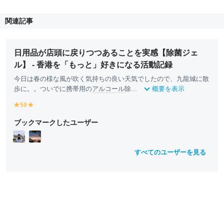
関連記事
日用品が店頭に戻りつつあることを実感【除菌ジェ
ル】 - 香港を「もっと」好きになる活動記録
今日は春の様な風が吹く気持ちの良い天気でしたので、九龍城に散
歩に。。ついでに携帯用の
アルコール
除...
概要を表示
59
y
y
e
e
ブックマークしたユーザー
ll
ll
o
o
w
w
すべてのユーザーを見る