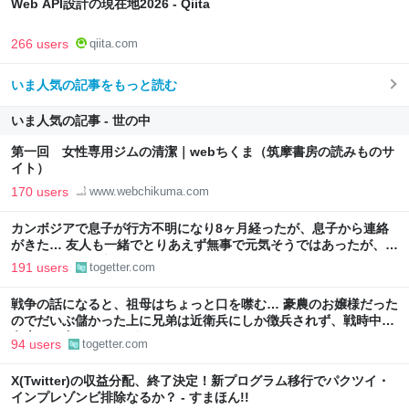
Web API設計の現在地2026 - Qiita
266 users
qiita.com
いま人気の記事をもっと読む
いま人気の記事 - 世の中
第一回 女性専用ジムの清潔｜webちくま（筑摩書房の読みものサ
イト）
170 users
www.webchikuma.com
カンボジアで息子が行方不明になり8ヶ月経ったが、息子から連絡
がきた… 友人も一緒でとりあえず無事で元気そうではあったが、居
場所や会社名も言えず、帰国も難しい状況のよう
191 users
togetter.com
戦争の話になると、祖母はちょっと口を噤む… 豪農のお嬢様だった
のでだいぶ儲かった上に兄弟は近衛兵にしか徴兵されず、戦時中も
白米しか食べたことがなかった
94 users
togetter.com
X(Twitter)の収益分配、終了決定！新プログラム移行でパクツイ・
インプレゾンビ排除なるか？ - すまほん!!