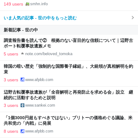
149 users
smhn.info
いま人気の記事 - 世の中をもっと読む
新着記事 - 世の中
調査報告書を読んで② 根拠のない盲目的な信頼について｜辺野古
ボート転覆事故遺族メモ
5 users
note.com/beloved_tomoka
韓国の暗い歴史「強制的な国際養子縁組」、大統領が真相解明を約
束
3 users
www.afpbb.com
辺野古転覆事故遺族が「全容解明と再発防止を求める会」設立 継
続的に活動するためと説明
3 users
www.sankei.com
「1個3000円超もすべきではない」ブリトーの価格めぐる議論、米
共和党の「内戦」に発展
8 users
www.afpbb.com