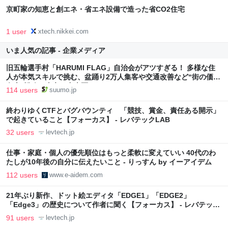
京町家の知恵と創エネ・省エネ設備で造った省CO2住宅
1 user
xtech.nikkei.com
いま人気の記事 - 企業メディア
旧五輪選手村「HARUMI FLAG」自治会がアツすぎる！ 多様な住
人が本気スキルで挑む、盆踊り2万人集客や交通改善など“街の価値
向上”戦略 東京・中央区
114 users
suumo.jp
終わりゆくCTFとバグバウンティ 「競技、賞金、責任ある開示」
で起きていること【フォーカス】 - レバテックLAB
32 users
levtech.jp
仕事・家庭・個人の優先順位はもっと柔軟に変えていい 40代のわ
たしが10年後の自分に伝えたいこと - りっすん by イーアイデム
112 users
www.e-aidem.com
21年ぶり新作、ドット絵エディタ「EDGE1」「EDGE2」
「Edge3」の歴史について作者に聞く【フォーカス】 - レバテック
LAB
91 users
levtech.jp