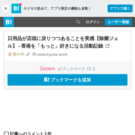
サクサク読めて、
アプリ限定の機能も多数！
アプリで開く
c
l
o
ログイン
ユーザー登録
s
e
日用品が店頭に戻りつつあることを実感【除菌ジェ
ル】 - 香港を「もっと」好きになる活動記録
世の中
www.kyuta.work
2
users
1
がブックマーク
ブックマークを追加
1
記事へのコメント
件