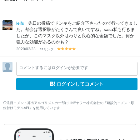
leifu
先日の投稿でドンキをご紹介下さったので行ってきまし
た。都会は選択肢がたくさんで良いですね。sasa私も行きま
したが、このマスク以外はわりと良心的な金額でした。何か
強力な効能があるのかも？
2020/02/23
リンク
y
y
y
y
y
el
el
el
el
el
lo
lo
lo
lo
lo
コメントするにはログインが必要です
w
w
w
w
w
ログインしてコメント
注目コメント算出アルゴリズムの一部にLINEヤフー株式会社の「建設的コメント順
位付けモデルAPI」を使用しています