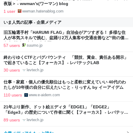
夜版＞ - wwman’s(ワーマン) blog
1 user
wwman.hatenablog.com
いま人気の記事 - 企業メディア
旧五輪選手村「HARUMI FLAG」自治会がアツすぎる！ 多様な住
人が本気スキルで挑む、盆踊り2万人集客や交通改善など“街の価値
向上”戦略 東京・中央区
57 users
suumo.jp
終わりゆくCTFとバグバウンティ 「競技、賞金、責任ある開示」
で起きていること【フォーカス】 - レバテックLAB
30 users
levtech.jp
仕事・家庭・個人の優先順位はもっと柔軟に変えていい 40代のわ
たしが10年後の自分に伝えたいこと - りっすん by イーアイデム
110 users
www.e-aidem.com
21年ぶり新作、ドット絵エディタ「EDGE1」「EDGE2」
「Edge3」の歴史について作者に聞く【フォーカス】 - レバテック
LAB
89 users
levtech.jp