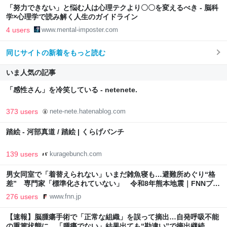
「努力できない」と悩む人は心理テクより〇〇を変えるべき - 脳科
学×心理学で読み解く人生のガイドライン
4 users
www.mental-imposter.com
同じサイトの新着をもっと読む
いま人気の記事
「感性さん」を冷笑している - netenete.
373 users
nete-nete.hatenablog.com
踏絵 - 河部真道 / 踏絵 | くらげバンチ
139 users
kuragebunch.com
男女同室で「着替えられない」いまだ雑魚寝も…避難所めぐり“格
差” 専門家「標準化されていない」 令和8年熊本地震｜FNNプラ
イムオンライン
276 users
www.fnn.jp
【速報】脳腫瘍手術で「正常な組織」を誤って摘出…自発呼吸不能
の重篤状態に 「腫瘍でない」結果出ても“勘違い”で摘出継続 通