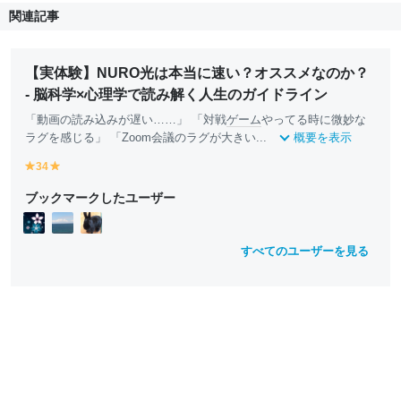
関連記事
【実体験】NURO光は本当に速い？オススメなのか？
- 脳科学×心理学で読み解く人生のガイドライン
「動画の読み込みが遅い……」 「対戦
ゲーム
やってる時に微妙な
ラグを感じる」 「Zoom会議のラグが大きい...
概要を表示
34
y
y
e
e
ブックマークしたユーザー
ll
ll
o
o
w
w
すべてのユーザーを見る