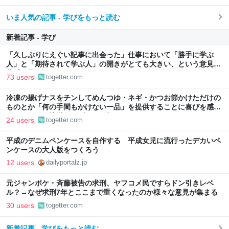
いま人気の記事 - 学びをもっと読む
新着記事 - 学び
「久しぶりにえぐい記事に出会った」仕事において「勝手に学ぶ
人」と「期待されて学ぶ人」の開きがとても大きい、という意見に
共感が集まる
73 users
togetter.com
冷凍の揚げナスをチンしてめんつゆ・ネギ・かつお節かけただけの
ものとか「何の手間もかけない一品」を提供することに喜びを感じ
る…こういう簡単レシピもっと知りたい
24 users
togetter.com
平成のデニムペンケースを自作する 平成女児に流行ったデカいペ
ンケースの大人版をつくろう
12 users
dailyportalz.jp
元ジャンポケ・斉藤被告の求刑、ヤフコメ民ですらドン引きレベ
ル？→なぜ求刑7年とここまで重くなったのか様々な意見が集まる
30 users
togetter.com
新着記事 - 学びをもっと読む