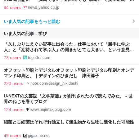
常の生活送っていた患者が手足も動かず 京大病院（MBSニュー
94 users
news.yahoo.co.jp
ス） - Yahoo!ニュース
いま人気の記事をもっと読む
いま人気の記事 - 学び
「久しぶりにえぐい記事に出会った」仕事において「勝手に学ぶ
人」と「期待されて学ぶ人」の開きがとても大きい、という意見に
共感が集まる
73 users
togetter.com
オフセット印刷とデジタルオフセット印刷とデジタル印刷とオンデ
マンド印刷と。｜デザインのひきだし 津田淳子
220 users
note.com/design_hikidashi
U-NEXTの文芸誌『文学茶釜』が創刊されたので読んでみた。 - 世
界のねじを巻くブログ
124 users
www.nejimakiblog.com
細菌と古細菌はそれぞれ独立して無生物から生物に進化した可能性
49 users
gigazine.net