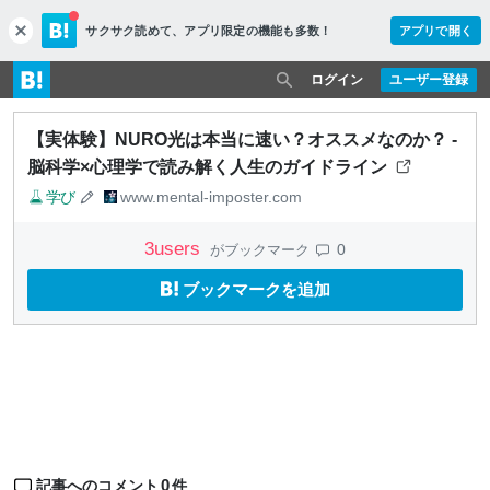
サクサク読めて、
アプリ限定の機能も多数！
アプリで開く
c
l
o
ログイン
ユーザー登録
s
e
【実体験】NURO光は本当に速い？オススメなのか？ -
脳科学×心理学で読み解く人生のガイドライン
学び
www.mental-imposter.com
3
users
0
がブックマーク
ブックマークを追加
0
記事へのコメント
件