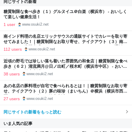
同じサイトの新着
糖質制限な食べ歩き（１）グルヌイユ＠白楽（横浜市） - おいしく
て楽しい健康生活！
1 user
www.osuki2.net
南インド料理の名店エリックサウスの通販サイトでカレーを取り寄
せてみました！｜糖質制限なお取り寄せ、テイクアウト（３）南イ
ンドカレー専門店「ERICK SOUTH（エリックサウス）」（通販サ
112 users
www.osuki2.net
イト） - おいしくて楽しい健康生活！
近頃の野毛では珍しい落ち着いた雰囲気の和食店｜糖質制限な食べ
歩き（６２）清流満月@日ノ出町／桜木町（横浜市中区） - おいし
くて楽しい健康生活！
38 users
www.osuki2.net
あの名店の豚料理が自宅で食べられるとは！｜糖質制限なお取り寄
せ、テイクアウト（２）豚の味珍（まいちん）＠横浜（横浜市西
区） - おいしくて楽しい健康生活！
27 users
www.osuki2.net
同じサイトの新着をもっと読む
いま人気の記事