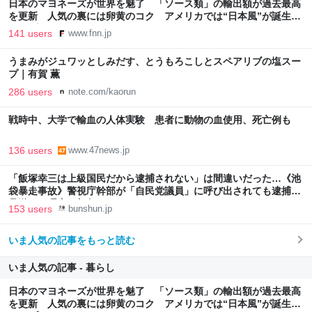
日本のマヨネーズが世界を魅了 「ソース類」の輸出額が過去最高
を更新 人気の裏には卵黄のコク アメリカでは“日本風”が誕生｜
FNNプライムオンライン
141 users
www.fnn.jp
うまみがジュワッとしみだす、とうもろこしとスペアリブの塩スー
プ｜有賀 薫
286 users
note.com/kaorun
戦時中、大学で輸血の人体実験 患者に動物の血使用、死亡例も
136 users
www.47news.jp
「飯塚幸三は上級国民だから逮捕されない」は間違いだった…《池
袋暴走事故》警視庁幹部が「自民党議員」に呼び出されても逮捕を
見送った理由 | 文春オンライン
153 users
bunshun.jp
いま人気の記事をもっと読む
いま人気の記事 - 暮らし
日本のマヨネーズが世界を魅了 「ソース類」の輸出額が過去最高
を更新 人気の裏には卵黄のコク アメリカでは“日本風”が誕生｜