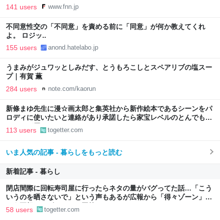
FNNプライムオンライン
141 users
www.fnn.jp
不同意性交の「不同意」を責める前に「同意」が何か教えてくれ
よ。 ロジッ..
155 users
anond.hatelabo.jp
うまみがジュワッとしみだす、とうもろこしとスペアリブの塩スー
プ｜有賀 薫
284 users
note.com/kaorun
新條まゆ先生に漫☆画太郎と集英社から新作絵本であるシーンをパ
ロディに使いたいと連絡があり承諾したら家宝レベルのとんでもな
いものが届いた
113 users
togetter.com
いま人気の記事 - 暮らしをもっと読む
新着記事 - 暮らし
閉店間際に回転寿司屋に行ったらネタの量がバグってた話…「こう
いうのを晒さないで」という声もあるが広報から「得々ゾーン」と
いう正規サービスだとの回答も
58 users
togetter.com