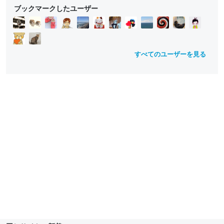
e
r
r
r
e
e
ブックマークしたユーザー
d
e
e
e
ll
ll
e
e
e
o
o
n
n
n
w
w
すべてのユーザーを見る