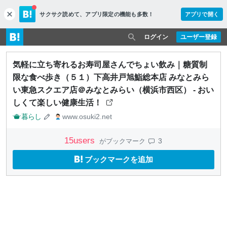
サクサク読めて、
アプリ限定の機能も多数！
アプリで開く
c
l
o
ログイン
ユーザー登録
s
e
気軽に立ち寄れるお寿司屋さんでちょい飲み｜糖質制
限な食べ歩き（５１）下高井戸旭鮨総本店 みなとみら
い東急スクエア店＠みなとみらい（横浜市西区） - おい
しくて楽しい健康生活！
暮らし
www.osuki2.net
15
users
3
がブックマーク
ブックマークを追加