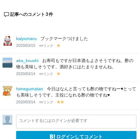
3
記事へのコメント
件
kaiyumaru
ブックマークつけました
2020/03/15
リンク
y
el
lo
aka_koushi
お寿司もですが日本酒もよさそうですね。酢の
w
物も美味しそうです。酒好きにはたまりませんね。
2020/03/14
リンク
y
el
lo
himegumatan
今日はなんと言っても酢の物ですねー♥とって
w
も美味しそうです。主役になれる酢の物ですね♥
2020/03/14
リンク
y
y
el
el
lo
lo
コメントするにはログインが必要です
w
w
ログインしてコメント