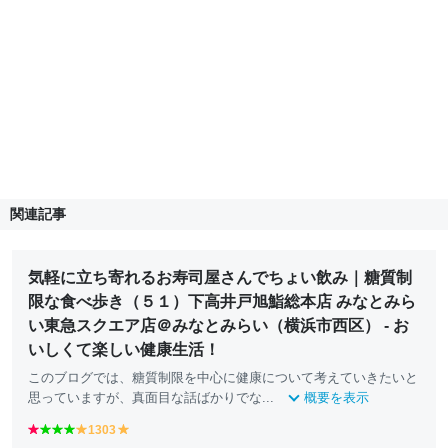
関連記事
気軽に立ち寄れるお寿司屋さんでちょい飲み｜糖質制
限な食べ歩き（５１）下高井戸旭鮨総本店 みなとみら
い東急スクエア店＠みなとみらい（横浜市西区） - お
いしくて楽しい健康生活！
このブログでは、糖質制限を中心に健康について考えていきたいと
思っていますが、真面目な話ばかりでな...
概要を表示
r
g
g
g
1303
y
y