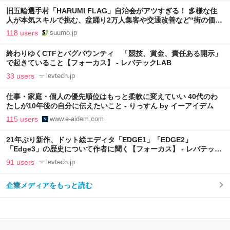
旧五輪選手村「HARUMI FLAG」自治会がアツすぎる！ 多様な住
人が本気スキルで挑む、盆踊り2万人集客や交通改善など“街の価値
向上”戦略 東京・中央区
118 users
suumo.jp
終わりゆくCTFとバグバウンティ 「競技、賞金、責任ある開示」
で起きていること【フォーカス】 - レバテックLAB
33 users
levtech.jp
仕事・家庭・個人の優先順位はもっと柔軟に変えていい 40代のわ
たしが10年後の自分に伝えたいこと - りっすん by イーアイデム
115 users
www.e-aidem.com
21年ぶり新作、ドット絵エディタ「EDGE1」「EDGE2」
「Edge3」の歴史について作者に聞く【フォーカス】 - レバテック
LAB
91 users
levtech.jp
企業メディアをもっと読む