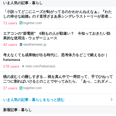
いま人気の記事 - 暮らし
「小説ってどこにニーズが転がってるのかわかんねえなぁ」『わた
しの幸せな結婚』のド直球ざまあ系シンデレラストーリーが若者に
ヒットしているという事実に考え込む
71 users
togetter.com
エアコンの“節電術” 6割もの人が勘違い？ 今知っておきたい効
果的な使用法 - ウェザーニュース
42 users
weathernews.jp
考えなくても成果物が出る時代に、思考体力をどこで鍛えるか｜
hatamasa
178 users
note.com/hatamasa
桃の皮むくの難しすぎる… 桃を真ん中で一周切って、手でひねって
二つに割ればいけるとのことでやってみたら、「あっ、これダメ
だ」となった→数々のアドバイスが寄せられる
27 users
togetter.com
いま人気の記事 - 暮らしをもっと読む
新着記事 - 暮らし