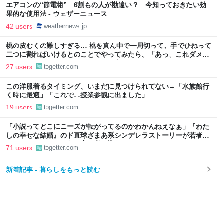
エアコンの“節電術” 6割もの人が勘違い？ 今知っておきたい効
果的な使用法 - ウェザーニュース
42 users
weathernews.jp
桃の皮むくの難しすぎる… 桃を真ん中で一周切って、手でひねって
二つに割ればいけるとのことでやってみたら、「あっ、これダメ
だ」となった→数々のアドバイスが寄せられる
27 users
togetter.com
この洋服着るタイミング、いまだに見つけられてない→「水族館行
く時に最適」「これで…授業参観に出ました」
19 users
togetter.com
「小説ってどこにニーズが転がってるのかわかんねえなぁ」『わた
しの幸せな結婚』のド直球ざまあ系シンデレラストーリーが若者に
ヒットしているという事実に考え込む
71 users
togetter.com
新着記事 - 暮らしをもっと読む