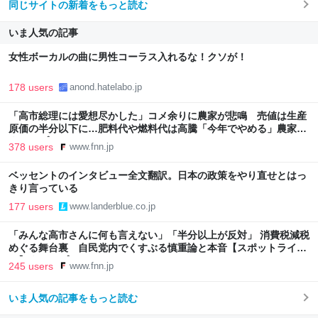
同じサイトの新着をもっと読む
いま人気の記事
女性ボーカルの曲に男性コーラス入れるな！クソが！
178 users
anond.hatelabo.jp
「高市総理には愛想尽かした」コメ余りに農家が悲鳴 売値は生産
原価の半分以下に…肥料代や燃料代は高騰「今年でやめる」農家も
｜FNNプライムオンライン
378 users
www.fnn.jp
ベッセントのインタビュー全文翻訳。日本の政策をやり直せとはっ
きり言っている
177 users
www.landerblue.co.jp
「みんな高市さんに何も言えない」「半分以上が反対」 消費税減税
めぐる舞台裏 自民党内でくすぶる慎重論と本音【スポットライ
ト】｜FNNプライムオンライン
245 users
www.fnn.jp
いま人気の記事をもっと読む