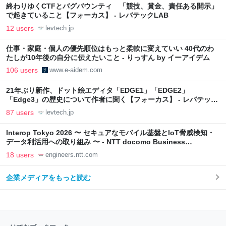
終わりゆくCTFとバグバウンティ 「競技、賞金、責任ある開示」
で起きていること【フォーカス】 - レバテックLAB
12 users
levtech.jp
仕事・家庭・個人の優先順位はもっと柔軟に変えていい 40代のわ
たしが10年後の自分に伝えたいこと - りっすん by イーアイデム
106 users
www.e-aidem.com
21年ぶり新作、ドット絵エディタ「EDGE1」「EDGE2」
「Edge3」の歴史について作者に聞く【フォーカス】 - レバテック
LAB
87 users
levtech.jp
Interop Tokyo 2026 〜 セキュアなモバイル基盤とIoT脅威検知・
データ利活用への取り組み 〜 - NTT docomo Business
Engineers' Blog
18 users
engineers.ntt.com
企業メディアをもっと読む