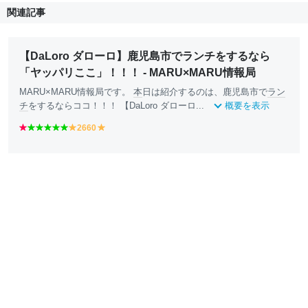
関連記事
【DaLoro ダローロ】鹿児島市でランチをするなら
「ヤッパリここ」！！！ - MARU×MARU情報局
MARU×MARU情報局です。
本
日は紹介するのは、鹿児島市で
ラン
チ
をするならココ！！！ 【DaLoro ダローロ...
概要を表示
r
g
g
g
g
g
2660
y
y
e
r
r
r
r
r
e
e
d
e
e
e
e
e
ll
ll
e
e
e
e
e
o
o
n
n
n
n
n
w
w