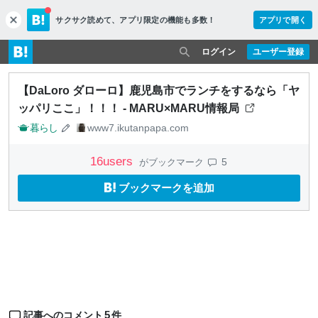
サクサク読めて、
アプリ限定の機能も多数！
アプリで開く
c
l
o
ログイン
ユーザー登録
s
e
【DaLoro ダローロ】鹿児島市でランチをするなら「ヤ
ッパリここ」！！！ - MARU×MARU情報局
暮らし
www7.ikutanpapa.com
16
users
5
がブックマーク
ブックマークを追加
5
記事へのコメント
件