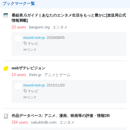
ブックマーク一覧
番組表.Gガイド | あなたのエンタメ生活をもっと豊かに[放送局公式
情報満載]
23 users
bangumi.org
エンタメ
mount-root-yy
2026/08/05
テレビ
リンク
webザテレビジョン
13 users
thetv.jp
アニメとゲーム
mount-root-yy
2015/11/20
テレビ
リンク
作品データベース: アニメ、漫画、映画等の評価・情報DB
154 users
sakuhindb.com
エンタメ