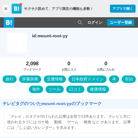
サクサク読めて、
アプリ限定の機能も多数！
アプリで開く
c
l
o
ログイン
ユーザー登録
s
e
id:mount-root-yy
2,098
0
0
ブックマーク
お気に入り
お気に入られ
旅行
辞書辞典
交通情報
日本政府ドメイン
本
宿泊
海外
ツール
口コミ
健康情報
テレビタグのついたmount-root-yyのブックマーク
「テレビ」のタグが付けられた記事は全部で13件あります。 テレビと共に
使われるタグには
ロケ地
、
動画
、
ゲーム
、
映画
など があります。 記事
には
『しょぼいカレンダー』
を含みます。