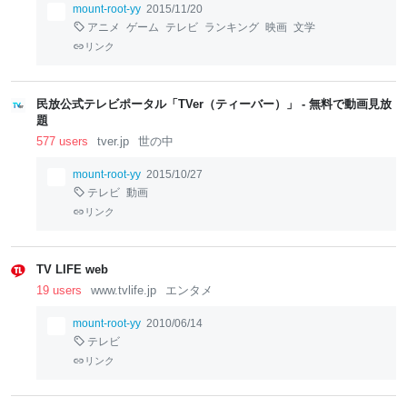
mount-root-yy
2015/11/20
アニメ
ゲーム
テレビ
ランキング
映画
文学
リンク
民放公式テレビポータル「TVer（ティーバー）」 - 無料で動画見放
題
577 users
tver.jp
世の中
mount-root-yy
2015/10/27
テレビ
動画
リンク
TV LIFE web
19 users
www.tvlife.jp
エンタメ
mount-root-yy
2010/06/14
テレビ
リンク