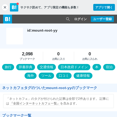
サクサク読めて、
アプリ限定の機能も多数！
アプリで開く
c
l
o
ログイン
ユーザー登録
s
e
id:mount-root-yy
2,098
0
0
ブックマーク
お気に入り
お気に入られ
旅行
辞書辞典
交通情報
日本政府ドメイン
本
宿泊
海外
ツール
口コミ
健康情報
ネットカフェタグのついたmount-root-yyのブックマーク
「ネットカフェ」のタグが付けられた記事は全部で2件あります。 記事に
は
『全国インターネットカフェ一覧』
を含みます。
ブックマーク一覧