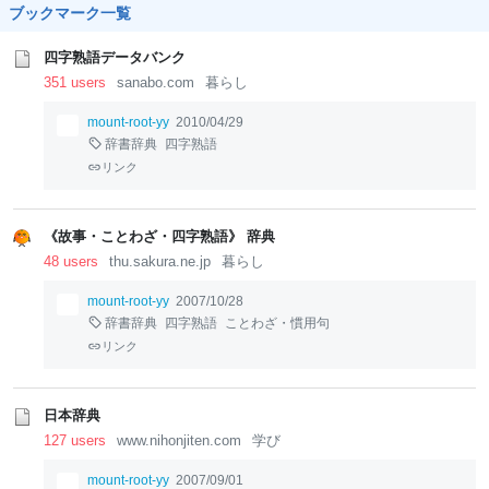
ブックマーク一覧
四字熟語データバンク
351 users
sanabo.com
暮らし
mount-root-yy
2010/04/29
辞書辞典
四字熟語
リンク
《故事・ことわざ・四字熟語》 辞典
48 users
thu.sakura.ne.jp
暮らし
mount-root-yy
2007/10/28
辞書辞典
四字熟語
ことわざ・慣用句
リンク
日本辞典
127 users
www.nihonjiten.com
学び
mount-root-yy
2007/09/01