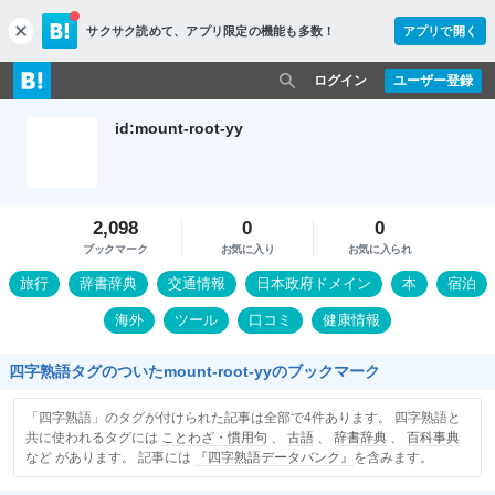
サクサク読めて、
アプリ限定の機能も多数！
アプリで開く
c
l
o
ログイン
ユーザー登録
s
e
id:mount-root-yy
2,098
0
0
ブックマーク
お気に入り
お気に入られ
旅行
辞書辞典
交通情報
日本政府ドメイン
本
宿泊
海外
ツール
口コミ
健康情報
四字熟語タグのついたmount-root-yyのブックマーク
「四字熟語」のタグが付けられた記事は全部で4件あります。 四字熟語と
共に使われるタグには
ことわざ・慣用句
、
古語
、
辞書辞典
、
百科事典
など があります。 記事には
『四字熟語データバンク』
を含みます。