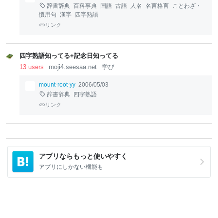
辞書辞典
百科事典
国語
古語
人名
名言格言
ことわざ・
慣用句
漢字
四字熟語
リンク
四字熟語知ってる+記念日知ってる
13 users
moji4.seesaa.net
学び
mount-root-yy
2006/05/03
辞書辞典
四字熟語
リンク
アプリならもっと使いやすく
アプリにしかない機能も