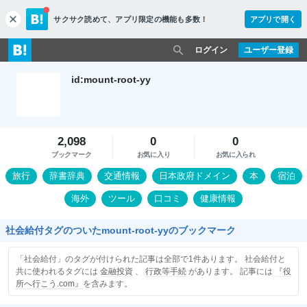
サクサク読めて、
アプリ限定の機能も多数！
アプリで開く
c
l
o
ログイン
ユーザー登録
s
e
id:mount-root-yy
2,098
0
0
ブックマーク
お気に入り
お気に入られ
旅行
辞書辞典
交通情報
日本政府ドメイン
本
宿泊
海外
ツール
口コミ
健康情報
社会給付タグのついたmount-root-yyのブックマーク
「社会給付」のタグが付けられた記事は全部で1件あります。 社会給付と
共に使われるタグには
金融投資
、
行政等手続
があります。 記事には
『役
所へ行こう.com』
を含みます。