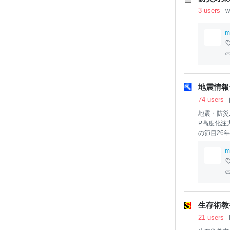
3 users
w
m
地震情報
74 users
地震・防災ニ
P高度化注力
の節目26
年」願われ26
m
小惑星の衝
「災害関連死
年、焼け跡
妻
と３人の
った」26年
生存術教書
21 users