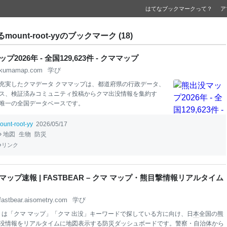
はてなブックマークって？
ア
ount-root-yyのブックマーク (18)
プ2026年 - 全国129,623件 - クママップ
kumamap.com
学び
充実したクマデータ クママップは、都道府県の行政データ、
ス、検証済みコミュニティ投稿からクマ出没情報を集約す
唯一の全国データベースです。
ount-root-yy
2026/05/17
地図
生物
防災
リンク
ップ速報 | FASTBEAR – クマ マップ・熊目撃情報リアルタイム
fastbear.aisometry.com
学び
EAR は「クマ マップ」「クマ 出没」キーワードで探している方に向け、日
本
全国の熊
没情報をリアルタイムに地図表示する防災ダッシュボードです。警察・自治体から