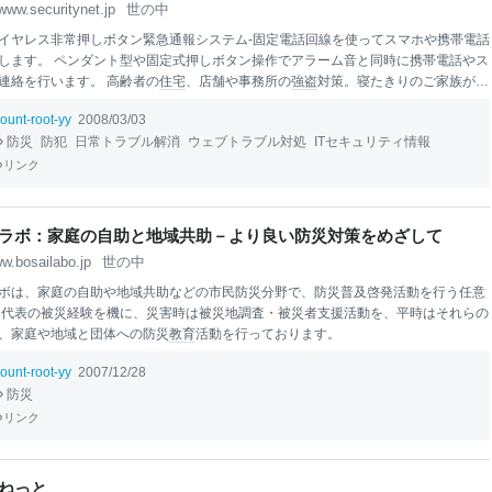
www.securitynet.jp
世の中
イヤレス非常押しボタン緊急通報システム-固定電話回線を使ってスマホや携帯電話
します。 ペンダント型や固定式押しボタン操作でアラーム音と同時に携帯電話やス
連絡を行います。 高齢者の
住宅
、店舗や事務所の
強盗
対策。寝たきりのご家族がご
に。 夜間や女性だけになる店舗、会社の受付などの不審者、
強盗
、痴漢対策にも。
ount-root-yy
2008/03/03
の固定電話回線を一時的に使用する緊急呼び出しシステムです。専用の電話回線は
防災
防犯
日常トラブル解消
ウェブトラブル対処
ITセキュリティ情報
せん。 非常押しボタンを押すと１回数十円程度の電話料金で機械が指定の電話番号
コールする運用イメージとなります。
リンク
ラボ：家庭の自助と地域共助－より良い防災対策をめざして
w.bosailabo.jp
世の中
ボは、家庭の自助や地域共助などの市民防災分野で、防災普及啓発活動を行う任意
 代表の被災経験を機に、災害時は被災地調査・被災者支援活動を、平時はそれらの
、家庭や地域と団体への防災
教育
活動を行っております。
ount-root-yy
2007/12/28
防災
リンク
ねっと