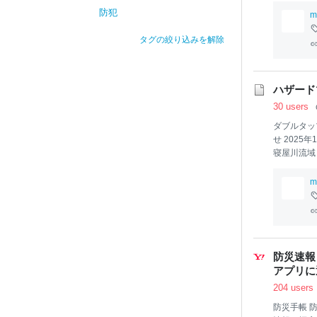
防犯
m
タグの絞り込みを解除
ハザード
30 users
ダブルタッ
せ 2025年
寝屋川流域
川・楠根川
データを修
m
継続時間（
い。 20
は、こちら
た。ご利用
防災速報
アプリに通知
204 users
防災手帳 