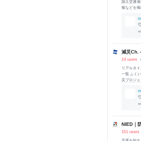
国土交通省
報などを掲
m
減災Ch.
14 users
リアルタイ
一覧 ふく
災
プロジェ
減災
プロジ
m
ト
しが減
減災
プロジ
NIED
151 users
災害を知る 