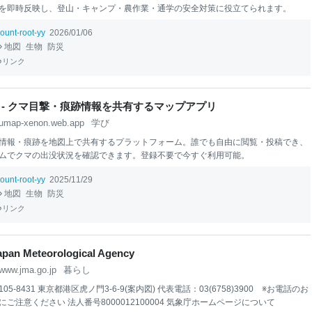
を即時反映し、登山・キャンプ・農作業・通学の安全対策に役立てられます。
ount-root-yy
2026/01/06
地図
生物
防災
リンク
 - クマ目撃・痕跡情報を共有するマップアプリ
umap-xenon.web.app
学び
情報・痕跡を地図上で共有するプラットフォーム。誰でも自由に閲覧・投稿でき、
ムでクマの出没状況を確認できます。登録不要で今すぐ利用可能。
ount-root-yy
2025/11/29
地図
生物
防災
リンク
an Meteorological Agency
www.jma.go.jp
暮らし
05-8431 東京都港区虎ノ門3-6-9(案内図) 代表電話：03(6758)3900 ※お電話のお
ご注意ください 法人番号8000012100004 気象庁ホームページについて