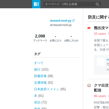
防災に関するm
mount-root-yy
id:mount-root-yy
熊出没マッ
10 users
2,098
-
-
全国で最も
ブックマーク
お気に入り
お気に入られ
全国ニュー
る、日
本
で
タグ
m
すべて
旅行
(102)
辞書辞典
(98)
交通情報
(92)
クマ出没マ
日本政府ドメイン
(85)
配信
本
(81)
96 users
宿泊
(72)
FASTB
目撃・熊出
海外
(66)