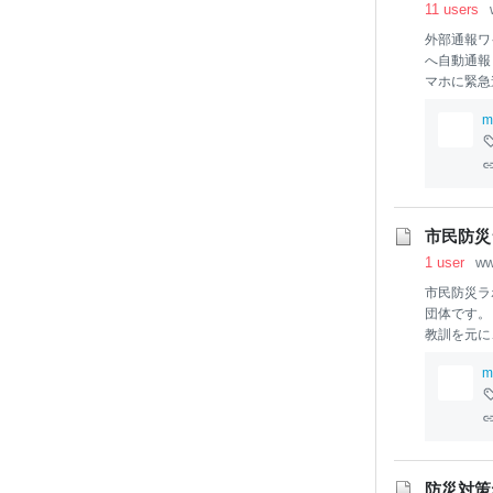
11 users
外部通報ワ
へ自動通報
マホに緊急
心配の皆様
m
現在お使い
必要ありま
へ自動的に
市民防災
1 user
ww
市民防災ラ
団体です。
教訓を元に
m
防災対策