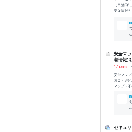
（基盤的防
要な情報を集
災クロスビュ
震源とする
m
情報などの
チに知的処
ザーの意思
の実装に向
安全マッ
者情報)
17 users
安全マップ
防災・避難
マップ（不
地図に登録
m
報をみんな
セキュリ