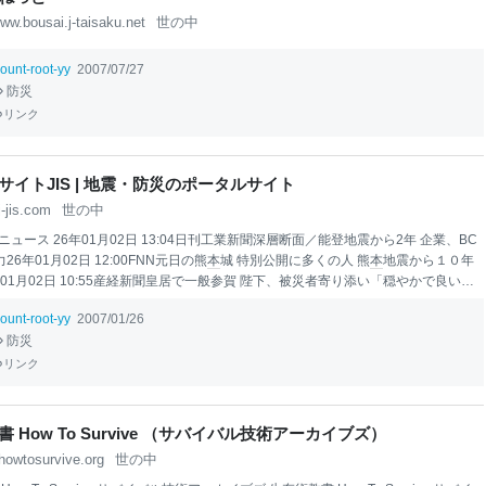
ww.bousai.j-taisaku.net
世の中
ount-root-yy
2007/07/27
防災
リンク
サイトJIS | 地震・防災のポータルサイト
j-jis.com
世の中
ュース 26年01月02日 13:04日刊工業新聞深層断面／能登地震から2年 企業、BC
26年01月02日 12:00FNN元日の熊
本
城 特別公開に多くの人 熊
本
地震から１０年
年01月02日 10:55産経新聞皇居で一般参賀 陛下、被災者寄り添い「穏やかで良い
年01月02日 08:30BUSINESS INSIDER JAPAN6600万年前、恐竜を絶滅させた
ount-root-yy
2007/01/26
突直後に起きたことがわかった26年01月02日 05:00日経新聞首都直下地震で懸念の
防災
」、能登は審査待ち240件 滞る認定26年01月01日 21:11日経新聞能登半島地震2
に向かい黙とう 被災各地で犠牲者しのぶ26年01月01日 21:06読売新聞能登地震で
リンク
子を亡くした警察官、現場で手を合わせ涙止まらず…「楽しい思い出がいっぱいだ
0
 How To Survive （サバイバル技術アーカイブズ）
howtosurvive.org
世の中