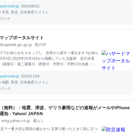
ount-root-yy
2024/08/15
天気
防災
日本政府ドメイン
リンク
マップポータルサイト
disaportal.gsi.go.jp
世の中
プでお知らせをスキップし、住所から探すへ進みます ※お知ら
10月3日
2023
年10月3日から掲載していた
大阪
府 淀川水系
（寝屋川・第二寝屋川・恩智川・平野川・平野川分水路・古
・城北川）の浸水継続時間（想定最大規模）に誤りがあり、
正中のため、掲載を一時停止しています。 寝屋川流域の浸水
ount-root-yy
2015/11/20
想定最大規模）については
大阪
府のページをご確認くださ
地図
防災
日本政府ドメイン
25年3月17日 重ねるハザードマップの改良を行いました。詳細
リンク
をご覧ください。 2024年12月9日 利用規約を更新しまし
の際は、新しい利用規約のご確認をお願いいたします。
（無料）：地震、津波、ゲリラ豪雨などの速報がメールやiPhone
 - Yahoo! JAPAN
emg.yahoo.co.jp
暮らし
防災で一番大切な普段の備えから 災害で困ったときに役に立つ