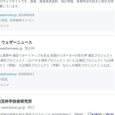
のウェブサイトです。政策、報道発表資料、統計情報、各種申請手続きに関する情
載しています。
ount-root-yy
2010/04/29
防災
日本政府ドメイン
リンク
 - ウェザーニュース
weathernews.jp
世の中
ム更新中 減災リポートマップを見る 全国のリポーターの生の声 減災
プロジェクト
い減災
プロジェクト
こおりやま減災
プロジェクト
さいたま減災
プロジェクト
ちば減
クト
（県版） ちば減災
プロジェクト
（市版） ならしの減災
プロジェクト
ふなばし
ェクト
かながわ減災
プロジェクト
なごや減災
プロジェクト
すずか減災
プロジェク
ount-root-yy
2009/09/11
災
プロジェクト
きょうと減災
プロジェクト
きょうたなべ減災
プロジェクト
おおさか
防災
ェクト
ひめじ減災
プロジェクト
かがわ減災
プロジェクト
リンク
｜防災科学技術研究所
www.bosai.go.jp
学び
災害の現状を知る 防災クロスビュー: bos
ai
Xviewは、SIP4D