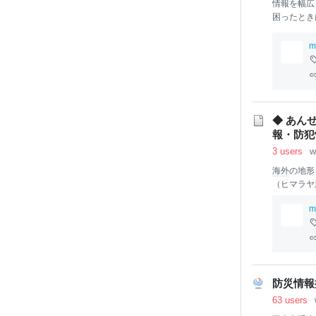
情報を幅広
困ったとき
波、大雨・
とりが備え
m
動につなが
◆ あん
報・防犯
3 users
w
海外
の地形
（ヒマラヤ
m
防災情報
63 users