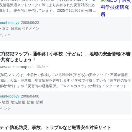
災情報流通ネットワーク）等により共有された災害対応に必
約し、統合的に発信しています。 2025年12月09日 公開 防
ー: 令和7年12月8日 23時15分頃に発生した青森県東方沖を
地震 もっと見る これからの災害に備える リアルタイムの観測
ount-root-yy
2008/06/23
生のデータを、ユーザーニーズに合わせて利活用できるカタ
防災
日本政府ドメイン
理された情報が「情報プロダクツ」です。 防災科研は、ユー
リンク
決定に役立つ「情報プロダクツ」の研究開発、および社会へ
けた取り組みを行っています。
プ(防犯マップ) - 通学路 | 小学校（子ども）、地域の安全情報(不審
を共有しましょう！
www.anzen-map.net
世の中
(防犯マップ)は、小学校で作成している通学路(子ども)の安全マップ・不審者情報、
場所、天気・注意報、地震情報を共有します 小学校で作成している「通学路の安全
審者情報）」や「災害時の避難場所」「Ｗｅｂカメラ」の情報をインターネットの
し、誰でも注意できるように、共有するサービスです。 安全マップで地域の安全情
ount-root-yy
2008/04/06
で共有しましょう
地図
地域情報
防犯
防災
リンク
ティ-防犯防災、事故、トラブルなど厳選安全対策サイト