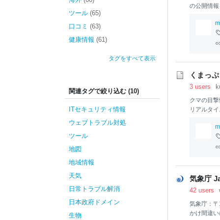
の公開情報
ツール
(65)
m
口コミ
(63)
健康情報
(61)
タグをすべて表示
くまっぷ
3 users
k
関連タグで絞り込む (10)
クマの目撃
ITセキュリティ情報
リアルタイ
ウェブトラブル対処
m
ツール
地図
地域情報
天気
気象庁 Jap
日常トラブル解消
42 users
日本政府ドメイン
気象庁：〒1
かけ間違いに
生物