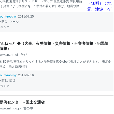
く掲載 避難場所リスト ハザードマップ 緊急連絡先 防災用品
は 災害による犠牲者を0に 私達の暮らす日
本
は、地震や津
台風、大雪など、さまざまな災害に見舞われます。 ひとりひ
、助け合い、災害による犠牲者を0にするために、 命を守る行
ount-root-yy
2011/07/25
る防災情報を、
Yahoo!
防災速報は届けます。
防災
ツール
リンク
ぜんねっと ◆（火事、火災情報・災害情報・不審者情報・犯罪情
情報）
ww.anzn.net
学び
を3D表示 画像をクリックすると地理院地図Globeで見ることができます。 表示例
周辺：高さ強調9倍）
ount-root-yy
2011/02/16
防犯
防災
リンク
提供センター - 国土交通省
www.mlit.go.jp
世の中