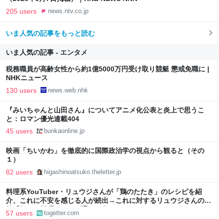
205 users
news.ntv.co.jp
いま人気の記事をもっと読む
いま人気の記事 - エンタメ
税務職員が高齢女性から約1億5000万円受け取り競艇 懲戒免職に |
NHKニュース
130 users
news.web.nhk
『みいちゃんと山田さん』についてアニメ化公表と炎上で思うこ
と：ロマン優光連載404
45 users
bunkaonline.jp
映画「ちいかわ」を徹底的に国際政治学の視点から観ると（その
１）
82 users
higashinoatsuko.theletter.jp
料理系YouTuber・リュウジさんが「鶏のたたき」のレシピを紹
介、これに不安を感じる人が続出→これに対するリュウジさんの回
答「頼む、料理はレシピ通りに作れ」
57 users
togetter.com