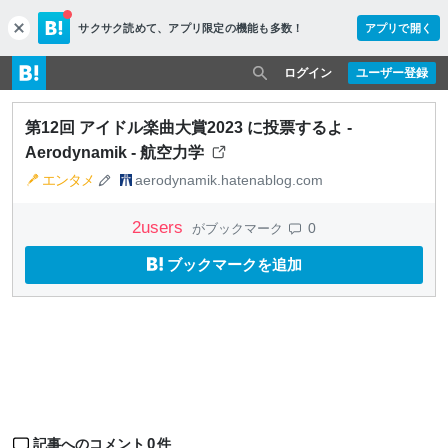
サクサク読めて、
アプリ限定の機能も多数！
アプリで開く
c
l
o
ログイン
ユーザー登録
s
e
第12回 アイドル楽曲大賞2023 に投票するよ -
Aerodynamik - 航空力学
エンタメ
aerodynamik.hatenablog.com
2
users
0
がブックマーク
ブックマークを追加
0
記事へのコメント
件