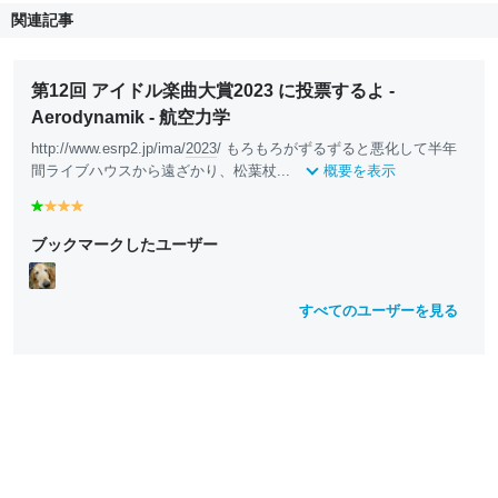
関連記事
第12回 アイドル楽曲大賞2023 に投票するよ -
Aerodynamik - 航空力学
http://www.esrp2.jp/ima/
2023
/ もろもろがずるずると悪化して半年
間ライブハウスから遠ざかり、松葉杖...
概要を表示
g
y
y
y
r
e
e
e
ブックマークしたユーザー
e
ll
ll
ll
e
o
o
o
n
w
w
w
すべてのユーザーを見る