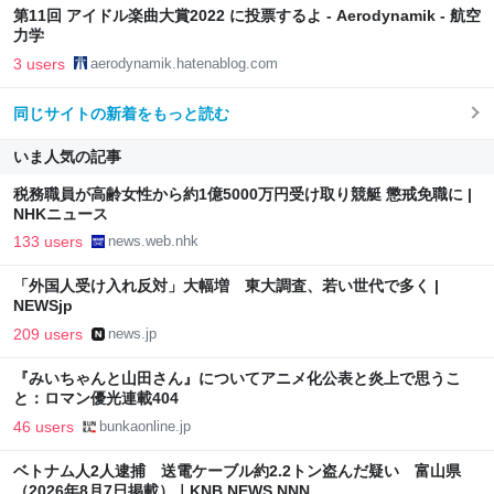
第11回 アイドル楽曲大賞2022 に投票するよ - Aerodynamik - 航空
力学
3 users
aerodynamik.hatenablog.com
同じサイトの新着をもっと読む
いま人気の記事
税務職員が高齢女性から約1億5000万円受け取り競艇 懲戒免職に |
NHKニュース
133 users
news.web.nhk
「外国人受け入れ反対」大幅増 東大調査、若い世代で多く |
NEWSjp
209 users
news.jp
『みいちゃんと山田さん』についてアニメ化公表と炎上で思うこ
と：ロマン優光連載404
46 users
bunkaonline.jp
ベトナム人2人逮捕 送電ケーブル約2.2トン盗んだ疑い 富山県
（2026年8月7日掲載）｜KNB NEWS NNN