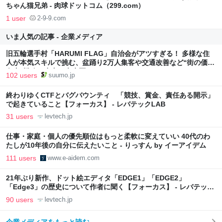
ちゃん猫兄弟 - 肉球ドットコム（299.com）
1 user
2-9-9.com
いま人気の記事 - 企業メディア
旧五輪選手村「HARUMI FLAG」自治会がアツすぎる！ 多様な住
人が本気スキルで挑む、盆踊り2万人集客や交通改善など“街の価値
向上”戦略 東京・中央区
102 users
suumo.jp
終わりゆくCTFとバグバウンティ 「競技、賞金、責任ある開示」
で起きていること【フォーカス】 - レバテックLAB
31 users
levtech.jp
仕事・家庭・個人の優先順位はもっと柔軟に変えていい 40代のわ
たしが10年後の自分に伝えたいこと - りっすん by イーアイデム
111 users
www.e-aidem.com
21年ぶり新作、ドット絵エディタ「EDGE1」「EDGE2」
「Edge3」の歴史について作者に聞く【フォーカス】 - レバテック
LAB
90 users
levtech.jp
企業メディアをもっと読む