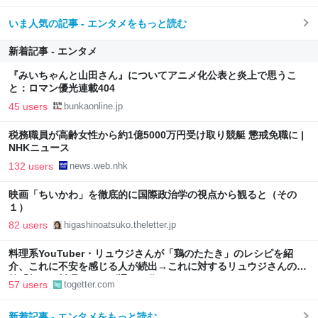
いま人気の記事 - エンタメをもっと読む
新着記事 - エンタメ
『みいちゃんと山田さん』についてアニメ化公表と炎上で思うこ
と：ロマン優光連載404
45 users
bunkaonline.jp
税務職員が高齢女性から約1億5000万円受け取り競艇 懲戒免職に |
NHKニュース
132 users
news.web.nhk
映画「ちいかわ」を徹底的に国際政治学の視点から観ると（その
１）
82 users
higashinoatsuko.theletter.jp
料理系YouTuber・リュウジさんが「鶏のたたき」のレシピを紹
介、これに不安を感じる人が続出→これに対するリュウジさんの回
答「頼む、料理はレシピ通りに作れ」
57 users
togetter.com
新着記事 - エンタメをもっと読む