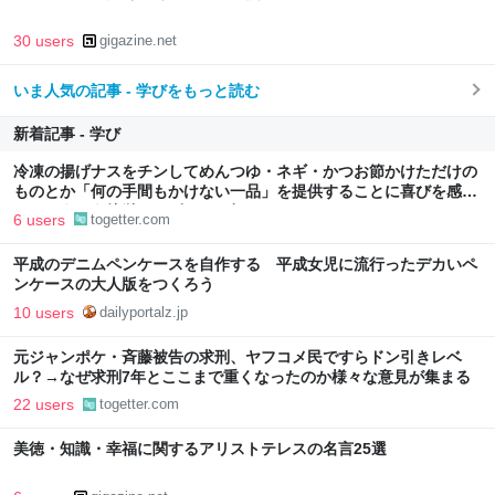
30 users
gigazine.net
いま人気の記事 - 学びをもっと読む
新着記事 - 学び
冷凍の揚げナスをチンしてめんつゆ・ネギ・かつお節かけただけの
ものとか「何の手間もかけない一品」を提供することに喜びを感じ
る…こういう簡単レシピもっと知りたい
6 users
togetter.com
平成のデニムペンケースを自作する 平成女児に流行ったデカいペ
ンケースの大人版をつくろう
10 users
dailyportalz.jp
元ジャンポケ・斉藤被告の求刑、ヤフコメ民ですらドン引きレベ
ル？→なぜ求刑7年とここまで重くなったのか様々な意見が集まる
22 users
togetter.com
美徳・知識・幸福に関するアリストテレスの名言25選