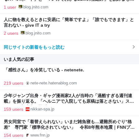
- give IT a try
1 user
blog.jnito.com
人に物を教えるときに安易に「簡単ですよ」「誰でもできます」と
言わない - give IT a try
2 users
blog.jnito.com
同じサイトの新着をもっと読む
いま人気の記事
「感性さん」を冷笑している - netenete.
219 users
nete-nete.hatenablog.com
少年ジャンプ出身・ギャグ漫画家2人が当時の「過酷すぎる週刊連
載」を振り返る。「ヘルニアで入院しても原稿は落とさない」スト
イックな舞台裏 | 日刊SPA!
159 users
nikkan-spa.jp
男女同室で「着替えられない」いまだ雑魚寝も…避難所めぐり“格
差” 専門家「標準化されていない」 令和8年熊本地震｜FNNプラ
イムオンライン
154 users
www.fnn.jp