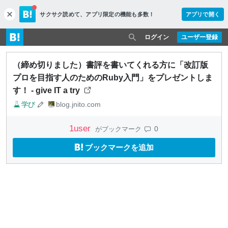
サクサク読めて、
アプリ限定の機能も多数！
アプリで開く
c
l
o
ログイン
ユーザー登録
s
e
（締め切りました）書評を書いてくれる方に「改訂版
プロを目指す人のためのRuby入門」をプレゼントしま
す！ - give IT a try
学び
blog.jnito.com
1
user
0
がブックマーク
ブックマークを追加