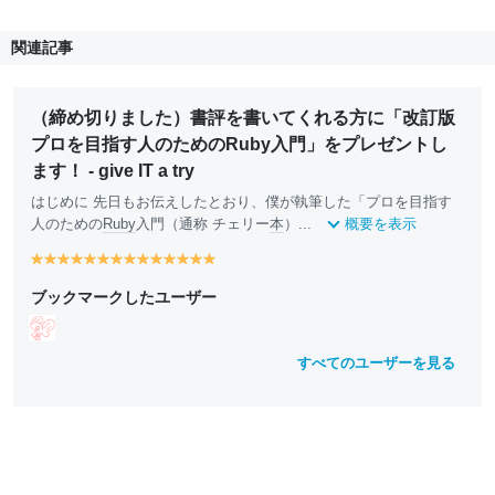
関連記事
（締め切りました）書評を書いてくれる方に「改訂版
プロを目指す人のためのRuby入門」をプレゼントし
ます！ - give IT a try
はじめに 先日もお伝えしたとおり、僕が執筆した「プロを目指す
人のための
Ruby
入門（通称 チェリー
本
）...
概要を表示
y
y
y
y
y
y
y
y
y
y
y
y
y
y
e
e
e
e
e
e
e
e
e
e
e
e
e
e
ブックマークしたユーザー
ll
ll
ll
ll
ll
ll
ll
ll
ll
ll
ll
ll
ll
ll
o
o
o
o
o
o
o
o
o
o
o
o
o
o
w
w
w
w
w
w
w
w
w
w
w
w
w
w
すべてのユーザーを見る