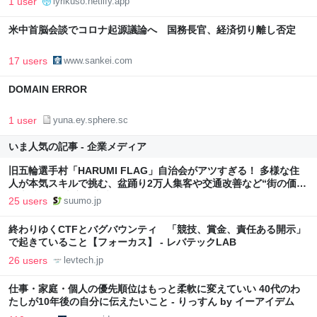
1 user
lyrikuso.netlify.app
米中首脳会談でコロナ起源議論へ 国務長官、経済切り離し否定
17 users
www.sankei.com
DOMAIN ERROR
1 user
yuna.ey.sphere.sc
いま人気の記事 - 企業メディア
旧五輪選手村「HARUMI FLAG」自治会がアツすぎる！ 多様な住
人が本気スキルで挑む、盆踊り2万人集客や交通改善など“街の価値
向上”戦略 東京・中央区
25 users
suumo.jp
終わりゆくCTFとバグバウンティ 「競技、賞金、責任ある開示」
で起きていること【フォーカス】 - レバテックLAB
26 users
levtech.jp
仕事・家庭・個人の優先順位はもっと柔軟に変えていい 40代のわ
たしが10年後の自分に伝えたいこと - りっすん by イーアイデム