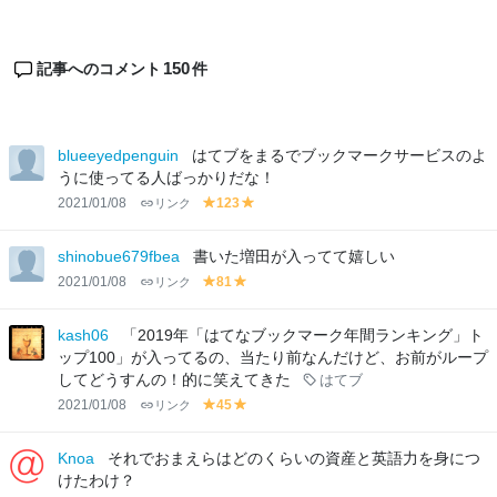
150
記事へのコメント
件
blueeyedpenguin
はてブをまるでブックマークサービスのよ
うに使ってる人ばっかりだな！
2021/01/08
リンク
123
y
y
el
el
lo
lo
shinobue679fbea
書いた増田が入ってて嬉しい
w
w
2021/01/08
リンク
81
y
y
el
el
lo
lo
kash06
「2019年「はてなブックマーク年間ランキング」ト
w
w
ップ100」が入ってるの、当たり前なんだけど、お前がループ
してどうすんの！的に笑えてきた
はてブ
2021/01/08
リンク
45
y
y
el
el
lo
lo
Knoa
それでおまえらはどのくらいの資産と英語力を身につ
w
w
けたわけ？