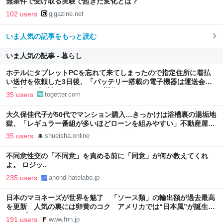
無条件で受け取る実験で起きた変化とは？
102 users
gigazine.net
いま人気の記事をもっと読む
いま人気の記事 - 暮らし
ホテルにタブレットPCを忘れて来てしまったので指定住所に着払
い送付を依頼した3日後、「バッテリー搭載の電子機器は運送会社
が取扱わず、諦めて下さい」と返信がきた
35 users
togetter.com
大久保佳代子が50代でマンション購入…きっかけは浴槽裏の湯垢地
獄、「レギュラー番組が多いほどローンを組みやすい」不動産屋に
言われた“芸能人ならではの事情” | 集英社オンライン
35 users
shueisha.online
不同意性交の「不同意」を責める前に「同意」が何か教えてくれ
よ。 ロジッ..
235 users
anond.hatelabo.jp
日本のマヨネーズが世界を魅了 「ソース類」の輸出額が過去最高
を更新 人気の裏には卵黄のコク アメリカでは“日本風”が誕生｜
FNNプライムオンライン
191 users
www.fnn.jp