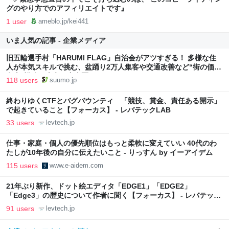
グのやり方でのアフィリエイトです』
1 user
ameblo.jp/kei441
いま人気の記事 - 企業メディア
旧五輪選手村「HARUMI FLAG」自治会がアツすぎる！ 多様な住
人が本気スキルで挑む、盆踊り2万人集客や交通改善など“街の価値
向上”戦略 東京・中央区
118 users
suumo.jp
終わりゆくCTFとバグバウンティ 「競技、賞金、責任ある開示」
で起きていること【フォーカス】 - レバテックLAB
33 users
levtech.jp
仕事・家庭・個人の優先順位はもっと柔軟に変えていい 40代のわ
たしが10年後の自分に伝えたいこと - りっすん by イーアイデム
115 users
www.e-aidem.com
21年ぶり新作、ドット絵エディタ「EDGE1」「EDGE2」
「Edge3」の歴史について作者に聞く【フォーカス】 - レバテック
LAB
91 users
levtech.jp