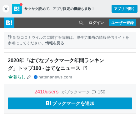
サクサク読めて、
アプリ限定の機能も多数！
アプリで開く
c
l
o
ログイン
ユーザー登録
s
e
新型コロナウイルスに関する情報は、厚生労働省の情報発信サイトを
参考にしてください。
情報を見る
2020年「はてなブックマーク年間ランキン
グ」トップ100 - はてなニュース
暮らし
hatenanews.com
2410
users
150
がブックマーク
ブックマークを追加