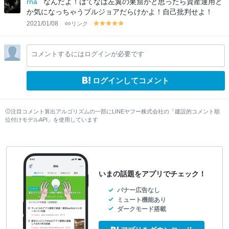
rna
なんだよ！はてなは左翼の巣窟かと思ったら資産運用と
w
w
w
w
w
w
w
w
w
か気になっちゃうブルジョアだらけかよ！自己批判せよ！
2021/01/08
リンク
y
y
y
y
y
el
el
el
el
el
lo
lo
lo
lo
lo
コメントするにはログインが必要です
w
w
w
w
w
ログインしてコメント
注目コメント算出アルゴリズムの一部にLINEヤフー株式会社の「建設的コメント順
位付けモデルAPI」を使用しています
いまの話題をアプリでチェック！
バナー広告なし
ミュート機能あり
ダークモード搭載