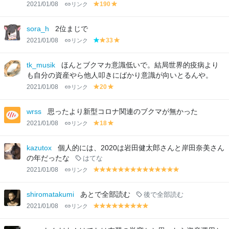
2021/01/08
リンク
190
y
y
el
el
lo
lo
sora_h
2位まじで
w
w
2021/01/08
リンク
33
b
y
y
lu
el
el
e
lo
lo
tk_musik
ほんとブクマカ意識低いで。結局世界的疫病より
w
w
も自分の資産やら他人叩きにばかり意識が向いとるんや。
2021/01/08
リンク
20
y
y
el
el
lo
lo
wrss
思ったより新型コロナ関連のブクマが無かった
w
w
2021/01/08
リンク
18
y
y
el
el
lo
lo
kazutox
個人的には、2020は岩田健太郎さんと岸田奈美さん
w
w
の年だったな
はてな
2021/01/08
リンク
y
y
y
y
y
y
y
y
y
y
y
y
y
y
el
el
el
el
el
el
el
el
el
el
el
el
el
el
lo
lo
lo
lo
lo
lo
lo
lo
lo
lo
lo
lo
lo
lo
shiromatakumi
あとで全部読む
後で全部読む
w
w
w
w
w
w
w
w
w
w
w
w
w
w
2021/01/08
リンク
y
y
y
y
y
y
y
y
y
el
el
el
el
el
el
el
el
el
lo
lo
lo
lo
lo
lo
lo
lo
lo