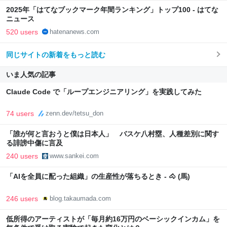
2025年「はてなブックマーク年間ランキング」トップ100 - はてな
ニュース
520 users
hatenanews.com
同じサイトの新着をもっと読む
いま人気の記事
Claude Code で「ループエンジニアリング」を実践してみた
74 users
zenn.dev/tetsu_don
「誰が何と言おうと僕は日本人」 バスケ八村塁、人種差別に関す
る誹謗中傷に言及
240 users
www.sankei.com
「AIを全員に配った組織」の生産性が落ちるとき - 🐴 (馬)
246 users
blog.takaumada.com
低所得のアーティストが「毎月約16万円のベーシックインカム」を