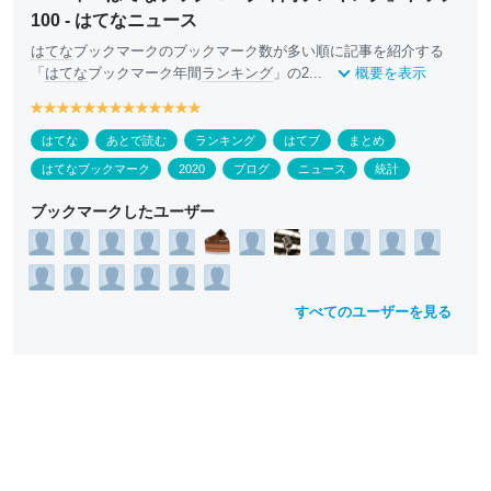
100 - はてなニュース
はてな
ブックマークのブックマーク数が多い順に記事を紹介する
「
はてな
ブックマーク年間
ランキング
」の2...
概要を表示
y
y
y
y
y
y
y
y
y
y
y
y
y
e
e
e
e
e
e
e
e
e
e
e
e
e
はてな
あとで読む
ランキング
はてブ
まとめ
ll
ll
ll
ll
ll
ll
ll
ll
ll
ll
ll
ll
ll
o
o
o
o
o
o
o
o
o
o
o
o
o
はてなブックマーク
2020
ブログ
ニュース
統計
w
w
w
w
w
w
w
w
w
w
w
w
w
ブックマークしたユーザー
すべてのユーザーを見る