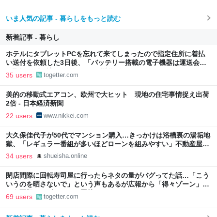
いま人気の記事 - 暮らしをもっと読む
新着記事 - 暮らし
ホテルにタブレットPCを忘れて来てしまったので指定住所に着払
い送付を依頼した3日後、「バッテリー搭載の電子機器は運送会社
が取扱わず、諦めて下さい」と返信がきた
35 users
togetter.com
美的の移動式エアコン、欧州で大ヒット 現地の住宅事情捉え出荷
2倍 - 日本経済新聞
22 users
www.nikkei.com
大久保佳代子が50代でマンション購入…きっかけは浴槽裏の湯垢地
獄、「レギュラー番組が多いほどローンを組みやすい」不動産屋に
言われた“芸能人ならではの事情” | 集英社オンライン
34 users
shueisha.online
閉店間際に回転寿司屋に行ったらネタの量がバグってた話…「こう
いうのを晒さないで」という声もあるが広報から「得々ゾーン」と
いう正規サービスだとの回答も
69 users
togetter.com