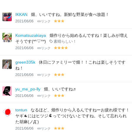
IKKAN
畑、いいですね。新鮮な野菜が食べ放題！
2021/06/06
リンク
y
y
y
el
el
el
lo
lo
lo
Komatsuzakiaya
畑作りから始めるんですね！楽しみが増え
w
w
w
そうです(*^▽^*)
素晴らしい！
2021/06/06
リンク
y
y
y
y
el
el
el
el
lo
lo
lo
lo
green335k
休日にファミリーで畑！！これは楽しそうです
w
w
w
w
ね！
2021/06/06
リンク
y
y
y
el
el
el
lo
lo
lo
yu_me_po-lly
畑、いいですね♬
w
w
w
2021/06/06
リンク
y
y
y
el
el
el
lo
lo
lo
tontun
なるほど、畑作りから入るんですねーお疲れ様です！
w
w
w
ヤギ🐐にはヒツジ🐏ってつけないとですね。そして忘れられ
た胡麻(ノД`)
2021/06/06
リンク
y
y
y