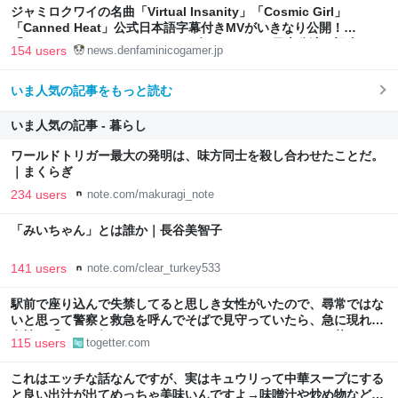
ジャミロクワイの名曲「Virtual Insanity」「Cosmic Girl」
「Canned Heat」公式日本語字幕付きMVがいきなり公開！
「SUMMER SONIC 2026」での9年ぶりとなる日本公演を記念して
154 users
news.denfaminicogamer.jp
いま人気の記事をもっと読む
いま人気の記事 - 暮らし
ワールドトリガー最大の発明は、味方同士を殺し合わせたことだ。
｜まくらぎ
234 users
note.com/makuragi_note
「みいちゃん」とは誰か｜長谷美智子
141 users
note.com/clear_turkey533
駅前で座り込んで失禁してると思しき女性がいたので、尋常ではな
いと思って警察と救急を呼んでそばで見守っていたら、急に現れた
女性に「あなた何してるんですか！？」とスマホをはたき落とされ
115 users
togetter.com
た話
これはエッチな話なんですが、実はキュウリって中華スープにする
と良い出汁が出てめっちゃ美味いんですよ→味噌汁や炒め物など、