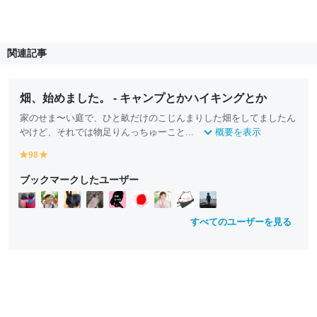
関連記事
畑、始めました。 - キャンプとかハイキングとか
家のせま〜い庭で、ひと畝だけのこじんまりした畑をしてましたん
やけど、それでは物足りんっちゅーこと...
概要を表示
98
y
y
e
e
ブックマークしたユーザー
ll
ll
o
o
w
w
すべてのユーザーを見る