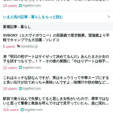
キュウリの加熱調理はいろいろある
19 users
togetter.com
いま人気の記事 - 暮らしをもっと読む
新着記事 - 暮らし
SVBONY（エスヴイボウニー）の双眼鏡で星空観察。望遠鏡より手
軽でキャンプでも大活躍 - ソレドコ
6 users
soredoko.jp
弟『明日の初デートはサイゼって決めてるんだ』あんたまさか女の
子を試すつもりで…！？→その後の展開に「やはりデートは相手へ
の思いやりの気持ち」
12 users
togetter.com
これはエッチな話なんですが、実はキュウリって中華スープにする
と良い出汁が出てめっちゃ美味いんですよ→味噌汁や炒め物など、
キュウリの加熱調理はいろいろある
19 users
togetter.com
駅前で座り込んで失禁してると思しき女性がいたので、尋常ではな
いと思って警察と救急を呼んでそばで見守っていたら、急に現れた
女性に「あなた何してるんですか！？」とスマホをはたき落とされ
115 users
togetter.com
た話