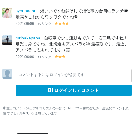
el
el
el
lo
lo
lo
syounagon
畑いいですね🤗そして畑仕事の合間のランチ🍽
w
w
w
最高🌟これからワクワクですね💖
2021/06/06
リンク
y
y
y
y
el
el
el
el
lo
lo
lo
lo
turibakapapa
自転車で少し運動もできて一石二鳥ですね！
w
w
w
w
畑楽しみですね。北海道もアスパラが今最盛期です。最近、
アスパラに埋もれてます（笑）
2021/06/06
リンク
y
y
y
el
el
el
lo
lo
lo
コメントするにはログインが必要です
w
w
w
ログインしてコメント
注目コメント算出アルゴリズムの一部にLINEヤフー株式会社の「建設的コメント順
位付けモデルAPI」を使用しています