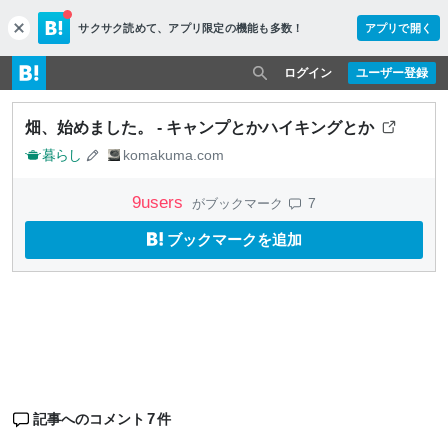
サクサク読めて、
アプリ限定の機能も多数！
アプリで開く
c
l
o
ログイン
ユーザー登録
s
e
畑、始めました。 - キャンプとかハイキングとか
暮らし
komakuma.com
9
users
7
がブックマーク
ブックマークを追加
7
記事へのコメント
件