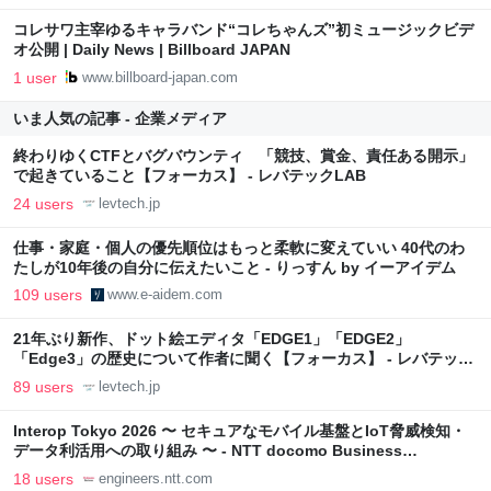
コレサワ主宰ゆるキャラバンド“コレちゃんズ”初ミュージックビデ
オ公開 | Daily News | Billboard JAPAN
1 user
www.billboard-japan.com
いま人気の記事 - 企業メディア
終わりゆくCTFとバグバウンティ 「競技、賞金、責任ある開示」
で起きていること【フォーカス】 - レバテックLAB
24 users
levtech.jp
仕事・家庭・個人の優先順位はもっと柔軟に変えていい 40代のわ
たしが10年後の自分に伝えたいこと - りっすん by イーアイデム
109 users
www.e-aidem.com
21年ぶり新作、ドット絵エディタ「EDGE1」「EDGE2」
「Edge3」の歴史について作者に聞く【フォーカス】 - レバテック
LAB
89 users
levtech.jp
Interop Tokyo 2026 〜 セキュアなモバイル基盤とIoT脅威検知・
データ利活用への取り組み 〜 - NTT docomo Business
Engineers' Blog
18 users
engineers.ntt.com