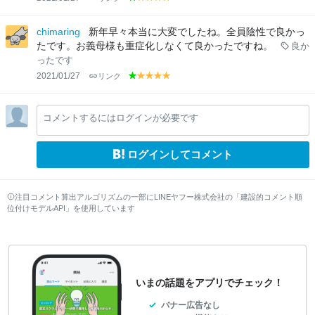
g
y
y
y
y
r
el
el
el
el
e
lo
lo
lo
lo
chimaring
新年早々本当に大変でしたね。全員陰性で良かっ
e
w
w
w
w
たです。お義母様も重症化しなくて良かったですね。
良か
n
ったです
2021/01/27
リンク
g
y
y
y
y
r
el
el
el
el
e
lo
lo
lo
lo
コメントするにはログインが必要です
e
w
w
w
w
n
ログインしてコメント
注目コメント算出アルゴリズムの一部にLINEヤフー株式会社の「建設的コメント順
位付けモデルAPI」を使用しています
いまの話題をアプリでチェック！
バナー広告なし