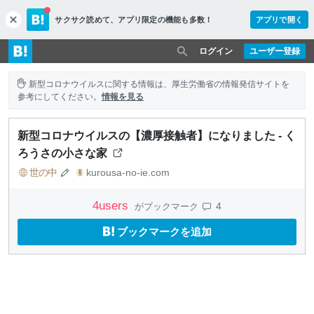
サクサク読めて、
アプリ限定の機能も多数！
アプリで開く
c
l
o
ログイン
ユーザー登録
s
e
新型コロナウイルスに関する情報は、厚生労働省の情報発信サイトを
参考にしてください。
情報を見る
新型コロナウイルスの【濃厚接触者】になりました - く
ろうさの小さな家
世の中
kurousa-no-ie.com
4
users
4
がブックマーク
ブックマークを追加