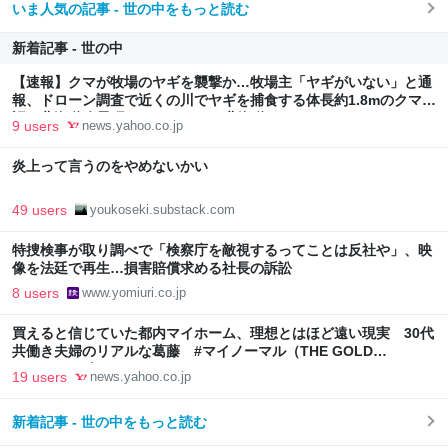
いま人気の記事 - 世の中をもっと読む
新着記事 - 世の中
【速報】クマが牧場のヤギを襲撃か…牧場主「ヤギがいない」と通
報、ドローン調査で近くの川でヤギを捕食する体長約1.8mのクマ確
認 北海道八雲町（HBCニュース北海道） - Yahoo!ニュース
9 users
news.yahoo.co.jp
炎上って言うのをやめないかい
49 users
youkoseki.substack.com
特捜検事が取り調べで「検察庁を敵視するってことは反社や」、映
像を法廷で再生…損害賠償求める社長の訴訟
8 users
www.yomiuri.co.jp
買えると信じていた都内マイホーム、理想とはほど遠い現実 30代
共働き夫婦のリアルな葛藤 #マイノーマル（THE GOLD
ONLINE（ゴールドオンライン）） - Yahoo!ニュース
19 users
news.yahoo.co.jp
新着記事 - 世の中をもっと読む