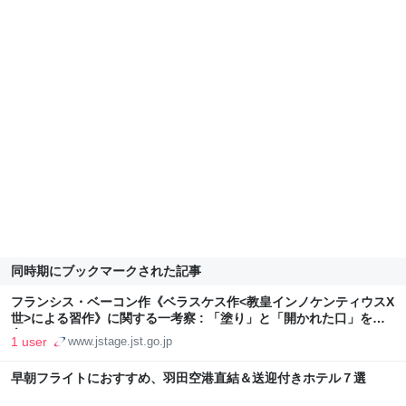
同時期にブックマークされた記事
フランシス・ベーコン作《ベラスケス作<教皇インノケンティウスX
世>による習作》に関する一考察 : 「塗り」と「開かれた口」を中
心に
1 user
www.jstage.jst.go.jp
早朝フライトにおすすめ、羽田空港直結＆送迎付きホテル７選