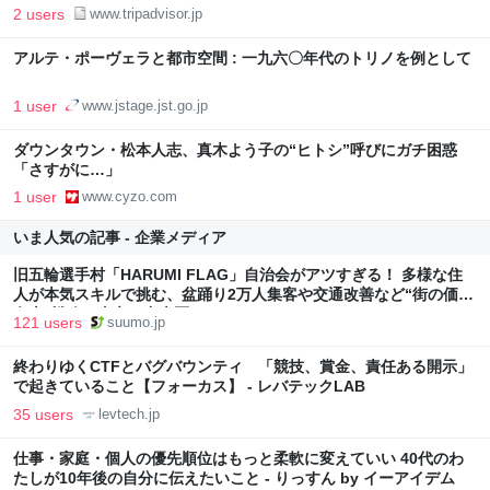
2 users
www.tripadvisor.jp
アルテ・ポーヴェラと都市空間 : 一九六〇年代のトリノを例として
1 user
www.jstage.jst.go.jp
ダウンタウン・松本人志、真木よう子の“ヒトシ”呼びにガチ困惑
「さすがに…」
1 user
www.cyzo.com
いま人気の記事 - 企業メディア
旧五輪選手村「HARUMI FLAG」自治会がアツすぎる！ 多様な住
人が本気スキルで挑む、盆踊り2万人集客や交通改善など“街の価値
向上”戦略 東京・中央区
121 users
suumo.jp
終わりゆくCTFとバグバウンティ 「競技、賞金、責任ある開示」
で起きていること【フォーカス】 - レバテックLAB
35 users
levtech.jp
仕事・家庭・個人の優先順位はもっと柔軟に変えていい 40代のわ
たしが10年後の自分に伝えたいこと - りっすん by イーアイデム