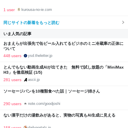
1 user
kurousa-no-ie.com
同じサイトの新着をもっと読む
いま人気の記事
おまえらが出張先で缶ビール入れてるビジホのミニ冷蔵庫の正体に
ついて
448 users
ysd.theletter.jp
とんでもない動画生成AIが出てきた 無料で試し放題の「MiniMax
H3」を徹底検証 (1/5)
281 users
ascii.jp
ソーセージパンを10種類食べた話｜ソーセージ姉さん
290 users
note.com/goodjoshi
ない漢字だけの湯飲みがあると、実物の写真もAI生成に見える
158 users
dailyportalz.jp