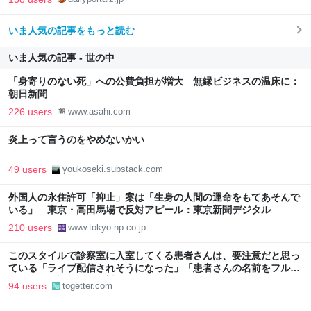
いま人気の記事をもっと読む
いま人気の記事 - 世の中
「身寄りのない死」への公費負担が増大 無縁ビジネスの温床に：
朝日新聞
226 users
www.asahi.com
炎上って言うのをやめないかい
49 users
youkoseki.substack.com
外国人の永住許可「抑止」案は「生身の人間の運命をもてあそんで
いる」 東京・高田馬場で反対アピール：東京新聞デジタル
210 users
www.tokyo-np.co.jp
このスタイルで診察室に入室してくる患者さんは、要注意だと思っ
ている「ライブ配信されそうになった」「患者さんの名前をフルネ
ームで繰り返し呼んで対抗」
94 users
togetter.com