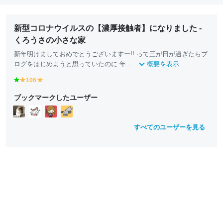
新型コロナウイルスの【濃厚接触者】になりました -
くろうさの小さな家
新年明けましておめでとうございますー!! って三が日が過ぎたらブ
ログをはじめようと思っていたのに 年...
概要を表示
g
106
y
y
r
e
e
ブックマークしたユーザー
e
ll
ll
e
o
o
n
w
w
すべてのユーザーを見る