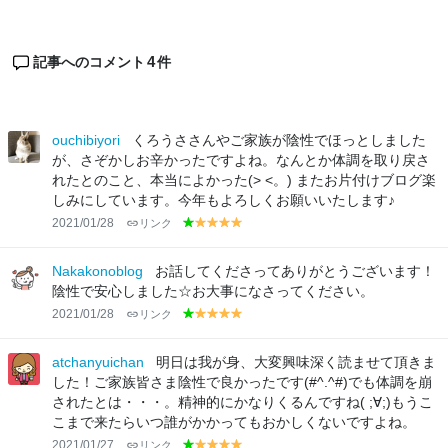
4
記事へのコメント
件
ouchibiyori
くろうささんやご家族が陰性でほっとしました
が、さぞかしお辛かったですよね。なんとか体調を取り戻さ
れたとのこと、本当によかった(> <。) またお片付けブログ楽
しみにしています。今年もよろしくお願いいたします♪
2021/01/28
リンク
g
y
y
y
y
r
el
el
el
el
e
lo
lo
lo
lo
Nakakonoblog
お話してくださってありがとうございます！
e
w
w
w
w
陰性で安心しました☆お大事になさってください。
n
2021/01/28
リンク
g
y
y
y
y
r
el
el
el
el
e
lo
lo
lo
lo
atchanyuichan
明日は我が身、大変興味深く読ませて頂きま
e
w
w
w
w
した！ご家族皆さま陰性で良かったです(#^.^#)でも体調を崩
n
されたとは・・・。精神的にかなりくるんですね( ;∀;)もうこ
こまで来たらいつ誰がかかってもおかしくないですよね。
2021/01/27
リンク