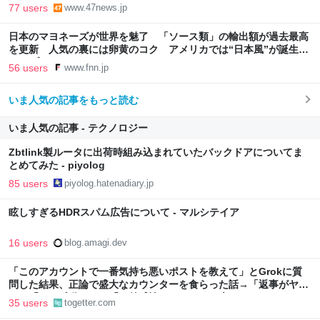
77 users
www.47news.jp
日本のマヨネーズが世界を魅了 「ソース類」の輸出額が過去最高
を更新 人気の裏には卵黄のコク アメリカでは“日本風”が誕生｜
FNNプライムオンライン
56 users
www.fnn.jp
いま人気の記事をもっと読む
いま人気の記事 - テクノロジー
Zbtlink製ルータに出荷時組み込まれていたバックドアについてま
とめてみた - piyolog
85 users
piyolog.hatenadiary.jp
眩しすぎるHDRスパム広告について - マルシテイア
16 users
blog.amagi.dev
「このアカウントで一番気持ち悪いポストを教えて」とGrokに質
問した結果、正論で盛大なカウンターを食らった話→「返事がヤバ
い」「AIの反乱か？」「お前感情あるだろ」の声も
35 users
togetter.com