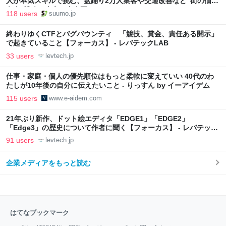
人が本気スキルで挑む、盆踊り2万人集客や交通改善など“街の価値
向上”戦略 東京・中央区
118 users
suumo.jp
終わりゆくCTFとバグバウンティ 「競技、賞金、責任ある開示」
で起きていること【フォーカス】 - レバテックLAB
33 users
levtech.jp
仕事・家庭・個人の優先順位はもっと柔軟に変えていい 40代のわ
たしが10年後の自分に伝えたいこと - りっすん by イーアイデム
115 users
www.e-aidem.com
21年ぶり新作、ドット絵エディタ「EDGE1」「EDGE2」
「Edge3」の歴史について作者に聞く【フォーカス】 - レバテック
LAB
91 users
levtech.jp
企業メディアをもっと読む
はてなブックマーク