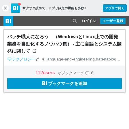
サクサク読めて、
アプリ限定の機能も多数！
アプリで開く
c
l
o
ログイン
ユーザー登録
s
e
バッチ職人になろう （WindowsとLinux上での開発
業務を自動化するノウハウ集） - 主に言語とシステム開
発に関して
テクノロジー
language-and-engineering.hatenablog.jp
112
users
6
がブックマーク
ブックマークを追加