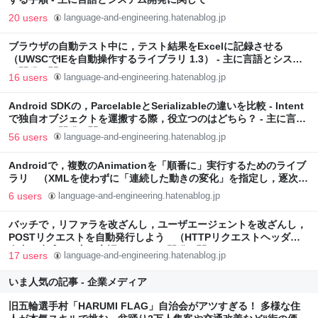
20 users
language-and-engineering.hatenablog.jp
ブラウザの自動テスト中に，テスト結果をExcelに記録させる
（UWSCでIEを自動操作するライブラリ 1.3） - 主に言語とシステ
ム開発に関して
16 users
language-and-engineering.hatenablog.jp
Android SDKの，ParcelableとSerializableの違いを比較 - Intent
で独自オブジェクトを運搬する際，役立つのはどちら？ - 主に言語
とシステム開発に関して
56 users
language-and-engineering.hatenablog.jp
Androidで，複数のAnimationを「順番に」実行するためのライブ
ラリ （XMLを使わずに「連続した動きの変化」を指定し，逐次実
行するDSL） - 主に言語とシステム開発に関して
6 users
language-and-engineering.hatenablog.jp
バッチで，リファラを改ざんし，ユーザエージェントを改ざんし，
POSTリクエストを自動発行しよう （HTTPリクエストヘッダを
自由に生成） - 主に言語とシステム開発に関して
17 users
language-and-engineering.hatenablog.jp
いま人気の記事 - 企業メディア
旧五輪選手村「HARUMI FLAG」自治会がアツすぎる！ 多様な住