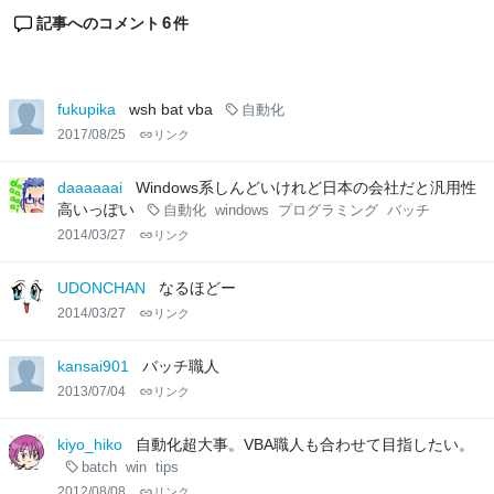
6
記事へのコメント
件
fukupika
wsh bat vba
自動化
2017/08/25
リンク
daaaaaai
Windows系しんどいけれど日本の会社だと汎用性
高いっぽい
自動化
windows
プログラミング
バッチ
2014/03/27
リンク
UDONCHAN
なるほどー
2014/03/27
リンク
kansai901
バッチ職人
2013/07/04
リンク
kiyo_hiko
自動化超大事。VBA職人も合わせて目指したい。
batch
win
tips
2012/08/08
リンク