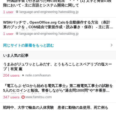
外国語学習で行き詰った時の対処法 ・・・ (1) 文字と発音の段
階において - 主に言語とシステム開発に関して
1 user
language-and-engineering.hatenablog.jp
WSHバッチで，OpenOffice.org Calcを自動操作する方法 （表計
算のブックを，COM経由で新規作成・読み書き・保存） - 主に言語
とシステム開発に関して
1 user
language-and-engineering.hatenablog.jp
同じサイトの新着をもっと読む
いま人気の記事
うまみがジュワッとしみだす、とうもろこしとスペアリブの塩スー
プ｜有賀 薫
204 users
note.com/kaorun
『電工らぶ ゼロから始める電気工事士』第二種電気工事士の試験を
5人のヒロインと勉強。青春しながら“過去問1000問”や“本番形式
CBT模擬試験”で本格的に学べるノベルゲーム | ゲーム・エンタメ
347 users
www.famitsu.com
最新情報のファミ通.com
戦時中、大学で輸血の人体実験 患者に動物の血使用、死亡例も