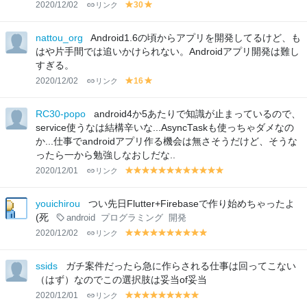
2020/12/02
リンク
30
y
y
el
el
lo
lo
nattou_org
Android1.6の頃からアプリを開発してるけど、も
w
w
はや片手間では追いかけられない。Androidアプリ開発は難し
すぎる。
2020/12/02
リンク
16
y
y
el
el
lo
lo
RC30-popo
android4か5あたりで知識が止まっているので、
w
w
service使うなは結構辛いな...AsyncTaskも使っちゃダメなの
か...仕事でandroidアプリ作る機会は無さそうだけど、そうな
ったら一から勉強しなおしだな..
2020/12/01
リンク
y
y
y
y
y
y
y
y
y
y
y
y
el
el
el
el
el
el
el
el
el
el
el
el
lo
lo
lo
lo
lo
lo
lo
lo
lo
lo
lo
lo
youichirou
つい先日Flutter+Firebaseで作り始めちゃったよ
w
w
w
w
w
w
w
w
w
w
w
w
(死
android
プログラミング
開発
2020/12/02
リンク
y
y
y
y
y
y
y
y
y
y
el
el
el
el
el
el
el
el
el
el
lo
lo
lo
lo
lo
lo
lo
lo
lo
lo
ssids
ガチ案件だったら急に作らされる仕事は回ってこない
w
w
w
w
w
w
w
w
w
w
（はず）なのでこの選択肢は妥当of妥当
2020/12/01
リンク
y
y
y
y
y
y
y
y
y