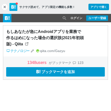
サクサク読めて、
アプリ限定の機能も多数！
アプリで開く
c
l
o
ログイン
ユーザー登録
s
e
もしあなたが急にAndroidアプリを業務で
作るはめになった場合の選択肢(2021年初頭
版) - Qiita
テクノロジー
qiita.com/Gazyu
1348
users
123
がブックマーク
ブックマークを追加