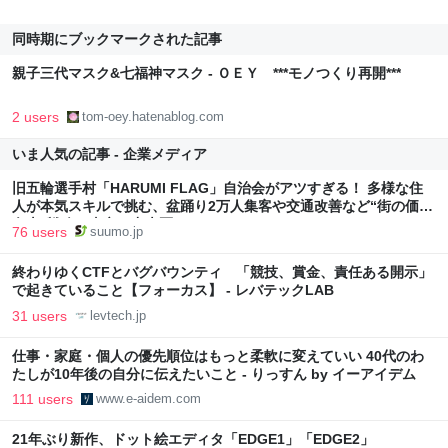
同時期にブックマークされた記事
親子三代マスク&七福神マスク - ＯＥＹ ***モノつくり再開***
2 users
tom-oey.hatenablog.com
いま人気の記事 - 企業メディア
旧五輪選手村「HARUMI FLAG」自治会がアツすぎる！ 多様な住
人が本気スキルで挑む、盆踊り2万人集客や交通改善など“街の価値
向上”戦略 東京・中央区
76 users
suumo.jp
終わりゆくCTFとバグバウンティ 「競技、賞金、責任ある開示」
で起きていること【フォーカス】 - レバテックLAB
31 users
levtech.jp
仕事・家庭・個人の優先順位はもっと柔軟に変えていい 40代のわ
たしが10年後の自分に伝えたいこと - りっすん by イーアイデム
111 users
www.e-aidem.com
21年ぶり新作、ドット絵エディタ「EDGE1」「EDGE2」