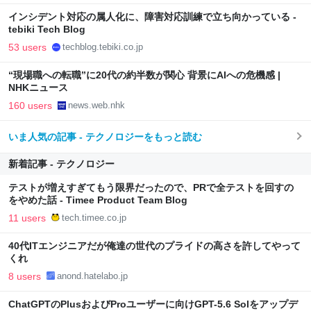
インシデント対応の属人化に、障害対応訓練で立ち向かっている -
tebiki Tech Blog
53 users
techblog.tebiki.co.jp
“現場職への転職”に20代の約半数が関心 背景にAIへの危機感 |
NHKニュース
160 users
news.web.nhk
いま人気の記事 - テクノロジーをもっと読む
新着記事 - テクノロジー
テストが増えすぎてもう限界だったので、PRで全テストを回すの
をやめた話 - Timee Product Team Blog
11 users
tech.timee.co.jp
40代ITエンジニアだが俺達の世代のプライドの高さを許してやって
くれ
8 users
anond.hatelabo.jp
ChatGPTのPlusおよびProユーザーに向けGPT-5.6 Solをアップデ