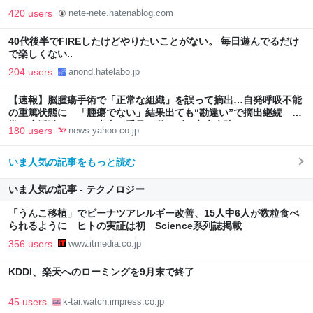
420 users
nete-nete.hatenablog.com
40代後半でFIREしたけどやりたいことがない。 毎日遊んでるだけ
で楽しくない..
204 users
anond.hatelabo.jp
【速報】脳腫瘍手術で「正常な組織」を誤って摘出…自発呼吸不能
の重篤状態に 「腫瘍でない」結果出ても“勘違い”で摘出継続 通
常の生活送っていた患者が手足も動かず 京大病院（MBSニュー
180 users
news.yahoo.co.jp
ス） - Yahoo!ニュース
いま人気の記事をもっと読む
いま人気の記事 - テクノロジー
「うんこ移植」でピーナツアレルギー改善、15人中6人が数粒食べ
られるように ヒトの実証は初 Science系列誌掲載
356 users
www.itmedia.co.jp
KDDI、楽天へのローミングを9月末で終了
45 users
k-tai.watch.impress.co.jp