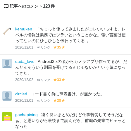
123
記事へのコメント
件
kemuken
「ちょっと使ってみましたがコレいいっすよ」レ
ベルの情報は業務ではツラいということかな。強い言葉は使
ってないのにひしひしと伝わってくる‥。
2020/12/01
リンク
35
y
y
el
el
lo
lo
dada_love
Android2.xの頃からカメラアプリ作ってるが、だ
w
w
んだんそういう刑罰を受けてるんじゃないかという気になっ
てきた。
2020/12/02
リンク
33
y
y
el
el
lo
lo
circled
コード書く前に辞表書け、が無かった。
w
w
2020/12/01
リンク
28
y
y
el
el
lo
lo
gachapining
凄く良いまとめだけど仕事苦労してそうだな
w
w
ぁ、と思いながら最後まで読んだら、前職の先輩でヒェッと
なった