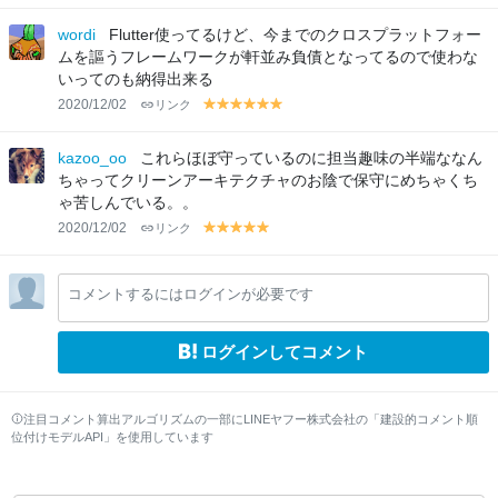
el
el
el
el
el
el
el
el
el
lo
lo
lo
lo
lo
lo
lo
lo
lo
wordi
Flutter使ってるけど、今までのクロスプラットフォー
w
w
w
w
w
w
w
w
w
ムを謳うフレームワークが軒並み負債となってるので使わな
いってのも納得出来る
2020/12/02
リンク
y
y
y
y
y
y
el
el
el
el
el
el
lo
lo
lo
lo
lo
lo
kazoo_oo
これらほぼ守っているのに担当趣味の半端ななん
w
w
w
w
w
w
ちゃってクリーンアーキテクチャのお陰で保守にめちゃくち
ゃ苦しんでいる。。
2020/12/02
リンク
y
y
y
y
y
el
el
el
el
el
lo
lo
lo
lo
lo
コメントするにはログインが必要です
w
w
w
w
w
ログインしてコメント
注目コメント算出アルゴリズムの一部にLINEヤフー株式会社の「建設的コメント順
位付けモデルAPI」を使用しています