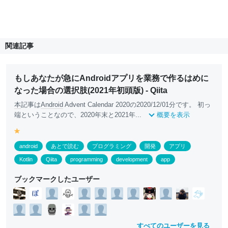
関連記事
もしあなたが急にAndroidアプリを業務で作るはめに
なった場合の選択肢(2021年初頭版) - Qiita
本
記事は
Android
Advent Calendar 2020の2020/12/01分です。 初っ
端ということなので、2020年末と2021年...
概要を表示
y
e
android
あとで読む
プログラミング
開発
アプリ
ll
o
Kotlin
Qiita
programming
development
app
w
ブックマークしたユーザー
すべてのユーザーを見る