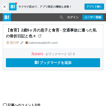
サクサク読めて、
アプリ限定の機能も多数！
アプリで開く
c
l
o
ログイン
ユーザー登録
s
e
【食育】2歳9ヶ月の息子と食育 - 交通事故に遭った私
の骨折日記と色々
世の中
satomasakichi.com
3
users
0
がブックマーク
ブックマークを追加
0
記事へのコメント
件