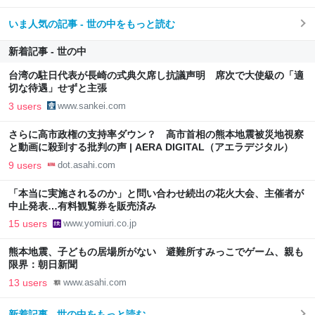
いま人気の記事 - 世の中をもっと読む
新着記事 - 世の中
台湾の駐日代表が長崎の式典欠席し抗議声明 席次で大使級の「適
切な待遇」せずと主張
3 users
www.sankei.com
さらに高市政権の支持率ダウン？ 高市首相の熊本地震被災地視察
と動画に殺到する批判の声 | AERA DIGITAL（アエラデジタル）
9 users
dot.asahi.com
「本当に実施されるのか」と問い合わせ続出の花火大会、主催者が
中止発表…有料観覧券を販売済み
15 users
www.yomiuri.co.jp
熊本地震、子どもの居場所がない 避難所すみっこでゲーム、親も
限界：朝日新聞
13 users
www.asahi.com
新着記事 - 世の中をもっと読む