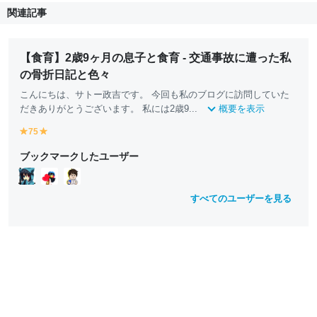
関連記事
【食育】2歳9ヶ月の息子と食育 - 交通事故に遭った私
の骨折日記と色々
こんにちは、サトー政吉です。 今回も私のブログに訪問していた
だきありがとうございます。 私には2歳9...
概要を表示
75
y
y
e
e
ブックマークしたユーザー
ll
ll
o
o
w
w
すべてのユーザーを見る