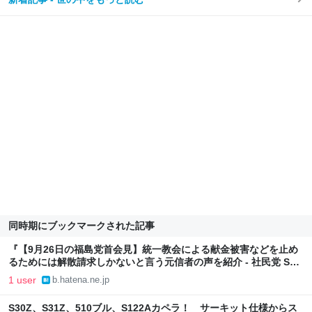
同時期にブックマークされた記事
『【9月26日の福島党首会見】統一教会による献金被害などを止め
るためには解散請求しかないと言う元信者の声を紹介 - 社民党 SDP
Japan』へのコメント
1 user
b.hatena.ne.jp
S30Z、S31Z、510ブル、S122Aカペラ！ サーキット仕様からス