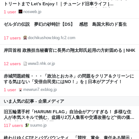
トリートまで Let’s Enjoy！｜チューンド旧車ライフ |
NostalgicHero [ノスタルジックヒーロー] | 日本の旧車Webマガジ
1 user
nosweb.jp
ン｜NOSWEB
ゼルダの伝説 夢幻の砂時計【DS】 感想 島国大和のド畜生
17 users
dochikushow.blog.fc2.com
岸田首相 政務担当秘書官に長男の翔太郎氏起用の方針固める | NHK
12 users
www3.nhk.or.jp
赤城問題続報・・・「政治とおカネ」の問題をクリア＆クリーンに
する気はない「安倍自民党にはNO！」を | 日本がアブナイ！
1 user
mewrun7.exblog.jp
いま人気の記事 - 企業メディア
旧五輪選手村「HARUMI FLAG」自治会がアツすぎる！ 多様な住
人が本気スキルで挑む、盆踊り2万人集客や交通改善など“街の価値
向上”戦略 東京・中央区
117 users
suumo.jp
終わりゆくCTFとバグバウンティ 「競技、賞金、責任ある開示」