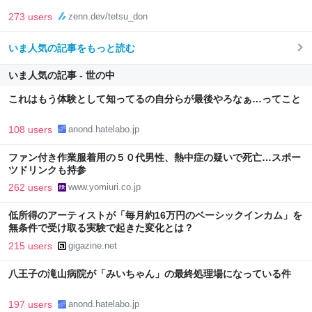
273 users
zenn.dev/tetsu_don
いま人気の記事をもっと読む
いま人気の記事 - 世の中
これはもう体験として知ってるの自分らが最後やろなぁ…ってこと
108 users
anond.hatelabo.jp
ファン付き作業服着用の５０代男性、熱中症の疑いで死亡…スポー
ツドリンクも持参
262 users
www.yomiuri.co.jp
低所得のアーティストが「毎月約16万円のベーシックインカム」を
無条件で受け取る実験で起きた変化とは？
215 users
gigazine.net
八王子の滝山病院が「みいちゃん」の最終処理場になっている件
197 users
anond.hatelabo.jp