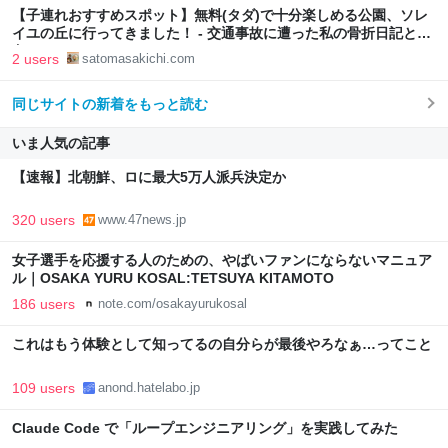
【子連れおすすめスポット】無料(タダ)で十分楽しめる公園、ソレ
イユの丘に行ってきました！ - 交通事故に遭った私の骨折日記と
色々
2 users
satomasakichi.com
同じサイトの新着をもっと読む
いま人気の記事
【速報】北朝鮮、ロに最大5万人派兵決定か
320 users
www.47news.jp
女子選手を応援する人のための、やばいファンにならないマニュア
ル｜OSAKA YURU KOSAL:TETSUYA KITAMOTO
186 users
note.com/osakayurukosal
これはもう体験として知ってるの自分らが最後やろなぁ…ってこと
109 users
anond.hatelabo.jp
Claude Code で「ループエンジニアリング」を実践してみた