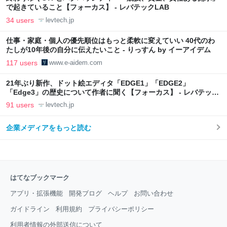
で起きていること【フォーカス】 - レバテックLAB
34 users
levtech.jp
仕事・家庭・個人の優先順位はもっと柔軟に変えていい 40代のわ
たしが10年後の自分に伝えたいこと - りっすん by イーアイデム
117 users
www.e-aidem.com
21年ぶり新作、ドット絵エディタ「EDGE1」「EDGE2」
「Edge3」の歴史について作者に聞く【フォーカス】 - レバテック
LAB
91 users
levtech.jp
企業メディアをもっと読む
はてなブックマーク
アプリ・拡張機能
開発ブログ
ヘルプ
お問い合わせ
ガイドライン
利用規約
プライバシーポリシー
利用者情報の外部送信について