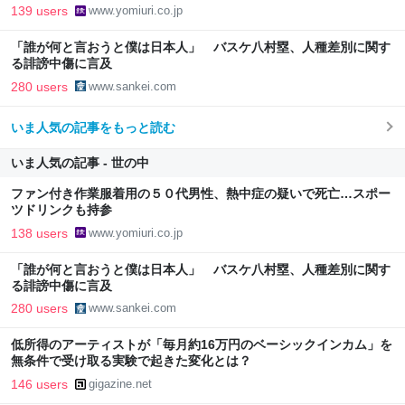
139 users
www.yomiuri.co.jp
「誰が何と言おうと僕は日本人」 バスケ八村塁、人種差別に関す
る誹謗中傷に言及
280 users
www.sankei.com
いま人気の記事をもっと読む
いま人気の記事 - 世の中
ファン付き作業服着用の５０代男性、熱中症の疑いで死亡…スポー
ツドリンクも持参
138 users
www.yomiuri.co.jp
「誰が何と言おうと僕は日本人」 バスケ八村塁、人種差別に関す
る誹謗中傷に言及
280 users
www.sankei.com
低所得のアーティストが「毎月約16万円のベーシックインカム」を
無条件で受け取る実験で起きた変化とは？
146 users
gigazine.net