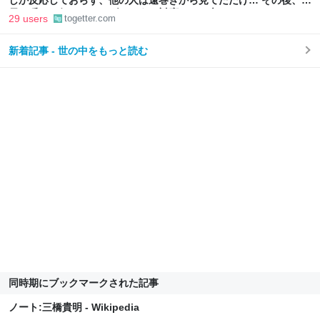
しか反応しておらず、他の人は遠巻きから見てただけ… その後、駅
員を呼びに行ったら、ダルそうに対応され、辛くなった
29 users
togetter.com
新着記事 - 世の中をもっと読む
同時期にブックマークされた記事
ノート:三橋貴明 - Wikipedia