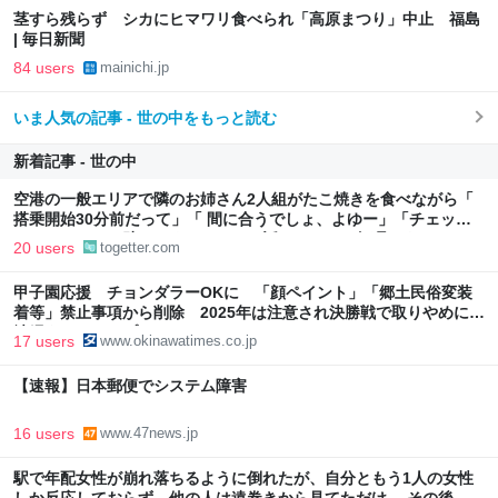
茎すら残らず シカにヒマワリ食べられ「高原まつり」中止 福島
| 毎日新聞
84 users
mainichi.jp
いま人気の記事 - 世の中をもっと読む
新着記事 - 世の中
空港の一般エリアで隣のお姉さん2人組がたこ焼きを食べながら「
搭乗開始30分前だって」「 間に合うでしょ、よゆー」「チェック
インしてるし、助けてくれるよ」と話していた→無理です
20 users
togetter.com
甲子園応援 チョンダラーOKに 「顔ペイント」「郷土民俗変装
着等」禁止事項から削除 2025年は注意され決勝戦で取りやめに |
沖縄タイムス＋プラス
17 users
www.okinawatimes.co.jp
【速報】日本郵便でシステム障害
16 users
www.47news.jp
駅で年配女性が崩れ落ちるように倒れたが、自分ともう1人の女性