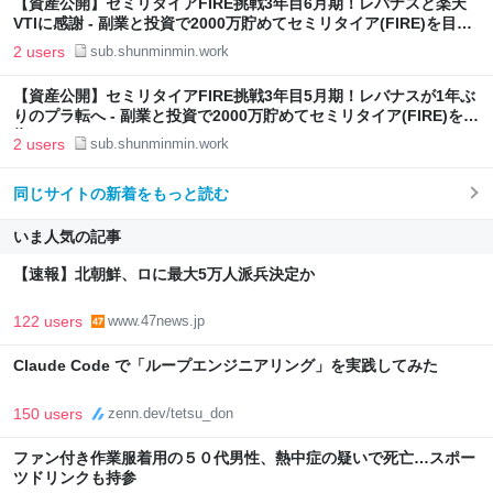
【資産公開】セミリタイアFIRE挑戦3年目6月期！レバナスと楽天
VTIに感謝 - 副業と投資で2000万貯めてセミリタイア(FIRE)を目指
す
2 users
sub.shunminmin.work
【資産公開】セミリタイアFIRE挑戦3年目5月期！レバナスが1年ぶ
りのプラ転へ - 副業と投資で2000万貯めてセミリタイア(FIRE)を目
指す
2 users
sub.shunminmin.work
同じサイトの新着をもっと読む
いま人気の記事
【速報】北朝鮮、ロに最大5万人派兵決定か
122 users
www.47news.jp
Claude Code で「ループエンジニアリング」を実践してみた
150 users
zenn.dev/tetsu_don
ファン付き作業服着用の５０代男性、熱中症の疑いで死亡…スポー
ツドリンクも持参