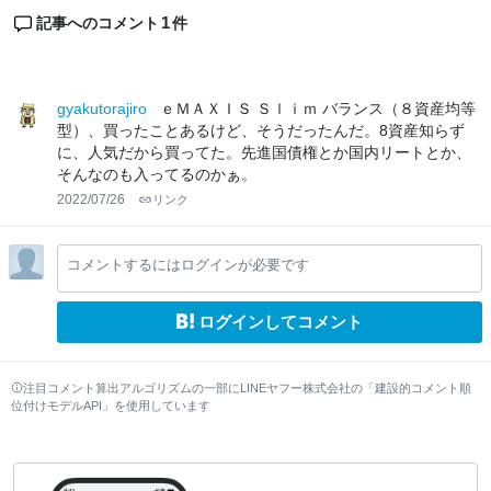
1
記事へのコメント
件
gyakutorajiro
ｅＭＡＸＩＳ Ｓｌｉｍ バランス（８資産均等
型）、買ったことあるけど、そうだったんだ。8資産知らず
に、人気だから買ってた。先進国債権とか国内リートとか、
そんなのも入ってるのかぁ。
2022/07/26
リンク
コメントするにはログインが必要です
ログインしてコメント
注目コメント算出アルゴリズムの一部にLINEヤフー株式会社の「建設的コメント順
位付けモデルAPI」を使用しています