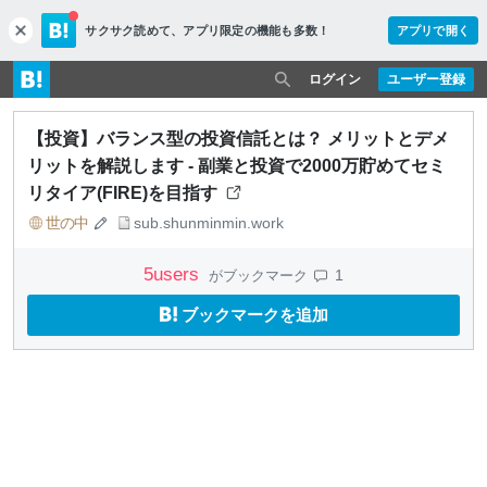
サクサク読めて、
アプリ限定の機能も多数！
アプリで開く
c
l
o
ログイン
ユーザー登録
s
e
【投資】バランス型の投資信託とは？ メリットとデメ
リットを解説します - 副業と投資で2000万貯めてセミ
リタイア(FIRE)を目指す
世の中
sub.shunminmin.work
5
users
1
がブックマーク
ブックマークを追加