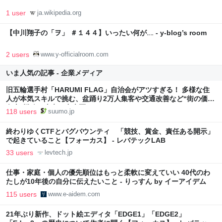
1 user
ja.wikipedia.org
【中川翔子の「ヲ」 ＃１４４】いったい何が‥‥ - y-blog’s room
2 users
www.y-officialroom.com
いま人気の記事 - 企業メディア
旧五輪選手村「HARUMI FLAG」自治会がアツすぎる！ 多様な住
人が本気スキルで挑む、盆踊り2万人集客や交通改善など“街の価値
向上”戦略 東京・中央区
118 users
suumo.jp
終わりゆくCTFとバグバウンティ 「競技、賞金、責任ある開示」
で起きていること【フォーカス】 - レバテックLAB
33 users
levtech.jp
仕事・家庭・個人の優先順位はもっと柔軟に変えていい 40代のわ
たしが10年後の自分に伝えたいこと - りっすん by イーアイデム
115 users
www.e-aidem.com
21年ぶり新作、ドット絵エディタ「EDGE1」「EDGE2」