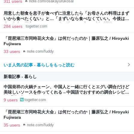
311 users
note.com/osakayurukosal
用意した朝食を息子が食べずに注意したら「お母さんの料理はまず
いから食べたくない」と…「まずいなら食べなくていい。今後は自
分で食事を用意しなさい。お金は渡す」と言った話が議論に
284 users
togetter.com
「琵琶湖三市同時花火大会」は何だったのか｜藤原弘之 / Hiroyuki
Fujiwara
33 users
note.com/fuddy
いま人気の記事 - 暮らしをもっと読む
新着記事 - 暮らし
中国発祥の火鍋チェーン、中国人と一緒に行くとエグい調合だけど
美味しいソースを作ってくれる→中国語でおすすめの調合レシピが
リプ欄に集まる
9 users
togetter.com
「琵琶湖三市同時花火大会」は何だったのか｜藤原弘之 / Hiroyuki
Fujiwara
35 users
note.com/fuddy