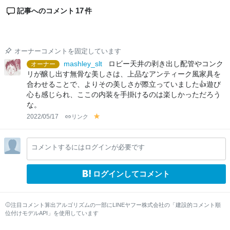
17
記事へのコメント
件
オーナーコメントを固定しています
mashley_slt
ロビー天井の剥き出し配管やコンク
オーナー
リが醸し出す無骨な美しさは、上品なアンティーク風家具を
合わせることで、よりその美しさが際立っていました👍遊び
心も感じられ、ここの内装を手掛けるのは楽しかっただろう
な。
2022/05/17
リンク
y
el
lo
コメントするにはログインが必要です
w
ログインしてコメント
注目コメント算出アルゴリズムの一部にLINEヤフー株式会社の「建設的コメント順
位付けモデルAPI」を使用しています