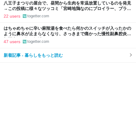
八王子まつりの屋台で、昼間から生肉を常温放置しているのを発見
→この投稿に様々なツッコミ「宮崎地鶏なのにブロイラー、ブラジ
ル産では？」「写真に対して違和感」衛生状態も気になる
22 users
togetter.com
はちゃめちゃに辛い麻辣湯を食べたら何かのスイッチが入ったかの
ように鼻水が止まらなくなり、さっきまで痛かった慢性副鼻腔炎の
顔面痛が一気に解消した
47 users
togetter.com
新着記事 - 暮らしをもっと読む