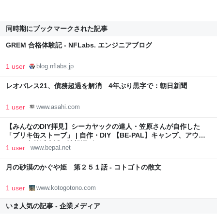
同時期にブックマークされた記事
GREM 合格体験記 - NFLabs. エンジニアブログ
1 user
blog.nflabs.jp
レオパレス21、債務超過を解消 4年ぶり黒字で：朝日新聞
1 user
www.asahi.com
【みんなのDIY拝見】シーカヤックの達人・笠原さんが自作した
「ブリキ缶ストーブ」 | 自作・DIY 【BE-PAL】キャンプ、アウト
ドア、自然派生活の情報源ビーパル
1 user
www.bepal.net
月の砂漠のかぐや姫 第２５１話 - コトゴトの散文
1 user
www.kotogotono.com
いま人気の記事 - 企業メディア