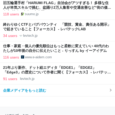
旧五輪選手村「HARUMI FLAG」自治会がアツすぎる！ 多様な住
人が本気スキルで挑む、盆踊り2万人集客や交通改善など“街の価値
向上”戦略 東京・中央区
118 users
suumo.jp
終わりゆくCTFとバグバウンティ 「競技、賞金、責任ある開示」
で起きていること【フォーカス】 - レバテックLAB
34 users
levtech.jp
仕事・家庭・個人の優先順位はもっと柔軟に変えていい 40代のわ
たしが10年後の自分に伝えたいこと - りっすん by イーアイデム
116 users
www.e-aidem.com
21年ぶり新作、ドット絵エディタ「EDGE1」「EDGE2」
「Edge3」の歴史について作者に聞く【フォーカス】 - レバテック
LAB
91 users
levtech.jp
企業メディアをもっと読む