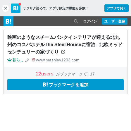
サクサク読めて、
アプリ限定の機能も多数！
アプリで開く
c
l
o
ログイン
ユーザー登録
s
e
映画のようなスチームパンクインテリアが迎える北九
州のコスパホテルThe Steel Houseに宿泊 - 北欧ミッド
センチュリーの家づくり
暮らし
www.mashley1203.com
22
users
17
がブックマーク
ブックマークを追加