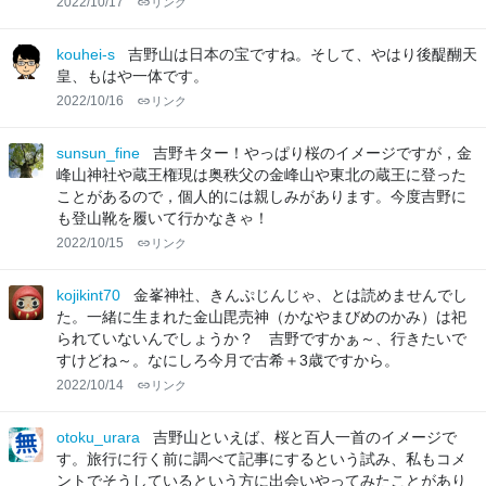
2022/10/17
リンク
kouhei-s
吉野山は日本の宝ですね。そして、やはり後醍醐天
皇、もはや一体です。
2022/10/16
リンク
sunsun_fine
吉野キター！やっぱり桜のイメージですが，金
峰山神社や蔵王権現は奥秩父の金峰山や東北の蔵王に登った
ことがあるので，個人的には親しみがあります。今度吉野に
も登山靴を履いて行かなきゃ！
2022/10/15
リンク
kojikint70
金峯神社、きんぷじんじゃ、とは読めませんでし
た。一緒に生まれた金山毘売神（かなやまびめのかみ）は祀
られていないんでしょうか？ 吉野ですかぁ～、行きたいで
すけどね～。なにしろ今月で古希＋3歳ですから。
2022/10/14
リンク
otoku_urara
吉野山といえば、桜と百人一首のイメージで
す。旅行に行く前に調べて記事にするという試み、私もコメ
ントでそうしているという方に出会いやってみたことがあり