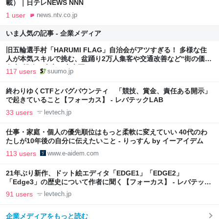
載）｜日テレNEWS NNN
1 user
news.ntv.co.jp
いま人気の記事 - 企業メディア
旧五輪選手村「HARUMI FLAG」自治会がアツすぎる！ 多様な住
人が本気スキルで挑む、盆踊り2万人集客や交通改善など“街の価値
向上”戦略 東京・中央区
117 users
suumo.jp
終わりゆくCTFとバグバウンティ 「競技、賞金、責任ある開示」
で起きていること【フォーカス】 - レバテックLAB
33 users
levtech.jp
仕事・家庭・個人の優先順位はもっと柔軟に変えていい 40代のわ
たしが10年後の自分に伝えたいこと - りっすん by イーアイデム
113 users
www.e-aidem.com
21年ぶり新作、ドット絵エディタ「EDGE1」「EDGE2」
「Edge3」の歴史について作者に聞く【フォーカス】 - レバテック
LAB
91 users
levtech.jp
企業メディアをもっと読む