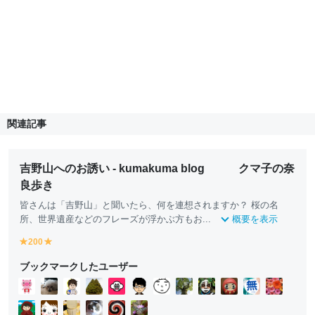
関連記事
吉野山へのお誘い - kumakuma blog クマ子の奈
良歩き
皆さんは「吉野山」と聞いたら、何を連想されますか？ 桜の名
所、世界遺産などのフレーズが浮かぶ方もお...
概要を表示
200
y
y
e
e
ブックマークしたユーザー
ll
ll
o
o
w
w