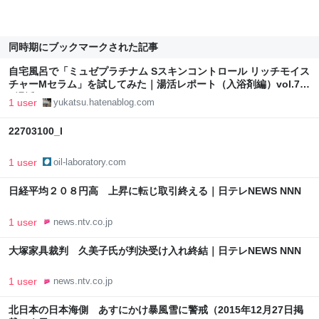
同時期にブックマークされた記事
自宅風呂で「ミュゼプラチナム Sスキンコントロール リッチモイス
チャーMセラム」を試してみた｜湯活レポート（入浴剤編）vol.79
- 湯活のススメ
1 user
yukatsu.hatenablog.com
22703100_l
1 user
oil-laboratory.com
日経平均２０８円高 上昇に転じ取引終える｜日テレNEWS NNN
1 user
news.ntv.co.jp
大塚家具裁判 久美子氏が判決受け入れ終結｜日テレNEWS NNN
1 user
news.ntv.co.jp
北日本の日本海側 あすにかけ暴風雪に警戒（2015年12月27日掲