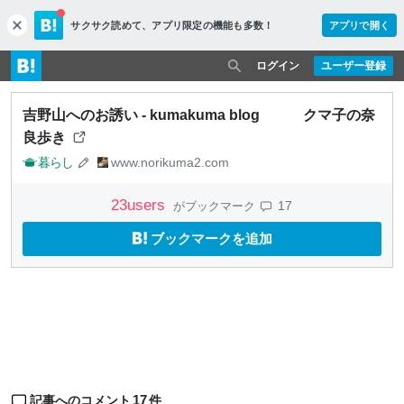
サクサク読めて、
アプリ限定の機能も多数！
アプリで開く
c
l
o
ログイン
ユーザー登録
s
e
吉野山へのお誘い - kumakuma blog クマ子の奈
良歩き
暮らし
www.norikuma2.com
23
users
17
がブックマーク
ブックマークを追加
17
記事へのコメント
件