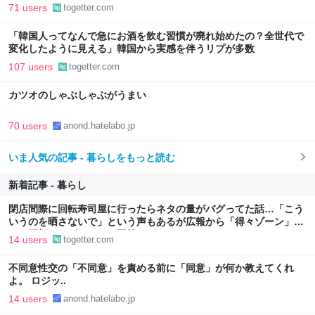
いものが届いた
71 users
togetter.com
「韓国人ってなんで急にお酒を飲む習慣が廃れ始めたの？全世代で
変化したように見える」韓国から実感を伴うリプが多数
107 users
togetter.com
カツオのしゃぶしゃぶがうまい
70 users
anond.hatelabo.jp
いま人気の記事 - 暮らしをもっと読む
新着記事 - 暮らし
閉店間際に回転寿司屋に行ったらネタの量がバグってた話…「こう
いうのを晒さないで」という声もあるが広報から「得々ゾーン」と
いう正規サービスだとの回答も
14 users
togetter.com
不同意性交の「不同意」を責める前に「同意」が何か教えてくれ
よ。 ロジッ..
14 users
anond.hatelabo.jp