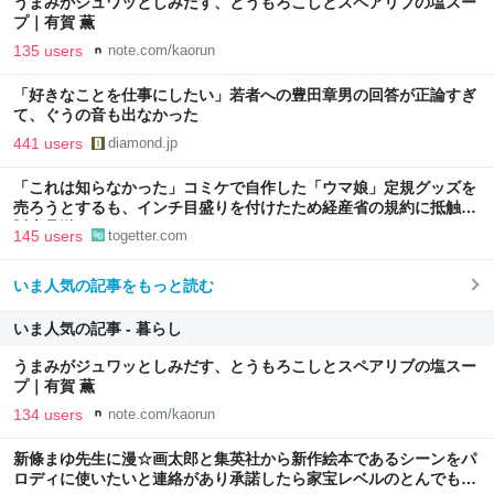
うまみがジュワッとしみだす、とうもろこしとスペアリブの塩スー
プ｜有賀 薫
135 users
note.com/kaorun
「好きなことを仕事にしたい」若者への豊田章男の回答が正論すぎ
て、ぐうの音も出なかった
441 users
diamond.jp
「これは知らなかった」コミケで自作した「ウマ娘」定規グッズを
売ろうとするも、インチ目盛りを付けたため経産省の規約に抵触、
販売見送りに
145 users
togetter.com
いま人気の記事をもっと読む
いま人気の記事 - 暮らし
うまみがジュワッとしみだす、とうもろこしとスペアリブの塩スー
プ｜有賀 薫
134 users
note.com/kaorun
新條まゆ先生に漫☆画太郎と集英社から新作絵本であるシーンをパ
ロディに使いたいと連絡があり承諾したら家宝レベルのとんでもな