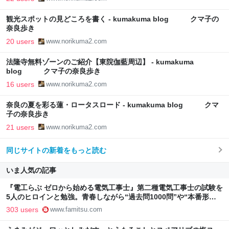
観光スポットの見どころを書く - kumakuma blog クマ子の
奈良歩き
20 users
www.norikuma2.com
法隆寺無料ゾーンのご紹介【東院伽藍周辺】 - kumakuma
blog クマ子の奈良歩き
16 users
www.norikuma2.com
奈良の夏を彩る蓮・ロータスロード - kumakuma blog クマ
子の奈良歩き
21 users
www.norikuma2.com
同じサイトの新着をもっと読む
いま人気の記事
『電工らぶ ゼロから始める電気工事士』第二種電気工事士の試験を
5人のヒロインと勉強。青春しながら“過去問1000問”や“本番形式
CBT模擬試験”で本格的に学べるノベルゲーム | ゲーム・エンタメ
303 users
www.famitsu.com
最新情報のファミ通.com