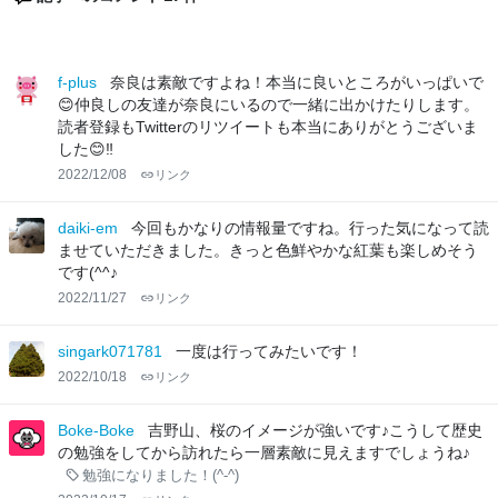
f-plus
奈良は素敵ですよね！本当に良いところがいっぱいで
😊仲良しの友達が奈良にいるので一緒に出かけたりします。
読者登録もTwitterのリツイートも本当にありがとうございま
した😊‼️
2022/12/08
リンク
daiki-em
今回もかなりの情報量ですね。行った気になって読
ませていただきました。きっと色鮮やかな紅葉も楽しめそう
です(^^♪
2022/11/27
リンク
singark071781
一度は行ってみたいです！
2022/10/18
リンク
Boke-Boke
吉野山、桜のイメージが強いです♪こうして歴史
の勉強をしてから訪れたら一層素敵に見えますでしょうね♪
勉強になりました！(^-^)