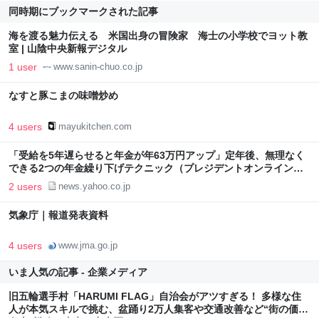
同時期にブックマークされた記事
海を渡る魅力伝える 米国出身の冒険家 海士の小学校でヨット教
室 | 山陰中央新報デジタル
1 user
www.sanin-chuo.co.jp
なすと豚こまの味噌炒め
4 users
mayukitchen.com
「受給を5年遅らせると年金が年63万円アップ」定年後、無理なく
できる2つの年金繰り下げテクニック（プレジデントオンライン） -
Yahoo!ニュース
2 users
news.yahoo.co.jp
気象庁｜報道発表資料
4 users
www.jma.go.jp
いま人気の記事 - 企業メディア
旧五輪選手村「HARUMI FLAG」自治会がアツすぎる！ 多様な住
人が本気スキルで挑む、盆踊り2万人集客や交通改善など“街の価値