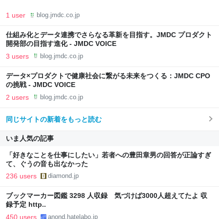
1 user
blog.jmdc.co.jp
仕組み化とデータ連携でさらなる革新を目指す。JMDC プロダクト
開発部の目指す進化 - JMDC VOICE
3 users
blog.jmdc.co.jp
データ×プロダクトで健康社会に繋がる未来をつくる：JMDC CPO
の挑戦 - JMDC VOICE
2 users
blog.jmdc.co.jp
同じサイトの新着をもっと読む
いま人気の記事
「好きなことを仕事にしたい」若者への豊田章男の回答が正論すぎ
て、ぐうの音も出なかった
236 users
diamond.jp
ブックマーカー図鑑 3298 人収録 気づけば3000人超えてたよ 収
録予定 http..
450 users
anond.hatelabo.jp