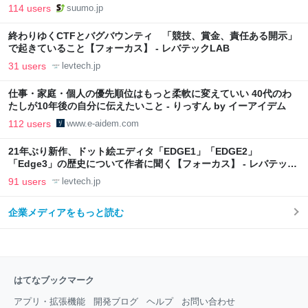
向上”戦略 東京・中央区
114 users
suumo.jp
終わりゆくCTFとバグバウンティ 「競技、賞金、責任ある開示」
で起きていること【フォーカス】 - レバテックLAB
31 users
levtech.jp
仕事・家庭・個人の優先順位はもっと柔軟に変えていい 40代のわ
たしが10年後の自分に伝えたいこと - りっすん by イーアイデム
112 users
www.e-aidem.com
21年ぶり新作、ドット絵エディタ「EDGE1」「EDGE2」
「Edge3」の歴史について作者に聞く【フォーカス】 - レバテック
LAB
91 users
levtech.jp
企業メディアをもっと読む
はてなブックマーク
アプリ・拡張機能
開発ブログ
ヘルプ
お問い合わせ