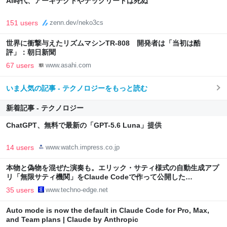
AI時代、アーキテクトやテックリードは死ぬ
151 users
zenn.dev/neko3cs
世界に衝撃与えたリズムマシンTR-808 開発者は「当初は酷
評」：朝日新聞
67 users
www.asahi.com
いま人気の記事 - テクノロジーをもっと読む
新着記事 - テクノロジー
ChatGPT、無料で最新の「GPT-5.6 Luna」提供
14 users
www.watch.impress.co.jp
本物と偽物を混ぜた演奏も。エリック・サティ様式の自動生成アプ
リ「無限サティ機関」をClaude Codeで作って公開した
（CloseBox） | テクノエッジ TechnoEdge
35 users
www.techno-edge.net
Auto mode is now the default in Claude Code for Pro, Max,
and Team plans | Claude by Anthropic