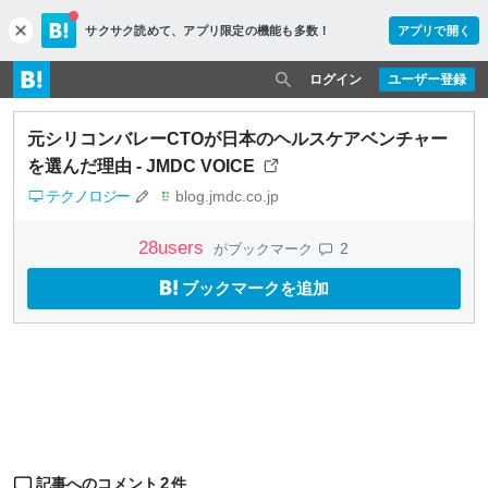
サクサク読めて、
アプリ限定の機能も多数！
アプリで開く
c
l
o
ログイン
ユーザー登録
s
e
元シリコンバレーCTOが日本のヘルスケアベンチャー
を選んだ理由 - JMDC VOICE
テクノロジー
blog.jmdc.co.jp
28
users
2
がブックマーク
ブックマークを追加
2
記事へのコメント
件