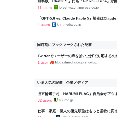
無料版「ChatGPT」にも「GPT-5.6 Lun
限へ／Plus/Proでも「GPT-5.6 Sol」が
11 users
forest.watch.impress.co.jp
「GPT-5.6 vs. Claude Fable 5」勝者は
891st Lap
4 users
kn.itmedia.co.jp
同時期にブックマークされた記事
Twitterでユーザーの声を拾い上げて対応する
SHOW MUST GO ON：オルタナティブ・ブロ
1 user
blogs.itmedia.co.jp/showbiz
いま人気の記事 - 企業メディア
旧五輪選手村「HARUMI FLAG」自治会がア
ルで挑む、盆踊り2万人集客や交通改善など“街
32 users
suumo.jp
区
仕事・家庭・個人の優先順位はもっと柔軟に変えて
後の自分に伝えたいこと - りっすん by イーア