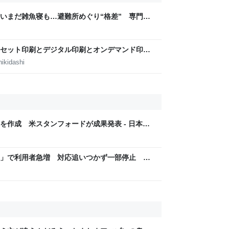
いまだ雑魚寝も…避難所めぐり“格差” 専門家
8年熊本地震｜FNNプライムオンライン
セット印刷とデジタル印刷とオンデマンド印刷
田淳子
ikidashi
を作成 米スタンフォードが成果発表 - 日本経
ア」で利用者急増 対応追いつかず一部停止
リに」