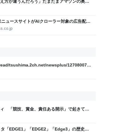
え方が違うんだろう」たまたまアマゾンの奥地
住民の人に、どんな幽霊がいるのか聞いたら、
た話
米ニュースサイトがAIクローラー対象の広告配信
ss.co.jp
read/tsushima.2ch.net/newsplus/1270800718
ティ 「競技、賞金、責任ある開示」で起きてい
ックLAB
「EDGE1」「EDGE2」「Edge3」の歴史に
 - レバテックLAB