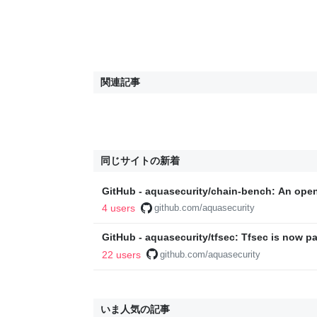
関連記事
同じサイトの新着
GitHub - aquasecurity/chain-bench: An open
your software supply chain stack for securi
4 users
github.com/aquasecurity
new CIS Software Supply Chain benchmark.
GitHub - aquasecurity/tfsec: Tfsec is now par
22 users
github.com/aquasecurity
いま人気の記事