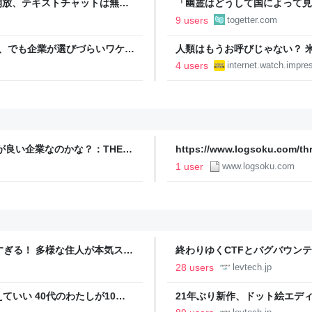
a」が開放、テキストチャットは無制
「幽霊はどうして国によって見
強化、即答・熟考をスライダーで調整
にロケに行く事があったので先
9 users
togetter.com
予想だにしない答えが返ってき
Claude、でも企業が選びづらいワケ：
人類はもうお呼びじゃない？ 
を開始【やじうまWatch】
4 users
internet.watch.impre
のが良い企業なのかな？：THE
https://www.logsoku.com/th
グ
/
1 user
www.logsoku.com
ツすぎる！ 多様な住人が本気スキ
終わりゆくCTFとバグバウン
の価値向上”戦略 東京・中央
ること【フォーカス】 - レバテ
28 users
levtech.jp
いい 40代のわたしが10年
21年ぶり新作、ドット絵エディタ
イデム
ついて作者に聞く【フォーカス】