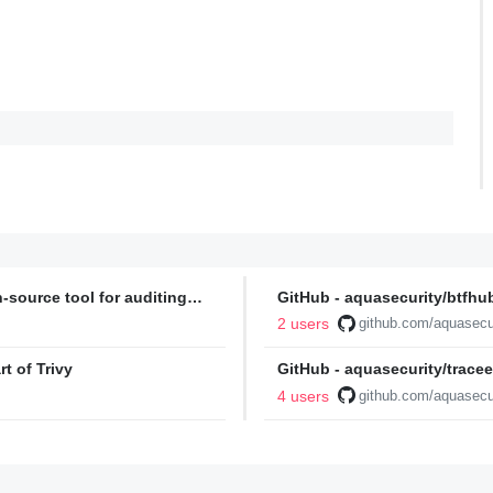
-source tool for auditing
GitHub - aquasecurity/btfhu
ty compliance based on a
Archive repository, supplies 
2 users
github.com/aquasecu
native support for embedded 
kernels without built-in BTF
t of Trivy
GitHub - aquasecurity/trace
using eBPF
4 users
github.com/aquasecu