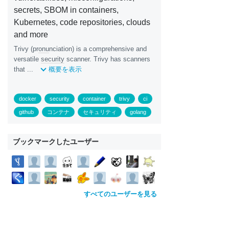
secrets, SBOM in containers,
Kubernetes, code repositories, clouds
and more
Trivy (pr
onu
nciation) is a comprehensive and
versatile
security
scanner. Trivy has scanners
that ...
概要を表示
docker
security
container
trivy
ci
github
コンテナ
セキュリティ
golang
ブックマークしたユーザー
すべてのユーザーを見る