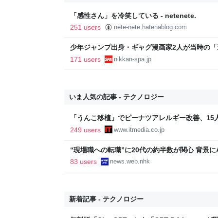
「感性さん」を冷笑している - netenete.
251 users
nete-nete.hatenablog.com
少年ジャンプ出身・ギャグ漫画家2人が当時の
返る。「ヘルニアで入院しても原稿は落とさない」
171 users
nikkan-spa.jp
SPA!
いま人気の記事 - テクノロジー
「うんこ移植」でピーナツアレルギー改善、15
に ヒトの実証は初 Science系列誌掲載
249 users
www.itmedia.co.jp
“現場職への転職”に20代の約半数が関心 背景にA
83 users
news.web.nhk
新着記事 - テクノロジー