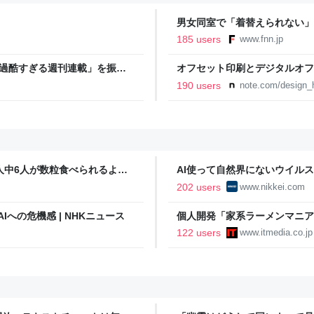
男女同室で「着替えられない」
「標準化されていない」 令和
185 users
www.fnn.jp
「過酷すぎる週刊連載」を振り
オフセット印刷とデジタルオフ
ストイックな舞台裏 | 日刊
と。｜デザインのひきだし 津
190 users
note.com/design_h
人中6人が数粒食べられるよう
AI使って自然界にないウイルス
済新聞
202 users
www.nikkei.com
Iへの危機感 | NHKニュース
個人開発「家系ラーメンマニ
「より信頼していただけるアプ
122 users
www.itmedia.co.jp