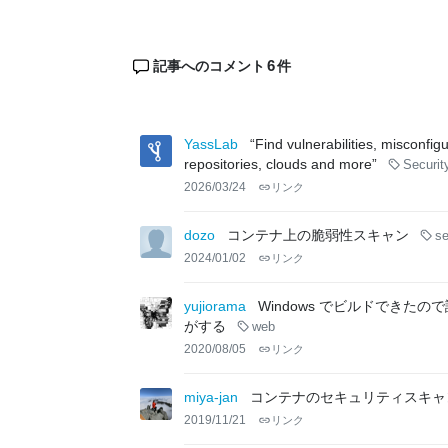
6
記事へのコメント
件
YassLab
“Find vulnerabilities, misconfi
repositories, clouds and more”
Securit
2026/03/24
リンク
dozo
コンテナ上の脆弱性スキャン
se
2024/01/02
リンク
yujiorama
Windows でビルドできたので試
がする
web
2020/08/05
リンク
miya-jan
コンテナのセキュリティスキャ
2019/11/21
リンク