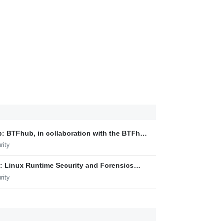
b: BTFhub, in collaboration with the BTFhub
BTF files for all published kernels that lack
rity
BTF. This joint effort ensures that even
 support can
e: Linux Runtime Security and Forensics
rity