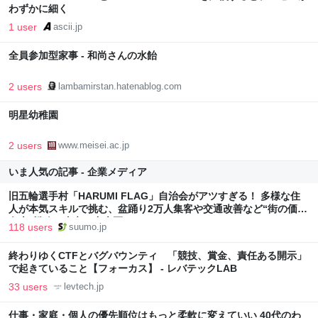
わずかに細く
1 user
ascii.jp
全員参加型家事 - 和尚さんの水飴
2 users
lambamirstan.hatenablog.com
明星幼稚園
2 users
www.meisei.ac.jp
いま人気の記事 - 企業メディア
旧五輪選手村「HARUMI FLAG」自治会がアツすぎる！ 多様な住
人が本気スキルで挑む、盆踊り2万人集客や交通改善など“街の価値
向上”戦略 東京・中央区
118 users
suumo.jp
終わりゆくCTFとバグバウンティ 「競技、賞金、責任ある開示」
で起きていること【フォーカス】 - レバテックLAB
33 users
levtech.jp
仕事・家庭・個人の優先順位はもっと柔軟に変えていい 40代のわ