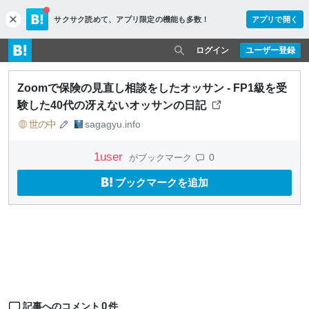
サクサク読めて、
アプリ限定の機能も多数！
アプリで開く
c
l
o
ログイン
ユーザー登録
s
e
Zoomで保険の見直し相談をしたオッサン - FP1級を受
験した40代の冴えないオッサンの日記
世の中
sagagyu.info
1
user
0
がブックマーク
ブックマークを追加
0
記事へのコメント
件