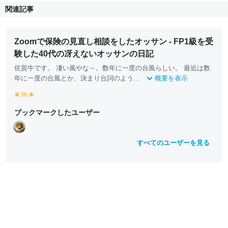
関連記事
Zoomで保険の見直し相談をしたオッサン - FP1級を受
験した40代の冴えないオッサンの日記
佐賀牛です。 凄い風やな～。数年に一度の台風らしい。 最近は数
年に一度の台風とか、決まり台詞のよう...
概要を表示
36
y
y
e
e
ブックマークしたユーザー
ll
ll
o
o
w
w
すべてのユーザーを見る