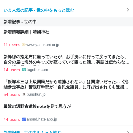
いま人気の記事 - 世の中をもっと読む
新着記事 - 世の中
新着情報詳細｜靖國神社
11 users
www.yasukuni.or.jp
新幹線の指定席に座っていたが、お手洗いに行って戻ってきたら、
自分の席に海外のキッズが座っていて困った話… 英語は伝わらない
し、親は周りに見当たらなかった
14 users
togetter.com
「飯塚幸三は上級国民だから逮捕されない」は間違いだった…《池
袋暴走事故》警視庁幹部が「自民党議員」に呼び出されても逮捕を
見送った理由 | 文春オンライン
54 users
bunshun.jp
最近の辺野古遺族noteを見て思うが
44 users
anond.hatelabo.jp
新着記事 - 世の中をもっと読む