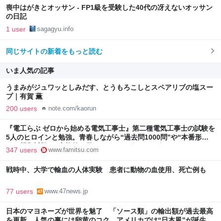
喪中はがきとオッサン - FP1級を受験した40代の冴えないオッサン
の日記
1 user
sagagyu.info
同じサイトの新着をもっと読む
いま人気の記事
うまみがジュワッとしみだす、とうもろこしとスペアリブの塩スー
プ｜有賀 薫
200 users
note.com/kaorun
『電工らぶ ゼロから始める電気工事士』第二種電気工事士の試験を
5人のヒロインと勉強。青春しながら“過去問1000問”や“本番形式
CBT模擬試験”で本格的に学べるノベルゲーム | ゲーム・エンタメ
347 users
www.famitsu.com
最新情報のファミ通.com
戦時中、大学で輸血の人体実験 患者に動物の血使用、死亡例も
77 users
www.47news.jp
日本のマヨネーズが世界を魅了 「ソース類」の輸出額が過去最高
を更新 人気の裏には卵黄のコク アメリカでは“日本風”が誕生｜