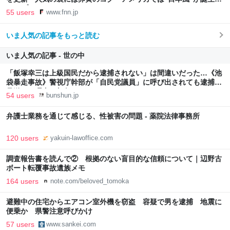
FNNプライムオンライン
55 users
www.fnn.jp
いま人気の記事をもっと読む
いま人気の記事 - 世の中
「飯塚幸三は上級国民だから逮捕されない」は間違いだった…《池
袋暴走事故》警視庁幹部が「自民党議員」に呼び出されても逮捕を
見送った理由 | 文春オンライン
54 users
bunshun.jp
弁護士業務を通じて感じる、性被害の問題 - 薬院法律事務所
120 users
yakuin-lawoffice.com
調査報告書を読んで② 根拠のない盲目的な信頼について｜辺野古
ボート転覆事故遺族メモ
164 users
note.com/beloved_tomoka
避難中の住宅からエアコン室外機を窃盗 容疑で男を逮捕 地震に
便乗か 県警注意呼びかけ
57 users
www.sankei.com