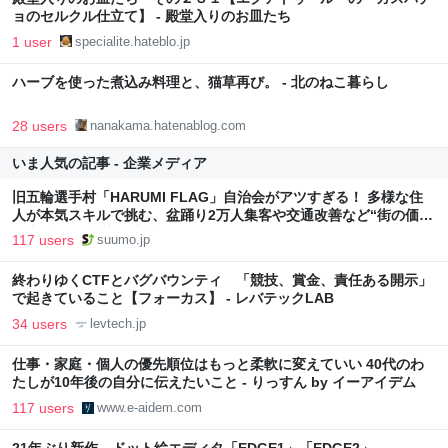
ョのセルクル仕立て】 - 殿堂入りのお皿たち
1 user
specialite.hateblo.jp
ハーブを使った煮込み料理と、猫草再び。 - 北のねこ暮らし
28 users
nanakama.hatenablog.com
いま人気の記事 - 企業メディア
旧五輪選手村「HARUMI FLAG」自治会がアツすぎる！ 多様な住
人が本気スキルで挑む、盆踊り2万人集客や交通改善など“街の価値
向上”戦略 東京・中央区
117 users
suumo.jp
終わりゆくCTFとバグバウンティ 「競技、賞金、責任ある開示」
で起きていること【フォーカス】 - レバテックLAB
34 users
levtech.jp
仕事・家庭・個人の優先順位はもっと柔軟に変えていい 40代のわ
たしが10年後の自分に伝えたいこと - りっすん by イーアイデム
117 users
www.e-aidem.com