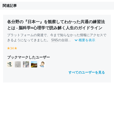
関連記事
各分野の『日本一』を観察してわかった共通の練習法
とは - 脳科学×心理学で読み解く人生のガイドライン
プラットフォームの発達で、今まで知らなかった情報にアクセスで
きるようになってきました。
SNS
の台頭...
概要を表示
34
y
y
e
e
ブックマークしたユーザー
ll
ll
o
o
w
w
すべてのユーザーを見る