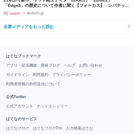
21年ぶり新作、ドット絵エディタ「EDGE1」「EDGE2」
「Edge3」の歴史について作者に聞く【フォーカス】 - レバテック
LAB
91 users
levtech.jp
企業メディアをもっと読む
はてなブックマーク
アプリ・拡張機能
開発ブログ
ヘルプ
お問い合わせ
ガイドライン
利用規約
プライバシーポリシー
利用者情報の外部送信について
公式Twitter
公式アカウント
ホットエントリー
はてなのサービス
はてなブログ
はてなブログPro
人力検索はてな