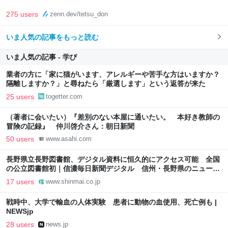
275 users
zenn.dev/tetsu_don
いま人気の記事をもっと読む
いま人気の記事 - 学び
業者の方に「家に猫がいます、アレルギーや苦手な方はいますか？
隔離しますか？」と尋ねたら「厳選します」という返答が来た
25 users
togetter.com
（著者に会いたい）『差別のない本屋に通いたい。 本好き教師の
冒険の記録』 仲川啓介さん：朝日新聞
50 users
www.asahi.com
長野県立長野図書館、デジタル資料に恒久的にアクセス可能 全国
の公立図書館初｜信濃毎日新聞デジタル 信州・長野県のニュース
サイト
17 users
www.shinmai.co.jp
戦時中、大学で輸血の人体実験 患者に動物の血使用、死亡例も |
NEWSjp
28 users
news.jp