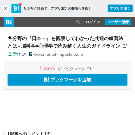
サクサク読めて、
アプリ限定の機能も多数！
アプリで開く
c
l
o
ログイン
ユーザー登録
s
e
各分野の『日本一』を観察してわかった共通の練習法
とは - 脳科学×心理学で読み解く人生のガイドライン
学び
www.mental-imposter.com
5
users
1
がブックマーク
ブックマークを追加
1
記事へのコメント
件