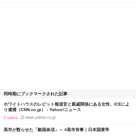
同時期にブックマークされた記事
ホワイトハウスのレビット報道官と親戚関係にある女性、ICEによ
り逮捕（CNN.co.jp） - Yahoo!ニュース
2 users
news.yahoo.co.jp
高市が甦らせた「敵国条項」～ #高市有事｜日本国黄帝