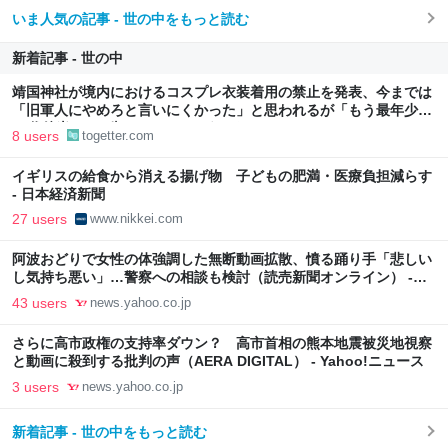
いま人気の記事 - 世の中をもっと読む
新着記事 - 世の中
靖国神社が境内におけるコスプレ衣装着用の禁止を発表、今までは
「旧軍人にやめろと言いにくかった」と思われるが「もう最年少で
90代後半や100歳オーバーだろうしなぁ」
8 users
togetter.com
イギリスの給食から消える揚げ物 子どもの肥満・医療負担減らす
- 日本経済新聞
27 users
www.nikkei.com
阿波おどりで女性の体強調した無断動画拡散、憤る踊り手「悲しい
し気持ち悪い」…警察への相談も検討（読売新聞オンライン） -
Yahoo!ニュース
43 users
news.yahoo.co.jp
さらに高市政権の支持率ダウン？ 高市首相の熊本地震被災地視察
と動画に殺到する批判の声（AERA DIGITAL） - Yahoo!ニュース
3 users
news.yahoo.co.jp
新着記事 - 世の中をもっと読む