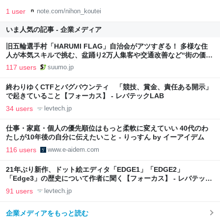
1 user
note.com/nihon_koutei
いま人気の記事 - 企業メディア
旧五輪選手村「HARUMI FLAG」自治会がアツすぎる！ 多様な住
人が本気スキルで挑む、盆踊り2万人集客や交通改善など“街の価値
向上”戦略 東京・中央区
117 users
suumo.jp
終わりゆくCTFとバグバウンティ 「競技、賞金、責任ある開示」
で起きていること【フォーカス】 - レバテックLAB
34 users
levtech.jp
仕事・家庭・個人の優先順位はもっと柔軟に変えていい 40代のわ
たしが10年後の自分に伝えたいこと - りっすん by イーアイデム
116 users
www.e-aidem.com
21年ぶり新作、ドット絵エディタ「EDGE1」「EDGE2」
「Edge3」の歴史について作者に聞く【フォーカス】 - レバテック
LAB
91 users
levtech.jp
企業メディアをもっと読む