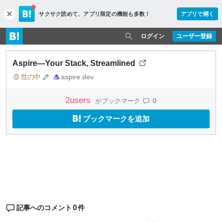
サクサク読めて、
アプリ限定の機能も多数！
アプリで開く
c
l
o
ログイン
ユーザー登録
s
e
Aspire—Your Stack, Streamlined
世の中
aspire.dev
2
users
0
がブックマーク
ブックマークを追加
0
記事へのコメント
件