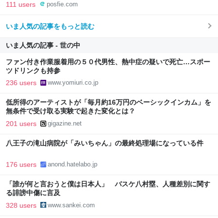
と思ってます 一手をじっくり考えられたり、途中で休憩したりでき
111 users
posfie.com
るのがターン制の良さじゃないですか もっとターン制を煮詰めて欲
しい→「既出だと思うがここはオクトパストラベラーを推したい
いま人気の記事をもっと読む
(´・ω・｀)」
いま人気の記事 - 世の中
ファン付き作業服着用の５０代男性、熱中症の疑いで死亡…スポー
ツドリンクも持参
236 users
www.yomiuri.co.jp
低所得のアーティストが「毎月約16万円のベーシックインカム」を
無条件で受け取る実験で起きた変化とは？
201 users
gigazine.net
八王子の滝山病院が「みいちゃん」の最終処理場になっている件
176 users
anond.hatelabo.jp
「誰が何と言おうと僕は日本人」 バスケ八村塁、人種差別に関す
る誹謗中傷に言及
328 users
www.sankei.com