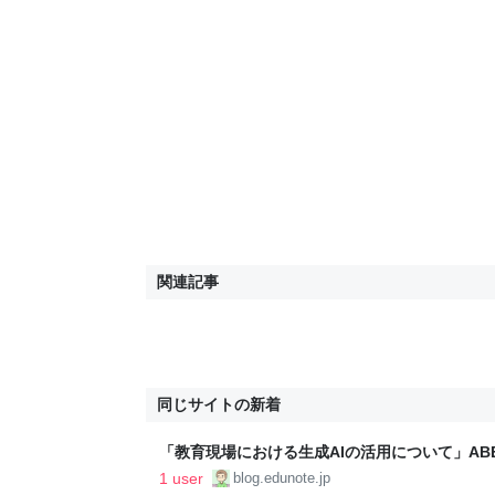
関連記事
同じサイトの新着
「教育現場における生成AIの活用について」ABEM
こと - うまくできたかなぁ - パパ教員の戯れ言
1 user
blog.edunote.jp