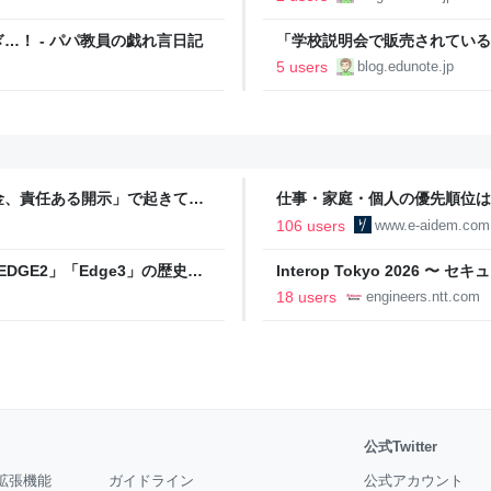
！ - パパ教員の戯れ言日記
「学校説明会で販売されている
げようと違う場所で買うのはアリ
5 users
blog.edunote.jp
金、責任ある開示」で起きてい
仕事・家庭・個人の優先順位は
の自分に伝えたいこと - りっす
106 users
www.e-aidem.com
DGE2」「Edge3」の歴史に
Interop Tokyo 2026
AB
への取り組み 〜 - NTT docomo B
18 users
engineers.ntt.com
公式Twitter
拡張機能
ガイドライン
公式アカウント