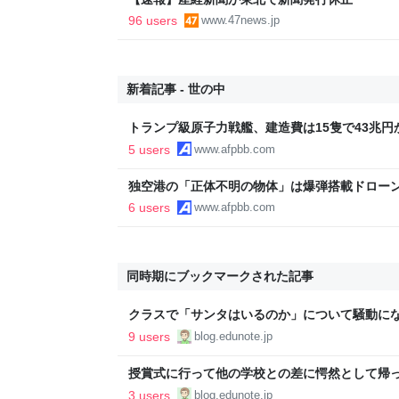
96 users
www.47news.jp
新着記事 - 世の中
トランプ級原子力戦艦、建造費は15隻で43兆円
5 users
www.afpbb.com
独空港の「正体不明の物体」は爆弾搭載ドローン
6 users
www.afpbb.com
同時期にブックマークされた記事
クラスで「サンタはいるのか」について騒動になっ
9 users
blog.edunote.jp
授賞式に行って他の学校との差に愕然として帰って
記
3 users
blog.edunote.jp