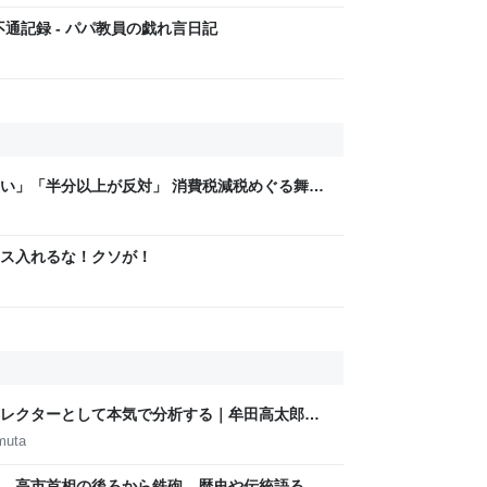
不通記録 - パパ教員の戯れ言日記
い」「半分以上が反対」 消費税減税めぐる舞台
と本音【スポットライト】｜FNNプライムオン
ス入れるな！クソが！
レクターとして本気で分析する｜牟田高太郎｜
muta
 高市首相の後ろから鉄砲 歴史や伝統語る資