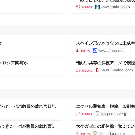
格はあるか 阿比留瑠比の極言
92 users
www.sankei.com
か
スペイン飛び地セウタに未成年
急支援要請
4 users
www.afpbb.com
 ロシア関与か
“獣人”共存の深夜アニメで喫
議論「紛らわしいことは放送し
17 users
news.livedoor.com
た - パパ教員の戯れ言日記
エクセル通知表、脱稿、印刷完
19 users
blog.edunote.jp
きた - パパ教員の戯れ言日
大ケガゼロの組体操 - 覚えて
記
2 users
blog.edunote.jp