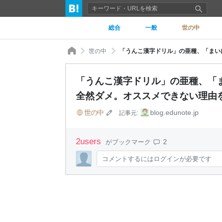
総合
一般
世の中
世の中
「うんこ漢字ドリル」の亜種、「
全然ダメ。オススメできない理由を
世の中
blog.edunote.jp
記事元:
2
users
2
がブックマーク
コメントするにはログインが必要です