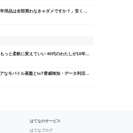
学用品は全部買わなきゃダメですか？」安く上
なのか - パパ教員の戯れ言日記
もっと柔軟に変えていい 40代のわたしが10年後
ん by イーアイデム
 〜 セキュアなモバイル基盤とIoT脅威検知・データ利活用
usiness Engineers' Blog
はてなのサービス
はてなブログ