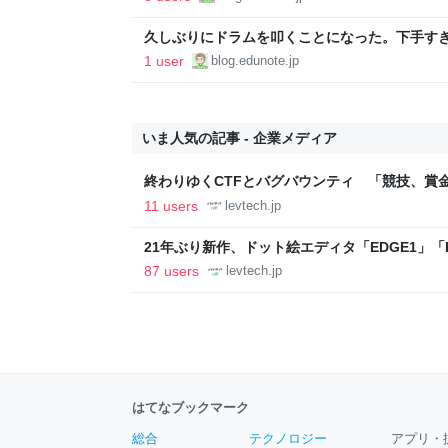
久しぶりにドラムを叩くことになった。下手すぎ…
1 user
blog.edunote.jp
いま人気の記事 - 企業メディア
終わりゆくCTFとバグバウンティ 「競技、賞
ること【フォーカス】 - レバテックLAB
11 users
levtech.jp
21年ぶり新作、ドット絵エディタ「EDGE1」「E
ついて作者に聞く【フォーカス】 - レバテックL
87 users
levtech.jp
はてなブックマーク
総合
テクノロジー
アプリ・