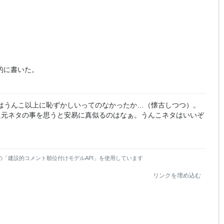
的に書いた。
はうんこ以上に恥ずかしいってのなかったか…（懐古しつつ）。
た元ネタの事を思うと安易に真似るのはなぁ。うんこネタはいいぞ
の「建設的コメント順位付けモデルAPI」を使用しています
リンクを埋め込む