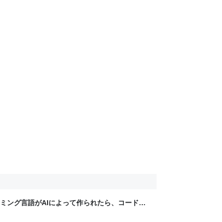
ミング言語がAIによって作られたら、コードの
教員の戯れ言日記