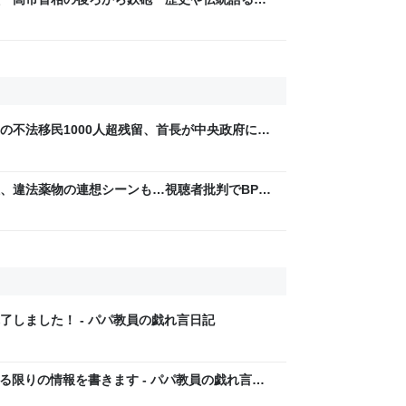
御免
の不法移民1000人超残留、首長が中央政府に緊
煙、違法薬物の連想シーンも…視聴者批判でBPO
ないほうが」 - ライブドアニュース
了しました！ - パパ教員の戯れ言日記
いる限りの情報を書きます - パパ教員の戯れ言日