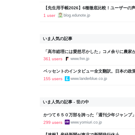
【先生用手帳2026】6種徹底比較！ユーザーの
れ？ - パパ教員の戯れ言日記
1 user
blog.edunote.jp
いま人気の記事
「高市総理には愛想尽かした」コメ余りに農家
以下に…肥料代や燃料代は高騰「今年でやめる」
361 users
www.fnn.jp
イン
ベッセントのインタビュー全文翻訳。日本の政
いる
155 users
www.landerblue.co.jp
いま人気の記事 - 世の中
かつて６５０万部を誇った「週刊少年ジャンプ
割れ…国内の紙雑誌で「１００万部超」ゼロに
299 users
www.yomiuri.co.jp
【速報】産経新聞が東北で新聞発行休止