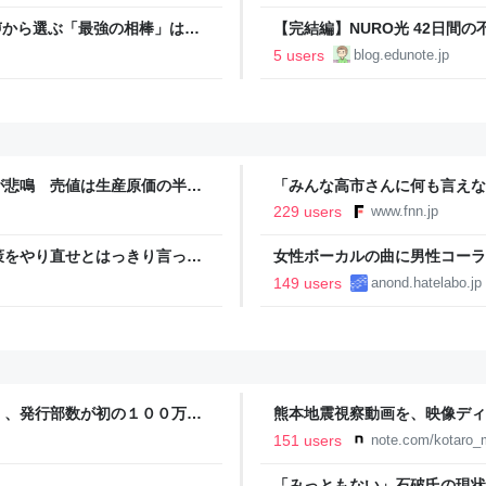
声から選ぶ「最強の相棒」はど
【完結編】NURO光 42日間の
5 users
blog.edunote.jp
が悲鳴 売値は生産原価の半分
「みんな高市さんに何も言えな
農家も｜FNNプライムオンラ
裏 自民党内でくすぶる慎重論
229 users
www.fnn.jp
ライン
策をやり直せとはっきり言って
女性ボーカルの曲に男性コーラ
149 users
anond.hatelabo.jp
」、発行部数が初の１００万部
熊本地震視察動画を、映像ディ
映像で、想いをつなぐ
151 users
note.com/kotaro_
「みっともない」石破氏の現状