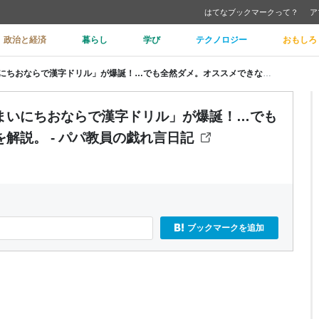
はてなブックマークって？
ア
政治と経済
暮らし
学び
テクノロジー
おもしろ
「うんこ漢字ドリル」の亜種、「まいにちおならで漢字ドリル」が爆誕！…でも全然ダメ。オススメできない理由を解説。 - パパ教員の戯れ言日記
まいにちおならで漢字ドリル」が爆誕！…でも
解説。 - パパ教員の戯れ言日記
ブックマークを追加