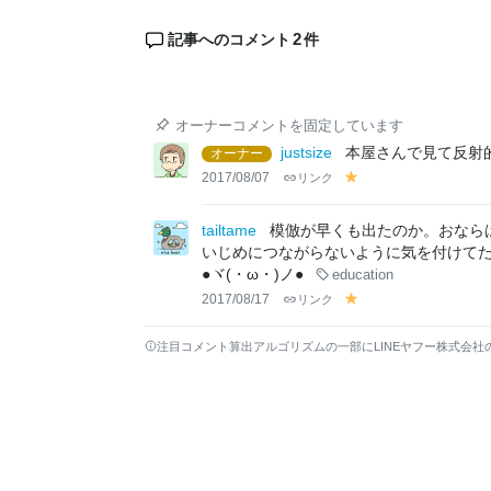
2
記事へのコメント
件
オーナーコメントを固定しています
justsize
本屋さんで見て反射
オーナー
2017/08/07
リンク
y
el
lo
tailtame
模倣が早くも出たのか。おなら
w
いじめにつながらないように気を付けて
●ヾ(・ω・)ノ●
education
2017/08/17
リンク
y
el
lo
注目コメント算出アルゴリズムの一部にLINEヤフー株式会社
w