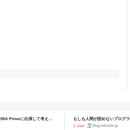
A Primeに出演して考えた
もしも人間が読めないプログラ
日記
質は誰が担保するのか - パパ
1 user
blog.edunote.jp