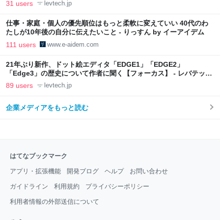
31 users
levtech.jp
仕事・家庭・個人の優先順位はもっと柔軟に変えていい 40代のわ
たしが10年後の自分に伝えたいこと - りっすん by イーアイデム
111 users
www.e-aidem.com
21年ぶり新作、ドット絵エディタ「EDGE1」「EDGE2」
「Edge3」の歴史について作者に聞く【フォーカス】 - レバテック
LAB
89 users
levtech.jp
企業メディアをもっと読む
はてなブックマーク
アプリ・拡張機能
開発ブログ
ヘルプ
お問い合わせ
ガイドライン
利用規約
プライバシーポリシー
利用者情報の外部送信について