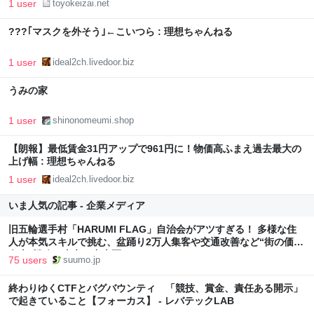
1 user
toyokeizai.net
???｢マスクを外そう｣←こいつら : 理想ちゃんねる
1 user
ideal2ch.livedoor.biz
うみの家
1 user
shinonomeumi.shop
【朗報】最低賃金31円アップで961円に！物価高ふまえ過去最大の
上げ幅 : 理想ちゃんねる
1 user
ideal2ch.livedoor.biz
いま人気の記事 - 企業メディア
旧五輪選手村「HARUMI FLAG」自治会がアツすぎる！ 多様な住
人が本気スキルで挑む、盆踊り2万人集客や交通改善など“街の価値
向上”戦略 東京・中央区
75 users
suumo.jp
終わりゆくCTFとバグバウンティ 「競技、賞金、責任ある開示」
で起きていること【フォーカス】 - レバテックLAB