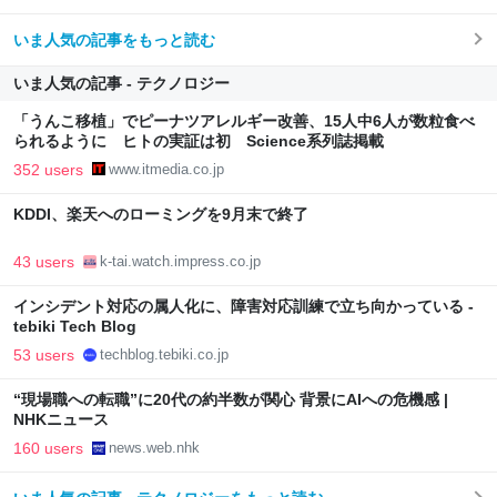
ス） - Yahoo!ニュース
いま人気の記事をもっと読む
いま人気の記事 - テクノロジー
「うんこ移植」でピーナツアレルギー改善、15人中6人が数粒食べ
られるように ヒトの実証は初 Science系列誌掲載
352 users
www.itmedia.co.jp
KDDI、楽天へのローミングを9月末で終了
43 users
k-tai.watch.impress.co.jp
インシデント対応の属人化に、障害対応訓練で立ち向かっている -
tebiki Tech Blog
53 users
techblog.tebiki.co.jp
“現場職への転職”に20代の約半数が関心 背景にAIへの危機感 |
NHKニュース
160 users
news.web.nhk