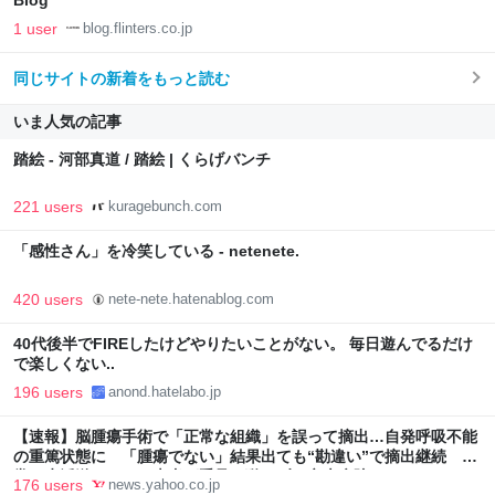
Blog
1 user
blog.flinters.co.jp
同じサイトの新着をもっと読む
いま人気の記事
踏絵 - 河部真道 / 踏絵 | くらげバンチ
221 users
kuragebunch.com
「感性さん」を冷笑している - netenete.
420 users
nete-nete.hatenablog.com
40代後半でFIREしたけどやりたいことがない。 毎日遊んでるだけ
で楽しくない..
196 users
anond.hatelabo.jp
【速報】脳腫瘍手術で「正常な組織」を誤って摘出…自発呼吸不能
の重篤状態に 「腫瘍でない」結果出ても“勘違い”で摘出継続 通
常の生活送っていた患者が手足も動かず 京大病院（MBSニュー
176 users
news.yahoo.co.jp