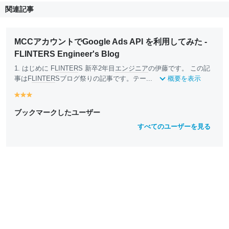
関連記事
MCCアカウントでGoogle Ads API を利用してみた -
FLINTERS Engineer's Blog
1. はじめに F
LINTER
S 新卒2年目
エンジニア
の伊藤です。 この記
事はF
LINTER
Sブログ祭りの記事です。テー...
概要を表示
y
y
y
e
e
e
ブックマークしたユーザー
ll
ll
ll
o
o
o
すべてのユーザーを見る
w
w
w