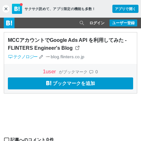
サクサク読めて、
アプリ限定の機能も多数！
アプリで開く
c
l
o
ログイン
ユーザー登録
s
e
MCCアカウントでGoogle Ads API を利用してみた -
FLINTERS Engineer's Blog
テクノロジー
blog.flinters.co.jp
1
user
0
がブックマーク
ブックマークを追加
0
記事へのコメント
件