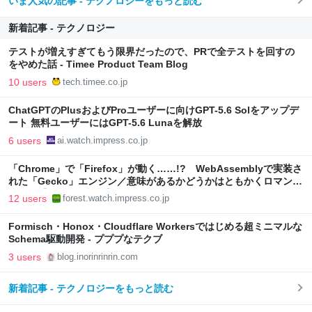
いま人気の記事 - テクノロジーをもっと読む
新着記事 - テクノロジー
テストが増えすぎてもう限界だったので、PRで全テストを回すの
をやめた話 - Timee Product Team Blog
10 users
tech.timee.co.jp
ChatGPTのPlusおよびProユーザーに向けGPT-5.6 Solをアップデ
ート 無料ユーザーにはGPT-5.6 Lunaを解放
6 users
ai.watch.impress.co.jp
「Chrome」で「Firefox」が動く……!? WebAssemblyで実装さ
れた「Gecko」エンジン／意味があるかどうかはともかくロマンた
っぷり【やじうまの杜】
12 users
forest.watch.impress.co.jp
Formisch・Honox・Cloudflare Workersではじめる超ミニマルな
Schema駆動開発 - プププなテクブ
3 users
blog.inorinrinrin.com
新着記事 - テクノロジーをもっと読む