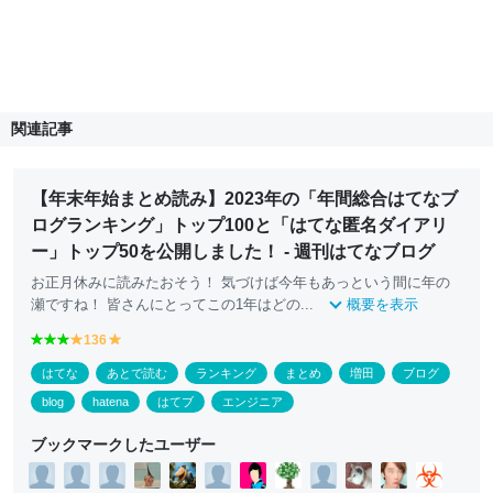
関連記事
【年末年始まとめ読み】2023年の「年間総合はてなブ
ログランキング」トップ100と「はてな匿名ダイアリ
ー」トップ50を公開しました！ - 週刊はてなブログ
お正月休みに読みたおそう！ 気づけば今年もあっという間に年の
瀬ですね！ 皆さんにとってこの1年はどの...
概要を表示
g
g
g
136
y
y
r
r
r
e
e
はてな
あとで読む
ランキング
まとめ
増田
ブログ
e
e
e
ll
ll
e
e
e
o
o
blog
hatena
はてブ
エンジニア
n
n
n
w
w
ブックマークしたユーザー