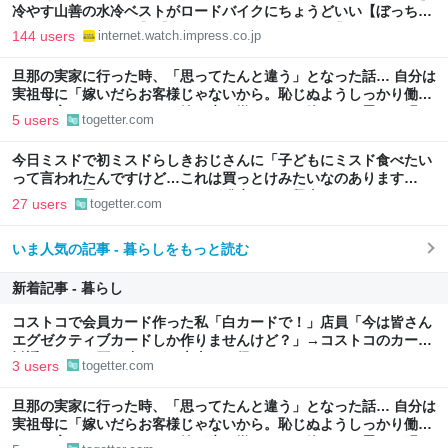
冷やす山善の水冷ベストがロードバイクにちょうどいい【ぼっち・
ざ・ろーど！その14】【空いた時間でなにしてる？】
144 users
internet.watch.impress.co.jp
旦那の実家に行った時、「思ってたんと違う」となった話… 自分は
実祖母に「嫁いだらお客様じゃないから。恥じぬようしっかり働
け」と言われていたので、嫁ぎ先で嫌われたら終わりと思い、張り
5 users
togetter.com
切っていた
今日ミスドで初ミスドらしきおじさんに「子どもにミスド食べたい
って言われたんですけど…これは買っとけみたいなのあります
か…？」と尋ねられるイベントが発生して、興奮した
27 users
togetter.com
いま人気の記事 - 暮らしをもっと読む
新着記事 - 暮らし
コストコで会員カード作った私「白カードで！」店員「今は皆さん
エグゼクティブカードしか作りませんけど？」→コストコのカード
勧誘はやたら圧が強いが、本当にお得なの？
3 users
togetter.com
旦那の実家に行った時、「思ってたんと違う」となった話… 自分は
実祖母に「嫁いだらお客様じゃないから。恥じぬようしっかり働
け」と言われていたので、嫁ぎ先で嫌われたら終わりと思い、張り