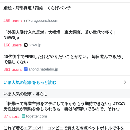
踏絵 - 河部真道 / 踏絵 | くらげバンチ
459 users
kuragebunch.com
「外国人受け入れ反対」大幅増 東大調査、若い世代で多く |
NEWSjp
166 users
news.jp
40代後半でFIREしたけどやりたいことがない。 毎日遊んでるだけ
で楽しくない..
361 users
anond.hatelabo.jp
いま人気の記事をもっと読む
いま人気の記事 - 暮らし
「転勤って専業主婦をアテにしてるからもう期待できない」JTCの
男性社員が転勤を命じられるも「妻は3倍稼いでるので、それなら
辞める」と言ったら、転勤がなくなった
87 users
togetter.com
これぞ着るエアコン!! コンビニで買える冷凍ペットボトルで体を