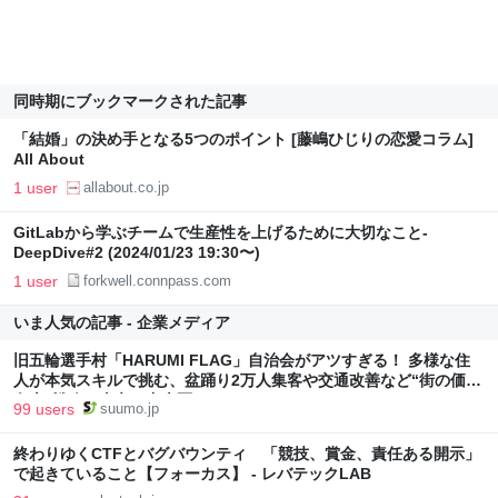
同時期にブックマークされた記事
「結婚」の決め手となる5つのポイント [藤嶋ひじりの恋愛コラム]
All About
1 user
allabout.co.jp
GitLabから学ぶチームで生産性を上げるために大切なこと-
DeepDive#2 (2024/01/23 19:30〜)
1 user
forkwell.connpass.com
いま人気の記事 - 企業メディア
旧五輪選手村「HARUMI FLAG」自治会がアツすぎる！ 多様な住
人が本気スキルで挑む、盆踊り2万人集客や交通改善など“街の価値
向上”戦略 東京・中央区
99 users
suumo.jp
終わりゆくCTFとバグバウンティ 「競技、賞金、責任ある開示」
で起きていること【フォーカス】 - レバテックLAB