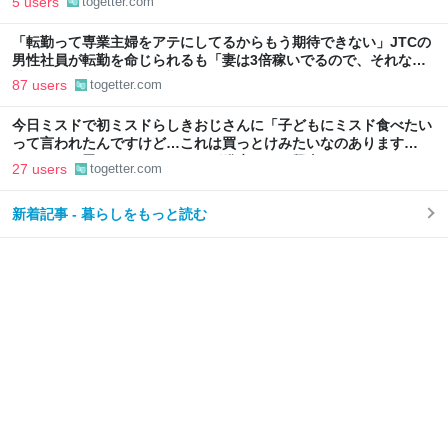
5 users
togetter.com
切っていた
「転勤って専業主婦をアテにしてるからもう期待できない」JTCの
男性社員が転勤を命じられるも「妻は3倍稼いでるので、それなら
辞める」と言ったら、転勤がなくなった
87 users
togetter.com
今日ミスドで初ミスドらしきおじさんに「子どもにミスド食べたい
って言われたんですけど…これは買っとけみたいなのあります
か…？」と尋ねられるイベントが発生して、興奮した
27 users
togetter.com
新着記事 - 暮らしをもっと読む