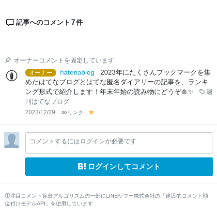
7
記事へのコメント
件
オーナーコメントを固定しています
hatenablog
2023年にたくさんブックマークを集
オーナー
めたはてなブログとはてな匿名ダイアリーの記事を、ランキ
ング形式で紹介します！年末年始の読み物にどうぞ🎍✨
週
刊はてなブログ
2023/12/29
リンク
y
el
lo
コメントするにはログインが必要です
w
ログインしてコメント
注目コメント算出アルゴリズムの一部にLINEヤフー株式会社の「建設的コメント順
位付けモデルAPI」を使用しています