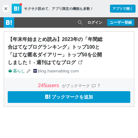
サクサク読めて、
アプリ限定の機能も多数！
アプリで開く
c
l
o
ログイン
ユーザー登録
s
e
【年末年始まとめ読み】2023年の「年間総
合はてなブログランキング」トップ100と
「はてな匿名ダイアリー」トップ50を公開
しました！ - 週刊はてなブログ
暮らし
blog.hatenablog.com
245
users
7
がブックマーク
ブックマークを追加