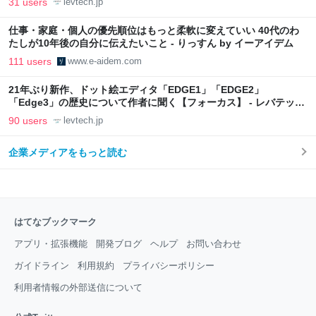
31 users
levtech.jp
仕事・家庭・個人の優先順位はもっと柔軟に変えていい 40代のわ
たしが10年後の自分に伝えたいこと - りっすん by イーアイデム
111 users
www.e-aidem.com
21年ぶり新作、ドット絵エディタ「EDGE1」「EDGE2」
「Edge3」の歴史について作者に聞く【フォーカス】 - レバテック
LAB
90 users
levtech.jp
企業メディアをもっと読む
はてなブックマーク
アプリ・拡張機能
開発ブログ
ヘルプ
お問い合わせ
ガイドライン
利用規約
プライバシーポリシー
利用者情報の外部送信について