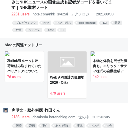
みにNHKニュースの画像生成も記者がコードを書いてま
す｜NHK取材ノート
2231 users
note.com/nhk_syuzai
テクノロジー
2021/08/30
プログラミング
NHK
あとで読む
programming
DX
開発
仕事
システム
note
IT
blogの関連エントリー
Zbtlink製ルータに出
本物と偽物を混ぜた演
荷時組み込まれていた
奏も。エリック・サテ
バックドアについてま
ィ様式の自動生成アプ
とめてみた - piyolog
リ「無限サティ機関」
76 users
142 users
Web API設計の現在地
をClaude Codeで作
2026 - Qiita
って公開した
（CloseBox） | テク
470 users
ノエッジ
TechnoEdge
声明文 - 脳外科医 竹田くん
2186 users
dr-takeda.hatenablog.com
世の中
2025/02/05
医療
漫画
事件
あとで読む
事故
マンガ
社会