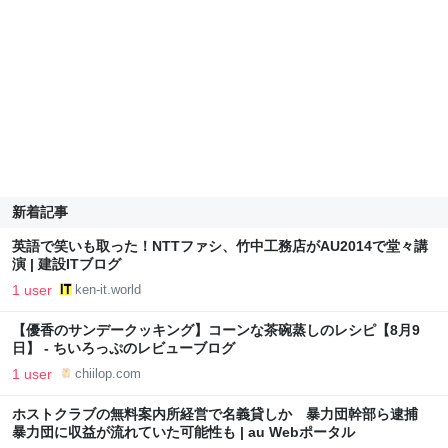
新着記事
英語で笑いも取った！NTTファシ、竹中工務店がAU2014で堂々講
演 | 建設ITブログ
1 user
ken-it.world
【優香のサンデークッキング】コーンな茶碗蒸しのレシピ【8月9
日】 - ちいろっぷのレビューブログ
1 user
chiilop.com
ホストクラブの無料案内所経営で名義貸しか 暴力団幹部ら逮捕
暴力団に収益が流れていた可能性も | au Webポータル