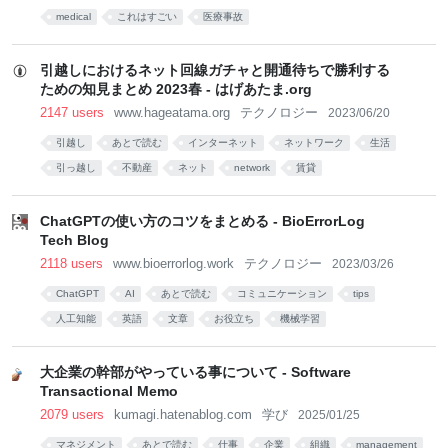
medical
これはすごい
医療事故
引越しにおけるネット回線ガチャと開通待ちで勝利する
ための知見まとめ 2023春 - はげあたま.org
2147 users
www.hageatama.org
テクノロジー
2023/06/20
引越し
あとで読む
インターネット
ネットワーク
生活
引っ越し
不動産
ネット
network
賃貸
ChatGPTの使い方のコツをまとめる - BioErrorLog
Tech Blog
2118 users
www.bioerrorlog.work
テクノロジー
2023/03/26
ChatGPT
AI
あとで読む
コミュニケーション
tips
人工知能
英語
文章
お役立ち
機械学習
大企業の幹部がやっている事について - Software
Transactional Memo
2079 users
kumagi.hatenablog.com
学び
2025/01/25
マネジメント
あとで読む
仕事
企業
組織
management