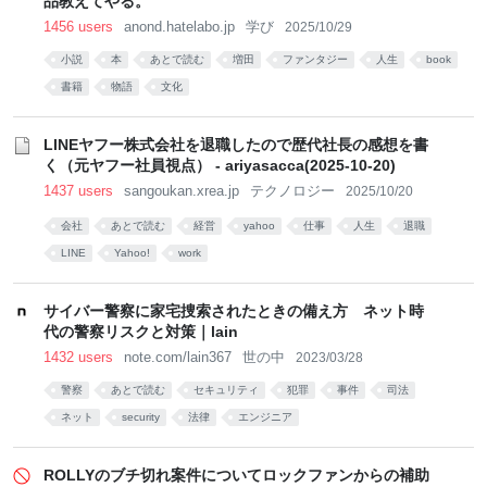
品教えてやる。
1456 users
anond.hatelabo.jp
学び
2025/10/29
小説
本
あとで読む
増田
ファンタジー
人生
book
書籍
物語
文化
LINEヤフー株式会社を退職したので歴代社長の感想を書
く（元ヤフー社員視点） - ariyasacca(2025-10-20)
1437 users
sangoukan.xrea.jp
テクノロジー
2025/10/20
会社
あとで読む
経営
yahoo
仕事
人生
退職
LINE
Yahoo!
work
サイバー警察に家宅捜索されたときの備え方 ネット時
代の警察リスクと対策｜lain
1432 users
note.com/lain367
世の中
2023/03/28
警察
あとで読む
セキュリティ
犯罪
事件
司法
ネット
security
法律
エンジニア
ROLLYのブチ切れ案件についてロックファンからの補助