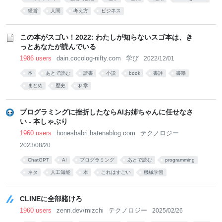
経営
人間
考え方
ビジネス
この本がスゴい！2022: わたしが知らないスゴ本は、き
っとあなたが読んでいる
1986 users
dain.cocolog-nifty.com
学び
2022/12/01
本
あとで読む
読書
小説
book
書評
書籍
まとめ
歴史
科学
プログラミングに挫折したならAIお姉ちゃんに任せなさ
い - 本しゃぶり
1960 users
honeshabri.hatenablog.com
テクノロジー
2023/08/20
ChatGPT
AI
プログラミング
あとで読む
programming
ネタ
人工知能
本
これはすごい
機械学習
CLINEに全部賭けろ
1960 users
zenn.dev/mizchi
テクノロジー
2025/02/26