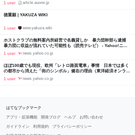
1 user
article.auone.jp
徳重願 | YAKUZA WIKI
1 user
www.yakuza.wiki
ホストクラブの無料案内所経営で名義貸しか 暴力団幹部ら逮捕
暴力団に収益が流れていた可能性も（読売テレビ） - Yahoo!ニュ
ース
1 user
news.yahoo.co.jp
ほぼ100歳でも現役、欧州「レトロ路面電車」事情 日本では多く
の都市から消えた「街のシンボル」健在の理由（東洋経済オンライ
ン） - Yahoo!ニュース
1 user
news.yahoo.co.jp
はてなブックマーク
アプリ・拡張機能
開発ブログ
ヘルプ
お問い合わせ
ガイドライン
利用規約
プライバシーポリシー