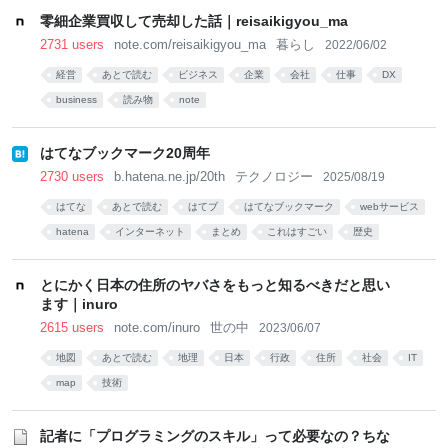
零細企業買収して売却した話｜reisaikigyou_ma
2731 users
note.com/reisaikigyou_ma
暮らし
2022/06/02
経営
あとで読む
ビジネス
企業
会社
仕事
DX
business
読み物
note
はてなブックマーク20周年
2730 users
b.hatena.ne.jp/20th
テクノロジー
2025/08/19
はてな
あとで読む
はてブ
はてなブックマーク
webサービス
hatena
インターネット
まとめ
これはすごい
歴史
とにかく日本の住所のヤバさをもっと知るべきだと思い
ます｜inuro
2615 users
note.com/inuro
世の中
2023/06/07
地図
あとで読む
地理
日本
行政
住所
社会
IT
map
技術
記者に「プログラミングのスキル」って必要なの？ちな