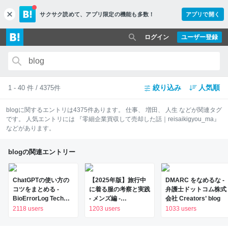
サクサク読めて、
アプリ限定の機能も多数！
アプリで開く
c
l
o
ログイン
ユーザー登録
s
e
絞り込み
人気順
1 - 40 件 / 4375件
blog
に関するエントリは
4375
件あります。
仕事
、
増田
、
人生
などが関連タグ
です。 人気エントリには
『零細企業買収して売却した話｜reisaikigyou_ma』
などがあります。
blogの関連エントリー
ChatGPTの使い方の
【2025年版】旅行中
DMARC をなめるな -
コツをまとめる -
に着る服の考察と実践
弁護士ドットコム株式
BioErrorLog Tech
- メンズ編 -
会社 Creators’ blog
Blog
SANOGRAPHIX Blog
2118 users
1203 users
1033 users