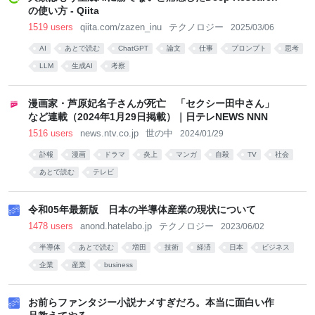
の使い方 - Qiita
1519 users
qiita.com/zazen_inu
テクノロジー
2025/03/06
AI
あとで読む
ChatGPT
論文
仕事
プロンプト
思考
LLM
生成AI
考察
漫画家・芦原妃名子さんが死亡 「セクシー田中さん」
など連載（2024年1月29日掲載）｜日テレNEWS NNN
1516 users
news.ntv.co.jp
世の中
2024/01/29
訃報
漫画
ドラマ
炎上
マンガ
自殺
TV
社会
あとで読む
テレビ
令和05年最新版 日本の半導体産業の現状について
1478 users
anond.hatelabo.jp
テクノロジー
2023/06/02
半導体
あとで読む
増田
技術
経済
日本
ビジネス
企業
産業
business
お前らファンタジー小説ナメすぎだろ。本当に面白い作