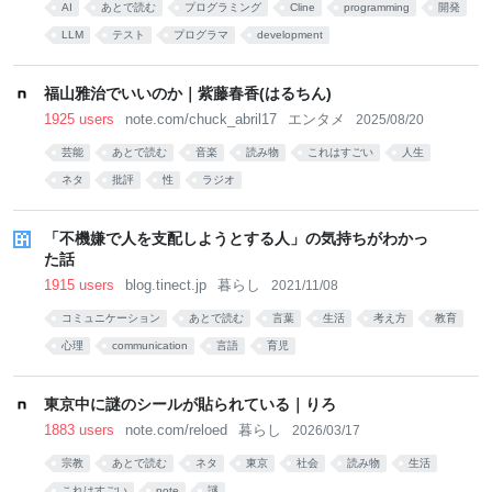
AI
あとで読む
プログラミング
Cline
programming
開発
LLM
テスト
プログラマ
development
福山雅治でいいのか｜紫藤春香(はるちん)
1925 users
note.com/chuck_abril17
エンタメ
2025/08/20
芸能
あとで読む
音楽
読み物
これはすごい
人生
ネタ
批評
性
ラジオ
「不機嫌で人を支配しようとする人」の気持ちがわかっ
た話
1915 users
blog.tinect.jp
暮らし
2021/11/08
コミュニケーション
あとで読む
言葉
生活
考え方
教育
心理
communication
言語
育児
東京中に謎のシールが貼られている｜りろ
1883 users
note.com/reloed
暮らし
2026/03/17
宗教
あとで読む
ネタ
東京
社会
読み物
生活
これはすごい
note
謎