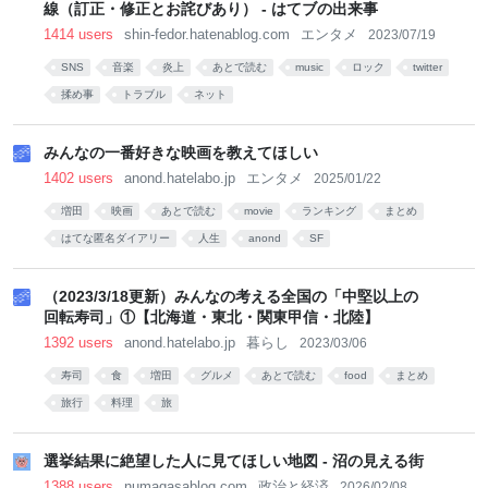
線（訂正・修正とお詫びあり） - はてブの出来事
1414 users
shin-fedor.hatenablog.com
エンタメ
2023/07/19
SNS
音楽
炎上
あとで読む
music
ロック
twitter
揉め事
トラブル
ネット
みんなの一番好きな映画を教えてほしい
1402 users
anond.hatelabo.jp
エンタメ
2025/01/22
増田
映画
あとで読む
movie
ランキング
まとめ
はてな匿名ダイアリー
人生
anond
SF
（2023/3/18更新）みんなの考える全国の「中堅以上の
回転寿司」①【北海道・東北・関東甲信・北陸】
1392 users
anond.hatelabo.jp
暮らし
2023/03/06
寿司
食
増田
グルメ
あとで読む
food
まとめ
旅行
料理
旅
選挙結果に絶望した人に見てほしい地図 - 沼の見える街
1388 users
numagasablog.com
政治と経済
2026/02/08