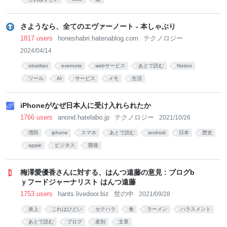
さようなら、全てのエヴァーノート - 本しゃぶり
1817 users
honeshabri.hatenablog.com
テクノロジー
2024/04/14
obsidian
evernote
webサービス
あとで読む
Notion
ツール
AI
サービス
メモ
生活
iPhoneがなぜ日本人に受け入れられたか
1766 users
anond.hatelabo.jp
テクノロジー
2021/10/26
増田
iphone
スマホ
あとで読む
android
日本
歴史
apple
ビジネス
開発
梅澤愛優香さんに対する、はんつ遠藤の意見 : ブログb
ｙフードジャーナリスト はんつ遠藤
1753 users
hants.livedoor.biz
世の中
2021/09/28
炎上
これはひどい
セクハラ
食
ラーメン
ハラスメント
あとで読む
ブログ
差別
文章