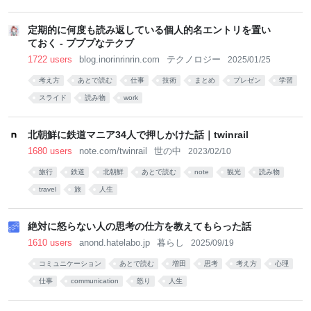
定期的に何度も読み返している個人的名エントリを置い
ておく - プププなテクブ
1722 users
blog.inorinrinrin.com
テクノロジー
2025/01/25
考え方
あとで読む
仕事
技術
まとめ
プレゼン
学習
スライド
読み物
work
北朝鮮に鉄道マニア34人で押しかけた話｜twinrail
1680 users
note.com/twinrail
世の中
2023/02/10
旅行
鉄道
北朝鮮
あとで読む
note
観光
読み物
travel
旅
人生
絶対に怒らない人の思考の仕方を教えてもらった話
1610 users
anond.hatelabo.jp
暮らし
2025/09/19
コミュニケーション
あとで読む
増田
思考
考え方
心理
仕事
communication
怒り
人生