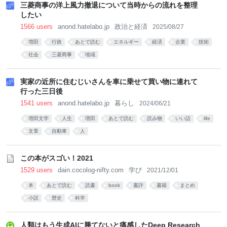
三菱商事の洋上風力撤退について当時からの流れを整理
したい
1566 users
anond.hatelabo.jp
政治と経済
2025/08/27
増田
行政
あとで読む
エネルギー
経済
企業
技術
社会
三菱商事
地域
実家の近所に住むじいさんを車に乗せて買い物に連れて
行った三日後
1541 users
anond.hatelabo.jp
暮らし
2024/06/21
増田文学
人生
増田
あとで読む
読み物
いい話
life
文章
自動車
人
この本がスゴい！2021
1529 users
dain.cocolog-nifty.com
学び
2021/12/01
本
あとで読む
読書
book
書評
書籍
まとめ
小説
歴史
科学
人類はもう生成AIに勝てないと痛感したDeep Research