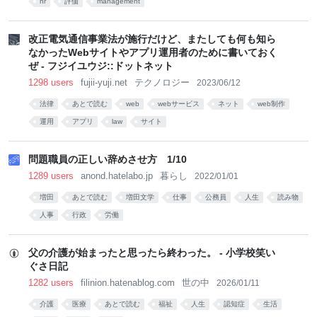
hr
評価
management
改正電気通信事業法が施行だけど、またしても何も知ら
なかったWebサイトやアプリ運用者のために書いておく
ぜ - フジイユウジ::ドットネット
1298 users
fujii-yuji.net
テクノロジー
2023/06/12
法律
あとで読む
web
webサービス
ネット
web制作
運用
アプリ
law
サイト
問題職員の正しい辞めさせ方 1/10
1289 users
anond.hatelabo.jp
暮らし
2022/01/01
増田
あとで読む
増田文学
仕事
公務員
人生
読み物
人事
行政
労働
父の介護が始まったと思ったら終わった。 - 小学校笑い
ぐさ日記
1282 users
filinion.hatenablog.com
世の中
2026/01/11
介護
医療
あとで読む
福祉
人生
認知症
生活