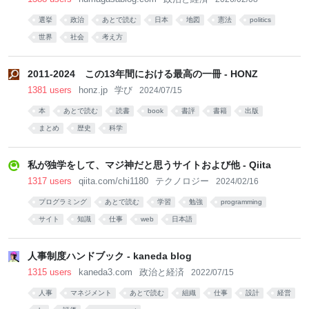
選挙
政治
あとで読む
日本
地図
憲法
politics
世界
社会
考え方
2011-2024 この13年間における最高の一冊 - HONZ
1381 users
honz.jp
学び
2024/07/15
本
あとで読む
読書
book
書評
書籍
出版
まとめ
歴史
科学
私が独学をして、マジ神だと思うサイトおよび他 - Qiita
1317 users
qiita.com/chi1180
テクノロジー
2024/02/16
プログラミング
あとで読む
学習
勉強
programming
サイト
知識
仕事
web
日本語
人事制度ハンドブック - kaneda blog
1315 users
kaneda3.com
政治と経済
2022/07/15
人事
マネジメント
あとで読む
組織
仕事
設計
経営