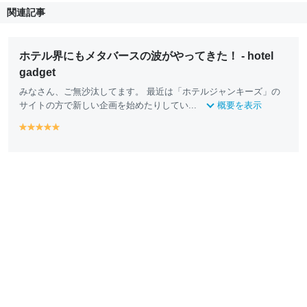
関連記事
ホテル界にもメタバースの波がやってきた！ - hotel
gadget
みなさん、ご無沙汰してます。 最近は「ホテルジャンキーズ」の
サイトの方で新しい企画を始めたりしてい...
概要を表示
y
y
y
y
y
e
e
e
e
e
ll
ll
ll
ll
ll
o
o
o
o
o
w
w
w
w
w