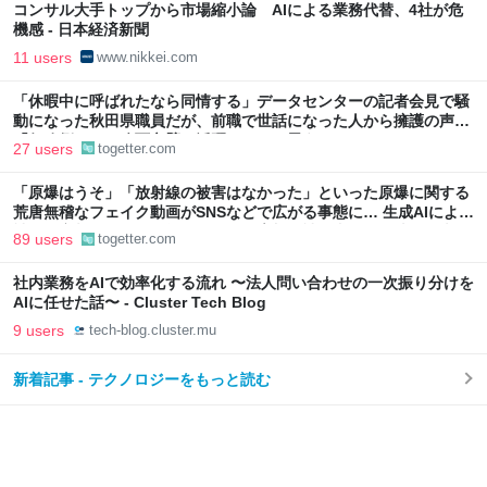
コンサル大手トップから市場縮小論 AIによる業務代替、4社が危
機感 - 日本経済新聞
11 users
www.nikkei.com
「休暇中に呼ばれたなら同情する」データセンターの記者会見で騒
動になった秋田県職員だが、前職で世話になった人から擁護の声
「行政側として八面六臂の活躍をしたと思う」
27 users
togetter.com
「原爆はうそ」「放射線の被害はなかった」といった原爆に関する
荒唐無稽なフェイク動画がSNSなどで広がる事態に… 生成AIによる
被爆の実相からはかけ離れた動画も増加、被爆者からは憤りの声も
89 users
togetter.com
社内業務をAIで効率化する流れ 〜法人問い合わせの一次振り分けを
AIに任せた話〜 - Cluster Tech Blog
9 users
tech-blog.cluster.mu
新着記事 - テクノロジーをもっと読む