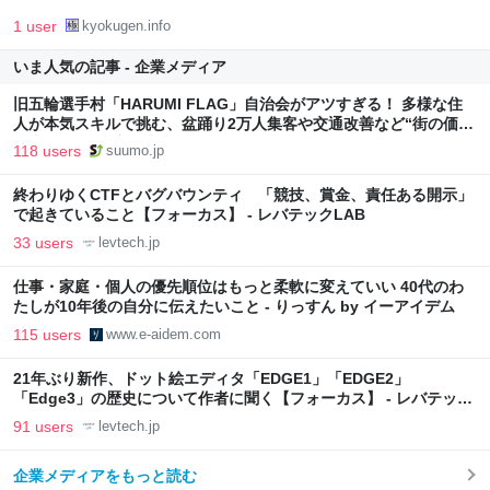
1 user
kyokugen.info
いま人気の記事 - 企業メディア
旧五輪選手村「HARUMI FLAG」自治会がアツすぎる！ 多様な住
人が本気スキルで挑む、盆踊り2万人集客や交通改善など“街の価値
向上”戦略 東京・中央区
118 users
suumo.jp
終わりゆくCTFとバグバウンティ 「競技、賞金、責任ある開示」
で起きていること【フォーカス】 - レバテックLAB
33 users
levtech.jp
仕事・家庭・個人の優先順位はもっと柔軟に変えていい 40代のわ
たしが10年後の自分に伝えたいこと - りっすん by イーアイデム
115 users
www.e-aidem.com
21年ぶり新作、ドット絵エディタ「EDGE1」「EDGE2」
「Edge3」の歴史について作者に聞く【フォーカス】 - レバテック
LAB
91 users
levtech.jp
企業メディアをもっと読む