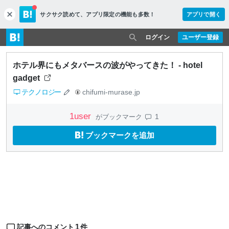
サクサク読めて、
アプリ限定の機能も多数！
アプリで開く
c
l
o
ログイン
ユーザー登録
s
e
ホテル界にもメタバースの波がやってきた！ - hotel
gadget
テクノロジー
chifumi-murase.jp
1
user
1
がブックマーク
ブックマークを追加
1
記事へのコメント
件