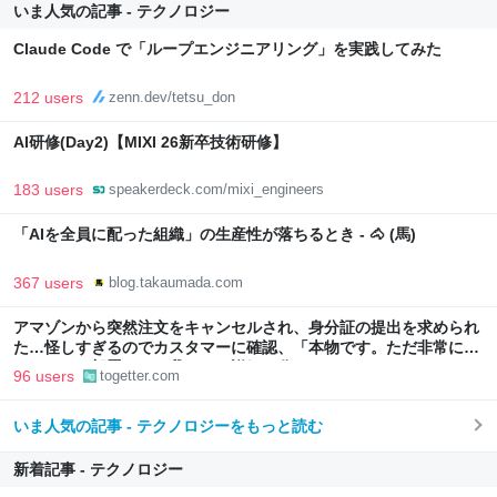
いま人気の記事 - テクノロジー
Claude Code で「ループエンジニアリング」を実践してみた
212 users
zenn.dev/tetsu_don
AI研修(Day2)【MIXI 26新卒技術研修】
183 users
speakerdeck.com/mixi_engineers
「AIを全員に配った組織」の生産性が落ちるとき - 🐴 (馬)
367 users
blog.takaumada.com
アマゾンから突然注文をキャンセルされ、身分証の提出を求められ
た…怪しすぎるのでカスタマーに確認、「本物です。ただ非常に高
いレベルの部署なので我々にも詳細は分かりません」とのこと
96 users
togetter.com
いま人気の記事 - テクノロジーをもっと読む
新着記事 - テクノロジー