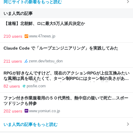
同じサイトの新着をもっと読む
いま人気の記事
【速報】北朝鮮、ロに最大5万人派兵決定か
210 users
www.47news.jp
Claude Code で「ループエンジニアリング」を実践してみた
211 users
zenn.dev/tetsu_don
RPGが好きなんですけど、現在のアクションRPGが上位互換みたい
な風潮は異を唱えたくて、ターン制RPGにはターン制の良さがある
と思ってます 一手をじっくり考えられたり、途中で休憩したりでき
82 users
posfie.com
るのがターン制の良さじゃないですか もっとターン制を煮詰めて欲
しい→「既出だと思うがここはオクトパストラベラーを推したい
ファン付き作業服着用の５０代男性、熱中症の疑いで死亡…スポー
(´・ω・｀)」
ツドリンクも持参
202 users
www.yomiuri.co.jp
いま人気の記事をもっと読む