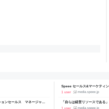
Speee セールス&マーケティ
1 user
media.speee.jp
ーションセールス マネージャー
「自らは経営リソースである」
た"BizDev先駆者"が今、引きよ
1 user
media.speee.jp