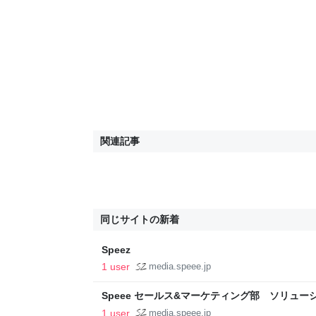
関連記事
同じサイトの新着
Speez
1 user
media.speee.jp
Speee セールス&マーケティング部 ソリュ
- 須田 克志
1 user
media.speee.jp