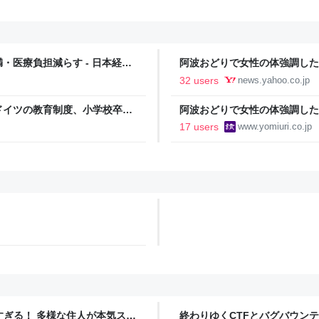
医療負担減らす - 日本経済
阿波おどりで女性の体強調した
い」…警察への相談も検討（読売新
32 users
news.yahoo.co.jp
ドイツの教育制度、小学校卒業
阿波おどりで女性の体強調した
い」…警察への相談も検討
17 users
www.yomiuri.co.jp
ツすぎる！ 多様な住人が本気スキ
終わりゆくCTFとバグバウン