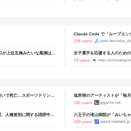
Claude Code で「ルー
226 users
zenn.dev/tetsu_d
PGが上位互換みたいな風潮は異
女子選手を応援する人のための
さがあると思ってます 一手をじ
YURU KOSAL:TETSUYA KIT
79 users
note.com/osakayur
のがターン制の良さじゃないで
だと思うがここはオクトパスト
疑いで死亡…スポーツドリンク
低所得のアーティストが「毎月
け取る実験で起きた変化とは？
192 users
gigazine.net
塁、人種差別に関する誹謗中傷
八王子の滝山病院が「みいちゃ
150 users
anond.hatelabo.jp