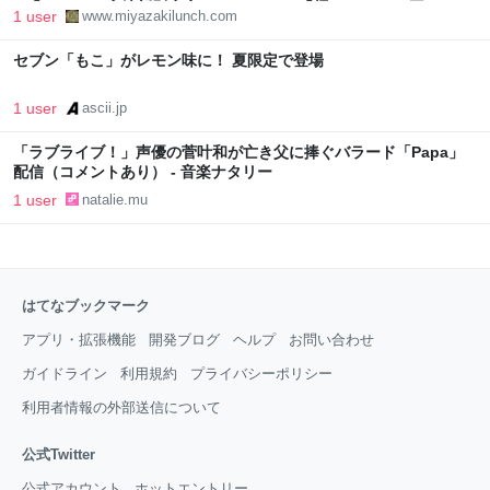
❇️「スシロー 宮崎新別府店(デジロー)」❇️「麺ごころ にし平」
1 user
www.miyazakilunch.com
❇️「FamilyMart日ノ出町店」 - ❇️宮崎外食日記❇️
セブン「もこ」がレモン味に！ 夏限定で登場
1 user
ascii.jp
「ラブライブ！」声優の菅叶和が亡き父に捧ぐバラード「Papa」
配信（コメントあり） - 音楽ナタリー
1 user
natalie.mu
はてなブックマーク
アプリ・拡張機能
開発ブログ
ヘルプ
お問い合わせ
ガイドライン
利用規約
プライバシーポリシー
利用者情報の外部送信について
公式Twitter
公式アカウント
ホットエントリー