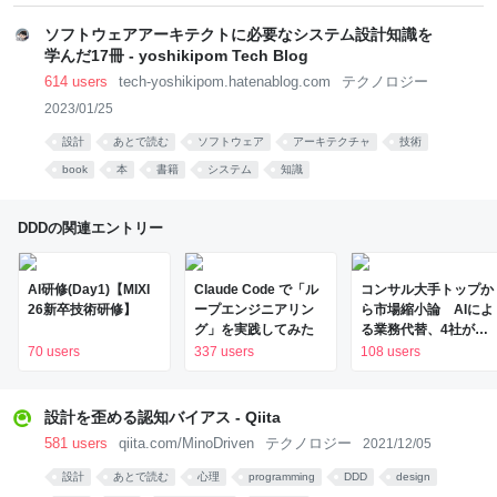
ソフトウェアアーキテクトに必要なシステム設計知識を
学んだ17冊 - yoshikipom Tech Blog
614 users
tech-yoshikipom.hatenablog.com
テクノロジー
2023/01/25
設計
あとで読む
ソフトウェア
アーキテクチャ
技術
book
本
書籍
システム
知識
DDDの関連エントリー
AI研修(Day1)【MIXI
Claude Code で「ル
コンサル大手トップか
26新卒技術研修】
ープエンジニアリン
ら市場縮小論 AIによ
グ」を実践してみた
る業務代替、4社が危
機感 - 日本経済新聞
70 users
337 users
108 users
設計を歪める認知バイアス - Qiita
581 users
qiita.com/MinoDriven
テクノロジー
2021/12/05
設計
あとで読む
心理
programming
DDD
design