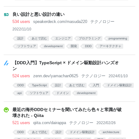
サービス
良い設計と悪い設計の違い
534 users
speakerdeck.com/masuda220
テクノロジー
2022/11/10
設計
あとで読む
エンジニア
プログラミング
programming
ソフトウェア
development
開発
DDD
アーキテクチャ
【DDD入門】TypeScript × ドメイン駆動設計ハンズオ
ン
524 users
zenn.dev/yamachan0625
テクノロジー
2024/01/10
DDD
TypeScript
設計
あとで読む
入門
ドメイン駆動設計
api
ソフトウェア
ドメイン
development
最近の海外DDDセミナーを聞いてみたら色々と常識が破
壊された - Qiita
521 users
qiita.com/dairappa
テクノロジー
2022/02/26
DDD
あとで読む
設計
ドメイン駆動設計
architecture