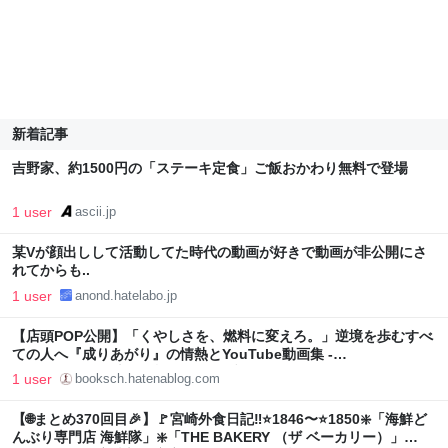
新着記事
吉野家、約1500円の「ステーキ定食」ご飯おかわり無料で登場
1 user
ascii.jp
某Vが顔出しして活動してた時代の動画が好きで動画が非公開にさ
れてからも..
1 user
anond.hatelabo.jp
【店頭POP公開】「くやしさを、燃料に変えろ。」逆境を歩むすべ
ての人へ『成りあがり』の情熱とYouTube動画集 -
BooksChannel本屋物語 | はてなブログver.
1 user
booksch.hatenablog.com
【🌐まとめ370回目🎉】🚩宮崎外食日記‼️⭐️1846〜⭐️1850❇️「海鮮ど
んぶり専門店 海鮮隊」❇️「THE BAKERY （ザ ベーカリー）」