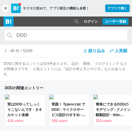
サクサク読めて、
アプリ限定の機能も多数！
アプリで開く
c
l
o
ログイン
ユーザー登録
s
e
絞り込み
人気順
1 - 40 件 / 524件
DDD
に関するエントリは
524
件あります。
設計
、
開発
、
プログラミング
など
が関連タグです。 人気エントリには
『設計の考え方とやり方』
などがありま
す。
DDDの関連エントリー
実はDDDってしっく
実践！ Typescript で
簡単にできるDDDの
りこないんです - タオ
DDD - マイクロサー
モデリング - ドメイン
ルケット体操
ビス設計のすすめ -
駆動設計 - little
Leverages Tech Blog
hands' lab
426 users
386 users
350 users