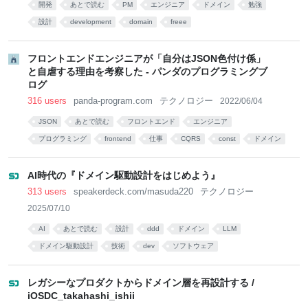
開発
あとで読む
PM
エンジニア
ドメイン
勉強
設計
development
domain
freee
フロントエンドエンジニアが「自分はJSON色付け係」
と自虐する理由を考察した - パンダのプログラミングブ
ログ
316 users
panda-program.com
テクノロジー
2022/06/04
JSON
あとで読む
フロントエンド
エンジニア
プログラミング
frontend
仕事
CQRS
const
ドメイン
AI時代の『ドメイン駆動設計をはじめよう』
313 users
speakerdeck.com/masuda220
テクノロジー
2025/07/10
AI
あとで読む
設計
ddd
ドメイン
LLM
ドメイン駆動設計
技術
dev
ソフトウェア
レガシーなプロダクトからドメイン層を再設計する /
iOSDC_takahashi_ishii