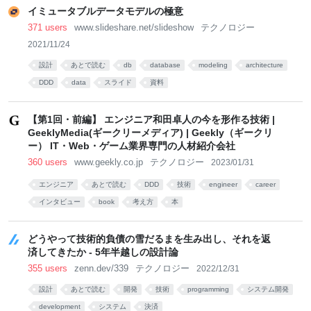
イミュータブルデータモデルの極意
371 users
www.slideshare.net/slideshow
テクノロジー
2021/11/24
設計
あとで読む
db
database
modeling
architecture
DDD
data
スライド
資料
【第1回・前編】 エンジニア和田卓人の今を形作る技術 |
GeeklyMedia(ギークリーメディア) | Geekly（ギークリ
ー） IT・Web・ゲーム業界専門の人材紹介会社
360 users
www.geekly.co.jp
テクノロジー
2023/01/31
エンジニア
あとで読む
DDD
技術
engineer
career
インタビュー
book
考え方
本
どうやって技術的負債の雪だるまを生み出し、それを返
済してきたか - 5年半越しの設計論
355 users
zenn.dev/339
テクノロジー
2022/12/31
設計
あとで読む
開発
技術
programming
システム開発
development
システム
決済