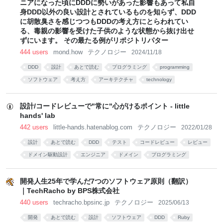
ニアになった頃にDDDに勢いがあった影響もあって私自
身DDD以外の良い設計とされているものを知らず、DDD
に胡散臭さを感じつつもDDDの考え方にとらわれてい
る、毒親の影響を受けた子供のような状態から抜け出せ
ずにいます。 その最たる例がリポジトリパター
444 users
mond.how
テクノロジー
2024/11/18
DDD
設計
あとで読む
プログラミング
programming
ソフトウェア
考え方
アーキテクチャ
technology
設計/コードレビューで"常に"心がけるポイント - little
hands' lab
442 users
little-hands.hatenablog.com
テクノロジー
2022/01/28
設計
あとで読む
DDD
テスト
コードレビュー
レビュー
ドメイン駆動設計
エンジニア
ドメイン
プログラミング
開発人生25年で学んだ7つのソフトウェア原則（翻訳）
｜TechRacho by BPS株式会社
440 users
techracho.bpsinc.jp
テクノロジー
2025/06/13
開発
あとで読む
設計
ソフトウェア
DDD
Ruby