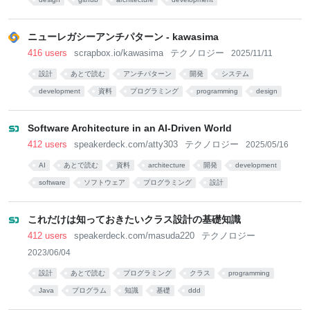
ニューレガシーアンチパターン - kawasima
416 users
scrapbox.io/kawasima
テクノロジー
2025/11/11
設計
あとで読む
アンチパターン
開発
システム
development
資料
プログラミング
programming
design
Software Architecture in an AI-Driven World
412 users
speakerdeck.com/atty303
テクノロジー
2025/05/16
AI
あとで読む
資料
architecture
開発
development
software
ソフトウェア
プログラミング
設計
これだけは知っておきたいクラス設計の基礎知識
412 users
speakerdeck.com/masuda220
テクノロジー
2023/06/04
設計
あとで読む
プログラミング
クラス
programming
Java
プログラム
知識
基礎
ddd