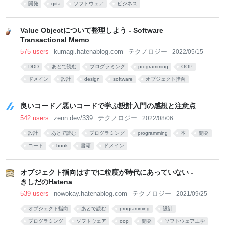
開発
qiita
ソフトウェア
ビジネス
Value Objectについて整理しよう - Software
Transactional Memo
575 users
kumagi.hatenablog.com
テクノロジー
2022/05/15
DDD
あとで読む
プログラミング
programming
OOP
ドメイン
設計
design
software
オブジェクト指向
良いコード／悪いコードで学ぶ設計入門の感想と注意点
542 users
zenn.dev/339
テクノロジー
2022/08/06
設計
あとで読む
プログラミング
programming
本
開発
コード
book
書籍
ドメイン
オブジェクト指向はすでに粒度が時代にあっていない -
きしだのHatena
539 users
nowokay.hatenablog.com
テクノロジー
2021/09/25
オブジェクト指向
あとで読む
programming
設計
プログラミング
ソフトウェア
oop
開発
ソフトウェア工学