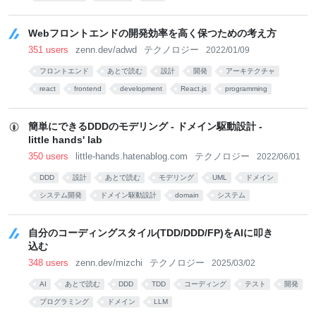
Webフロントエンドの開発効率を高く保つための考え方
351 users
zenn.dev/adwd
テクノロジー
2022/01/09
フロントエンド
あとで読む
設計
開発
アーキテクチャ
react
frontend
development
React.js
programming
簡単にできるDDDのモデリング - ドメイン駆動設計 -
little hands' lab
350 users
little-hands.hatenablog.com
テクノロジー
2022/06/01
DDD
設計
あとで読む
モデリング
UML
ドメイン
システム開発
ドメイン駆動設計
domain
システム
自分のコーディングスタイル(TDD/DDD/FP)をAIに叩き
込む
348 users
zenn.dev/mizchi
テクノロジー
2025/03/02
AI
あとで読む
DDD
TDD
コーディング
テスト
開発
プログラミング
ドメイン
LLM