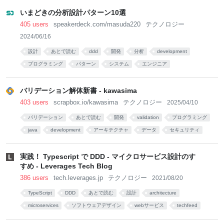
いまどきの分析設計パターン10選
405 users
speakerdeck.com/masuda220
テクノロジー
2024/06/16
設計
あとで読む
ddd
開発
分析
development
プログラミング
パターン
システム
エンジニア
バリデーション解体新書 - kawasima
403 users
scrapbox.io/kawasima
テクノロジー
2025/04/10
バリデーション
あとで読む
開発
validation
プログラミング
java
development
アーキテクチャ
データ
セキュリティ
実践！ Typescript で DDD - マイクロサービス設計のす
すめ - Leverages Tech Blog
386 users
tech.leverages.jp
テクノロジー
2021/08/20
TypeScript
DDD
あとで読む
設計
architecture
microservices
ソフトウェアデザイン
webサービス
techfeed
サービス