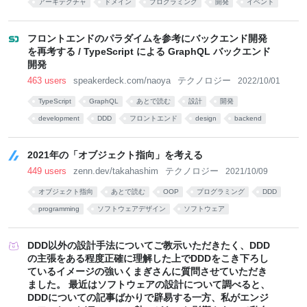
アーキテクチャ
ドメイン
プログラミング
開発
イベント
フロントエンドのパラダイムを参考にバックエンド開発
を再考する / TypeScript による GraphQL バックエンド
開発
463 users
speakerdeck.com/naoya
テクノロジー
2022/10/01
TypeScript
GraphQL
あとで読む
設計
開発
development
DDD
フロントエンド
design
backend
2021年の「オブジェクト指向」を考える
449 users
zenn.dev/takahashim
テクノロジー
2021/10/09
オブジェクト指向
あとで読む
OOP
プログラミング
DDD
programming
ソフトウェアデザイン
ソフトウェア
Object-Oriented
Zenn
DDD以外の設計手法についてご教示いただきたく、DDD
の主張をある程度正確に理解した上でDDDをこき下ろし
ているイメージの強いくまぎさんに質問させていただき
ました。 最近はソフトウェアの設計について調べると、
DDDについての記事ばかりで辟易する一方、私がエンジ