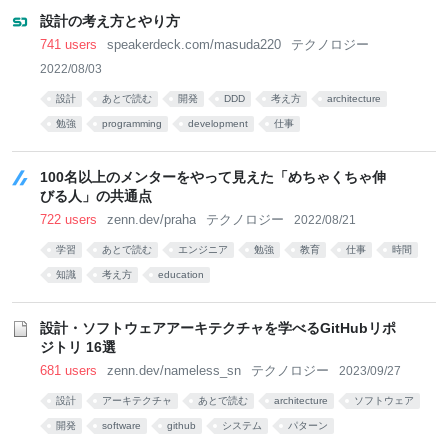
設計の考え方とやり方
741 users
speakerdeck.com/masuda220
テクノロジー
2022/08/03
設計
あとで読む
開発
DDD
考え方
architecture
勉強
programming
development
仕事
100名以上のメンターをやって見えた「めちゃくちゃ伸
びる人」の共通点
722 users
zenn.dev/praha
テクノロジー
2022/08/21
学習
あとで読む
エンジニア
勉強
教育
仕事
時間
知識
考え方
education
設計・ソフトウェアアーキテクチャを学べるGitHubリポ
ジトリ 16選
681 users
zenn.dev/nameless_sn
テクノロジー
2023/09/27
設計
アーキテクチャ
あとで読む
architecture
ソフトウェア
開発
software
github
システム
パターン