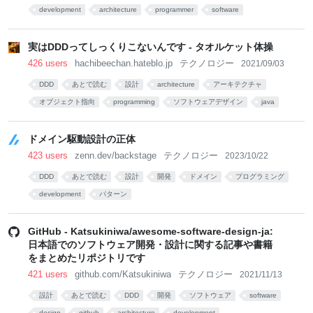
development
architecture
programmer
software
実はDDDってしっくりこないんです - タオルケット体操
426 users
hachibeechan.hateblo.jp
テクノロジー
2021/09/03
DDD
あとで読む
設計
architecture
アーキテクチャ
オブジェクト指向
programming
ソフトウェアデザイン
java
development
ドメイン駆動設計の正体
423 users
zenn.dev/backstage
テクノロジー
2023/10/22
DDD
あとで読む
設計
開発
ドメイン
プログラミング
development
パターン
GitHub - Katsukiniwa/awesome-software-design-ja:
日本語でのソフトウェア開発・設計に関する記事や書籍
をまとめたリポジトリです
421 users
github.com/Katsukiniwa
テクノロジー
2021/11/13
設計
あとで読む
DDD
開発
ソフトウェア
software
design
github
architecture
development