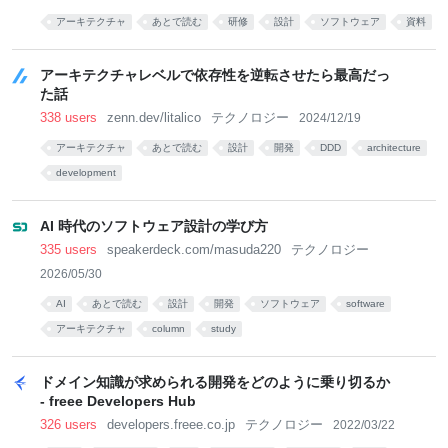
アーキテクチャ
あとで読む
研修
設計
ソフトウェア
資料
アーキテクチャレベルで依存性を逆転させたら最高だっ
た話
338 users
zenn.dev/litalico
テクノロジー
2024/12/19
アーキテクチャ
あとで読む
設計
開発
DDD
architecture
development
AI 時代のソフトウェア設計の学び方
335 users
speakerdeck.com/masuda220
テクノロジー
2026/05/30
AI
あとで読む
設計
開発
ソフトウェア
software
アーキテクチャ
column
study
ドメイン知識が求められる開発をどのように乗り切るか
- freee Developers Hub
326 users
developers.freee.co.jp
テクノロジー
2022/03/22