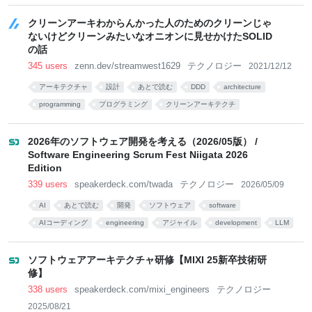
クリーンアーキわからんかった人のためのクリーンじゃ
ないけどクリーンみたいなオニオンに見せかけたSOLID
の話
345 users
zenn.dev/streamwest1629
テクノロジー
2021/12/12
アーキテクチャ
設計
あとで読む
DDD
architecture
programming
プログラミング
クリーンアーキテクチ
clean-architecture
考え方
2026年のソフトウェア開発を考える（2026/05版） /
Software Engineering Scrum Fest Niigata 2026
Edition
339 users
speakerdeck.com/twada
テクノロジー
2026/05/09
AI
あとで読む
開発
ソフトウェア
software
AIコーディング
engineering
アジャイル
development
LLM
ソフトウェアアーキテクチャ研修【MIXI 25新卒技術研
修】
338 users
speakerdeck.com/mixi_engineers
テクノロジー
2025/08/21