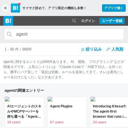
サクサク読めて、
アプリ限定の機能も多数！
アプリで開く
c
l
o
ログイン
ユーザー登録
s
e
絞り込み
人気順
1 - 40 件 / 988件
agent
に関するエントリは
988
件あります。
AI
、
開発
、
プログラミング
などが
関連タグです。 人気エントリには
『Claude Codeで「AI部下10人」を作った
ら、勝手にバグ直して「違反は切腹」ルールを追加してきて、オレは適当にし
ゃべるだけになった』
などがあります。
agentの関連エントリー
AIエージェントのスキ
Agent Plugins
Introducing Kitesurf:
ルやMCPサーバーを
The agent-first
持ち運べる「Agent
browser that runs in
Plugins」にGoogleが
V8 isolates on
19 users
67 users
24 users
参加、OpenAI・
Cloudflare Workers