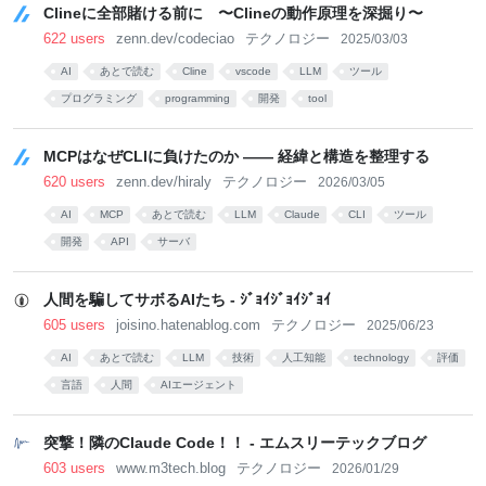
Clineに全部賭ける前に 〜Clineの動作原理を深掘り〜
622 users
zenn.dev/codeciao
テクノロジー
2025/03/03
AI
あとで読む
Cline
vscode
LLM
ツール
プログラミング
programming
開発
tool
MCPはなぜCLIに負けたのか —— 経緯と構造を整理する
620 users
zenn.dev/hiraly
テクノロジー
2026/03/05
AI
MCP
あとで読む
LLM
Claude
CLI
ツール
開発
API
サーバ
人間を騙してサボるAIたち - ｼﾞｮｲｼﾞｮｲｼﾞｮｲ
605 users
joisino.hatenablog.com
テクノロジー
2025/06/23
AI
あとで読む
LLM
技術
人工知能
technology
評価
言語
人間
AIエージェント
突撃！隣のClaude Code！！ - エムスリーテックブログ
603 users
www.m3tech.blog
テクノロジー
2026/01/29