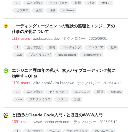
AI
あとで読む
ソフトウェア
技術
社会
考え方
ビジネス
企業
仕事
software
コーディングエージェントの現状の整理とエンジニアの
仕事の変化について
1117 users
azukiazusa.dev
テクノロジー
2025/06/01
AI
あとで読む
開発
コーディング
エンジニア
仕事
LLM
プログラミング
development
programming
エンジニア歴20年の私が、素人バイブコーディング勢に
物申す - Qiita
1101 users
qiita.com/Akira-Isegawa
テクノロジー
2026/04/12
AI
あとで読む
セキュリティ
エンジニア
開発
security
qiita
プログラミング
テスト
設計
とほほのClaude Code入門 - とほほのWWW入門
1091 users
www.tohoho-web.com
テクノロジー
2026/05/12
AI
あとで読む
Claude
プログラミング
Claude Code