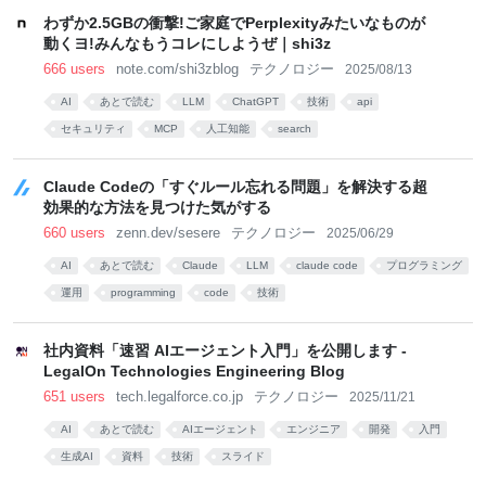
わずか2.5GBの衝撃!ご家庭でPerplexityみたいなものが
動くヨ!みんなもうコレにしようぜ｜shi3z
666 users
note.com/shi3zblog
テクノロジー
2025/08/13
AI
あとで読む
LLM
ChatGPT
技術
api
セキュリティ
MCP
人工知能
search
Claude Codeの「すぐルール忘れる問題」を解決する超
効果的な方法を見つけた気がする
660 users
zenn.dev/sesere
テクノロジー
2025/06/29
AI
あとで読む
Claude
LLM
claude code
プログラミング
運用
programming
code
技術
社内資料「速習 AIエージェント入門」を公開します -
LegalOn Technologies Engineering Blog
651 users
tech.legalforce.co.jp
テクノロジー
2025/11/21
AI
あとで読む
AIエージェント
エンジニア
開発
入門
生成AI
資料
技術
スライド