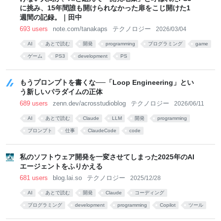
に挑み、15年間誰も開けられなかった扉をこじ開けた1
週間の記録。｜田中
693 users
note.com/tanakaps
テクノロジー
2026/03/04
AI
あとで読む
開発
programming
プログラミング
game
ゲーム
PS3
development
PS
もうプロンプトを書くな──「Loop Engineering」とい
う新しいパラダイムの正体
689 users
zenn.dev/acrosstudioblog
テクノロジー
2026/06/11
AI
あとで読む
Claude
LLM
開発
programming
プロンプト
仕事
ClaudeCode
code
私のソフトウェア開発を一変させてしまった2025年のAI
エージェントをふりかえる
681 users
blog.lai.so
テクノロジー
2025/12/28
AI
あとで読む
開発
Claude
コーディング
プログラミング
development
programming
Copilot
ツール