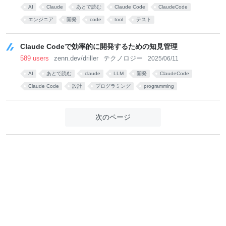
AI
Claude
あとで読む
Claude Code
ClaudeCode
エンジニア
開発
code
tool
テスト
Claude Codeで効率的に開発するための知見管理
589 users
zenn.dev/driller
テクノロジー
2025/06/11
AI
あとで読む
claude
LLM
開発
ClaudeCode
Claude Code
設計
プログラミング
programming
次のページ