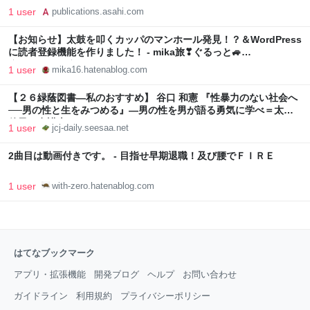
1 user
publications.asahi.com
【お知らせ】太鼓を叩くカッパのマンホール発見！？＆WordPress
に読者登録機能を作りました！ - mika旅❣ぐるっと🚙
★Collection★blog
1 user
mika16.hatenablog.com
【２６緑蔭図書―私のおすすめ】 谷口 和憲 『性暴力のない社会へ
──男の性と生をみつめる』―男の性を男が語る勇気に学べ＝太田
啓子（弁護士）: Daily JCJ
1 user
jcj-daily.seesaa.net
2曲目は動画付きです。 - 目指せ早期退職！及び腰でＦＩＲＥ
1 user
with-zero.hatenablog.com
はてなブックマーク
アプリ・拡張機能
開発ブログ
ヘルプ
お問い合わせ
ガイドライン
利用規約
プライバシーポリシー