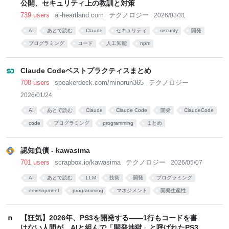
公開、セキュリティ上の教訓と対策
739 users
ai-heartland.com
テクノロジー
2026/03/31
AI
あとで読む
Claude
セキュリティ
security
開発
プログラミング
コード
人工知能
npm
Claude Codeベストプラクティスまとめ
708 users
speakerdeck.com/minorun365
テクノロジー
2026/01/24
AI
あとで読む
Claude
Claude Code
開発
ClaudeCode
code
プログラミング
programming
まとめ
認知負債 - kawasima
701 users
scrapbox.io/kawasima
テクノロジー
2026/05/07
AI
あとで読む
LLM
技術
開発
プログラミング
development
programming
マネジメント
開発生産性
【狂気】2026年、PS3を開発する——1行もコードを書
けない人間が、AIと組んで「開発地獄」と呼ばれたPS3