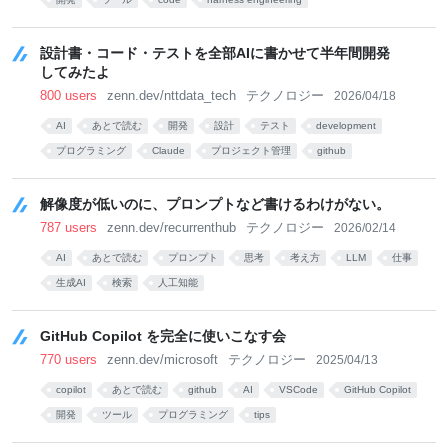
設計書・コード・テストを全部AIに書かせて半年間開発
してみたよ
800 users
zenn.dev/nttdata_tech
テクノロジー
2026/04/18
AI
あとで読む
開発
設計
テスト
development
プログラミング
Claude
プロジェクト管理
github
解像度が低いのに、プロンプトなど書けるわけがない。
787 users
zenn.dev/recurrenthub
テクノロジー
2026/02/14
AI
あとで読む
プロンプト
思考
考え方
LLM
仕事
生成AI
検索
人工知能
GitHub Copilot を完全に使いこなす会
770 users
zenn.dev/microsoft
テクノロジー
2025/04/13
copilot
あとで読む
github
AI
VSCode
GitHub Copilot
開発
ツール
プログラミング
tips