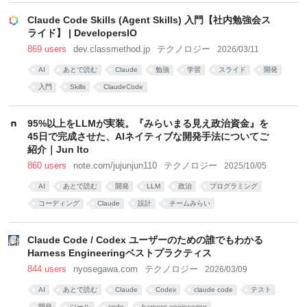
Claude Code Skills (Agent Skills) 入門【社内勉強会ス
ライド】 | DevelopersIO
869 users
dev.classmethod.jp
テクノロジー
2026/03/11
AI
あとで読む
Claude
勉強
学習
スライド
開発
入門
Skills
ClaudeCode
95%以上をLLMが実装。『みらいまる見え政治資金』を
45日で完成させた、AIネイティブな開発手法についてご
紹介｜Jun Ito
860 users
note.com/jujunjun110
テクノロジー
2025/10/05
AI
あとで読む
開発
LLM
政治
プログラミング
コーディング
Claude
設計
チームみらい
Claude Code / Codex ユーザーのための誰でもわかる
Harness Engineeringベストプラクティス
844 users
nyosegawa.com
テクノロジー
2026/03/09
AI
あとで読む
Claude
Codex
claude code
テスト
開発
ツール
code
harness engineering