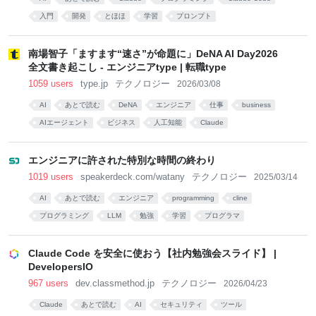
入門
開発
とほほ
学習
プロンプト
南場智子「ますます“速さ”が命題に」DeNA AI Day2026
全文書き起こし - エンジニアtype | 転職type
1059 users
type.jp
テクノロジー
2026/03/08
AI
あとで読む
DeNA
エンジニア
仕事
business
AIエージェント
ビジネス
人工知能
Claude
エンジニアに許された特別な時間の終わり
1019 users
speakerdeck.com/watany
テクノロジー
2025/03/14
AI
あとで読む
エンジニア
programming
cline
プログラミング
LLM
勉強
学習
プログラマ
Claude Code を安全に使おう【社内勉強会スライド】 |
DevelopersIO
967 users
dev.classmethod.jp
テクノロジー
2026/04/23
Claude
あとで読む
AI
セキュリティ
ツール