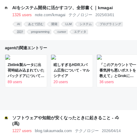
AIをシステム開発に活かすコツ、全部書く｜kmagai
1326 users
note.com/kmagai
テクノロジー
2025/03/01
AI
あとで読む
開発
LLM
システム
プログラミング
設計
programming
cursor
エディタ
agentの関連エントリー
Zbtlink製ルータに出
眩しすぎるHDRスパ
「このアカウントで一
荷時組み込まれていた
ム広告について - マル
番気持ち悪いポストを
バックドアについてま
シテイア
教えて」とGrokに質
とめてみた - piyolog
問した結果、正論で盛
89 users
20 users
36 users
大なカウンターを食ら
った話→「返事がヤバ
い」「AIの反乱か？」
「お前感情あるだろ」
の声も
ソフトウェアや知能が安くなったときに起きること - 🐴
(馬)
1227 users
blog.takaumada.com
テクノロジー
2026/04/14