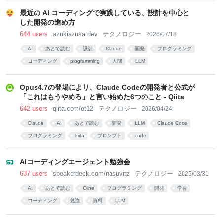
最近の AI コーディングで実践している、設計を中心と
した開発の進め方
644 users
azukiazusa.dev
テクノロジー
2026/07/18
AI
あとで読む
設計
Claude
開発
プログラミング
コーディング
programming
人間
LLM
Opus4.7の登場により、Claude Codeの開発者と公式が
「これはもうやめろ」と言い始めた6つのこと - Qiita
642 users
qiita.com/ot12
テクノロジー
2026/04/24
Claude
AI
あとで読む
開発
LLM
Claude Code
プログラミング
qiita
プロンプト
code
AIコーディングエージェント勉強会
637 users
speakerdeck.com/nasuvitz
テクノロジー
2025/03/31
AI
あとで読む
Cline
プログラミング
開発
学習
コーディング
勉強
資料
LLM