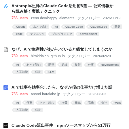
Anthropic社員のClaude Code活用術8選 — 公式情報か
ら読み解く実践テクニック
766 users
zenn.dev/happy_elements
テクノロジー
2026/03/19
Claude
あとで読む
AI
Claude Code
ClaudeCode
開発
code
テクニック
プログラミング
development
なぜ、AIで生産性があがっていると錯覚してしまうのか
759 users
hirokidaichi.github.io
テクノロジー
2026/02/20
AI
あとで読む
開発
組織
技術
仕事
development
人工知能
経営
LLM
AIで仕事を効率化したら、なぜか僕の仕事だけ増えた話
755 users
anond.hatelabo.jp
テクノロジー
2026/08/03
AI
仕事
あとで読む
増田
組織
労働
会社
work
人工知能
経営
Claude Code流出事件｜npmソースマップから51万行