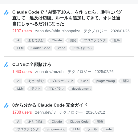
Microsoft・Amazon
などと共同推進
Claude Codeで「AI部下10人」を作ったら、勝手にバグ
直して「違反は切腹」ルールを追加してきて、オレは適
当にしゃべるだけになった
2107 users
zenn.dev/shio_shoppaize
テクノロジー
2026/01/26
AI
あとで読む
Claude
開発
プログラミング
仕事
LLM
Claude Code
code
これはすごい
CLINEに全部賭けろ
1960 users
zenn.dev/mizchi
テクノロジー
2025/02/26
AI
あとで読む
プログラミング
Cline
programming
開発
LLM
テスト
プログラマ
development
0から分かる Claude Code 完全ガイド
1708 users
zenn.dev/lv
テクノロジー
2026/02/12
AI
あとで読む
Claude
Claude Code
開発
プログラミング
programming
LLM
ツール
code