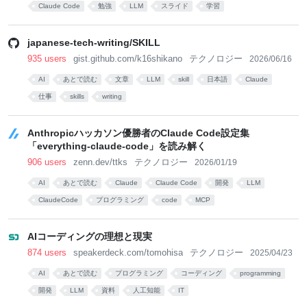
Claude Code
勉強
LLM
スライド
学習
japanese-tech-writing/SKILL
935 users
gist.github.com/k16shikano
テクノロジー
2026/06/16
AI
あとで読む
文章
LLM
skill
日本語
Claude
仕事
skills
writing
Anthropicハッカソン優勝者のClaude Code設定集
「everything-claude-code」を読み解く
906 users
zenn.dev/ttks
テクノロジー
2026/01/19
AI
あとで読む
Claude
Claude Code
開発
LLM
ClaudeCode
プログラミング
code
MCP
AIコーディングの理想と現実
874 users
speakerdeck.com/tomohisa
テクノロジー
2025/04/23
AI
あとで読む
プログラミング
コーディング
programming
開発
LLM
資料
人工知能
IT